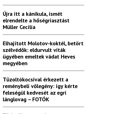
Újra itt a kánikula, ismét
elrendelte a hőségriasztást
Müller Cecília
Elhajított Molotov-koktél, betört
szélvédők: eldurvult viták
ügyében emeltek vádat Heves
megyében
Tűzoltókocsival érkezett a
reménybeli vőlegény: így kérte
feleségül kedvesét az egri
lánglovag – FOTÓK