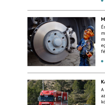
M
É
m
m
e
f
K
A
a
k