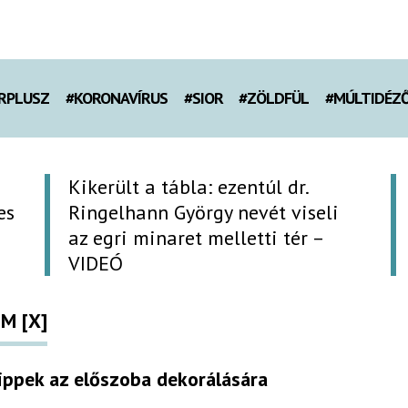
RPLUSZ
#KORONAVÍRUS
#SIOR
#ZÖLDFÜL
#MÚLTIDÉZ
Kikerült a tábla: ezentúl dr.
es
Ringelhann György nevét viseli
az egri minaret melletti tér –
VIDEÓ
M [X]
ippek az előszoba dekorálására