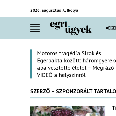
2026. augusztus 7., Ibolya
#EGE
Motoros tragédia Sirok és
Egerbakta között: háromgyerek
apa vesztette életét – Megrázó
VIDEÓ a helyszínről
SZERZŐ – SZPONZORÁLT TARTALO
T