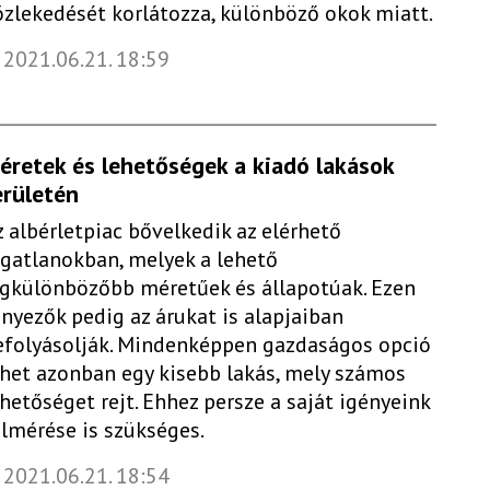
özlekedését korlátozza, különböző okok miatt.
2021.06.21. 18:59
éretek és lehetőségek a kiadó lakások
erületén
z albérletpiac bővelkedik az elérhető
ngatlanokban, melyek a lehető
egkülönbözőbb méretűek és állapotúak. Ezen
ényezők pedig az árukat is alapjaiban
efolyásolják. Mindenképpen gazdaságos opció
ehet azonban egy kisebb lakás, mely számos
ehetőséget rejt. Ehhez persze a saját igényeink
elmérése is szükséges.
2021.06.21. 18:54