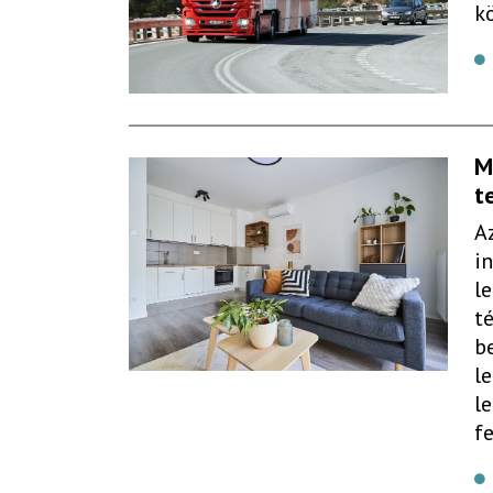
k
M
t
A
i
l
t
b
l
l
f