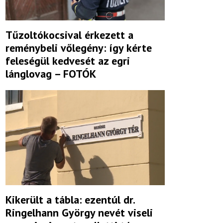
Tűzoltókocsival érkezett a
reménybeli vőlegény: így kérte
feleségül kedvesét az egri
lánglovag – FOTÓK
Kikerült a tábla: ezentúl dr.
Ringelhann György nevét viseli