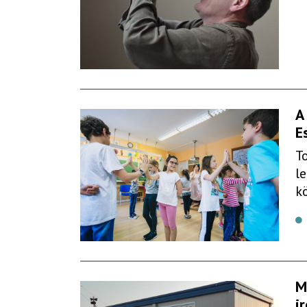
A
E
T
l
k
M
i