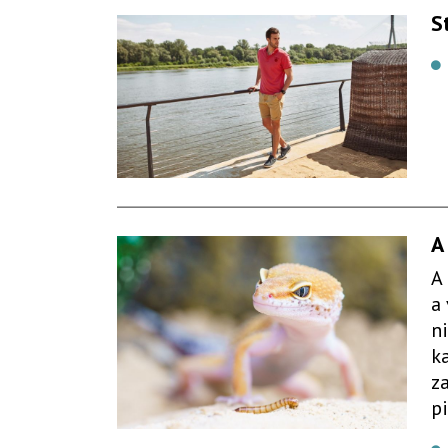
S
A
A
a
n
k
z
pi