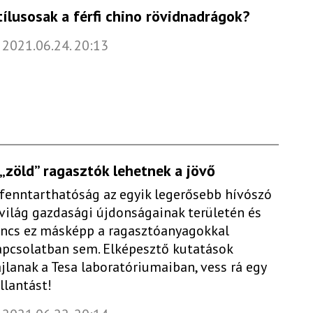
tílusosak a férfi chino rövidnadrágok?
2021.06.24. 20:13
 „zöld” ragasztók lehetnek a jövő
 fenntarthatóság az egyik legerősebb hívószó
 világ gazdasági újdonságainak területén és
incs ez másképp a ragasztóanyagokkal
apcsolatban sem. Elképesztő kutatások
ajlanak a Tesa laboratóriumaiban, vess rá egy
llantást!