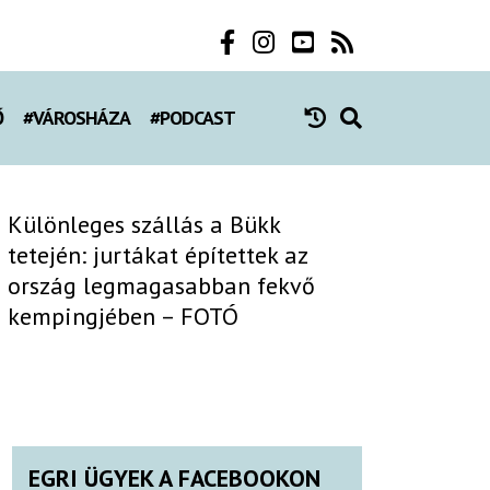
Ő
#VÁROSHÁZA
#PODCAST
Különleges szállás a Bükk
tetején: jurtákat építettek az
ország legmagasabban fekvő
kempingjében – FOTÓ
EGRI ÜGYEK A FACEBOOKON