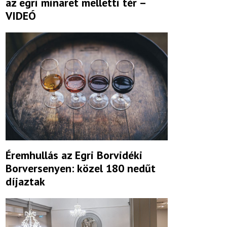
az egri minaret melletti tér –
VIDEÓ
Éremhullás az Egri Borvidéki
Borversenyen: közel 180 nedűt
díjaztak