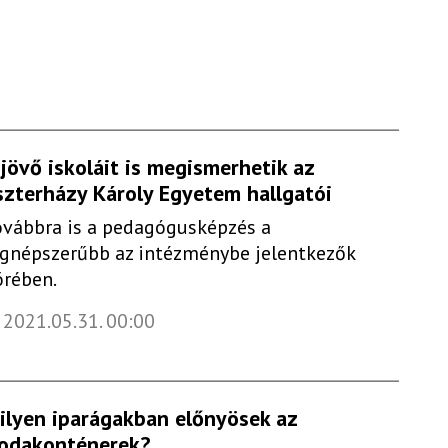
 jövő iskoláit is megismerhetik az
szterházy Károly Egyetem hallgatói
ovábbra is a pedagógusképzés a
egnépszerűbb az intézménybe jelentkezők
örében.
2021.05.31. 00:00
ilyen iparágakban előnyösek az
rodakonténerek?