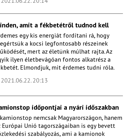
2021.06.22. 20:14
inden, amit a fékbetétről tudnod kell
rdemes egy kis energiát fordítani rá, hogy
egértsük a kocsi legfontosabb részeinek
űködését, mert az életünk múlhat rajta. Az
gyik ilyen életbevágóan fontos alkatrész a
ékbetét. Elmondjuk, mit érdemes tudni róla.
2021.06.22. 20:13
amionstop időpontjai a nyári időszakban
 kamionstop nemcsak Magyarországon, hanem
z Európai Unió tagországaiban is egy bevett
özlekedési szabályozás, ami a kamionok