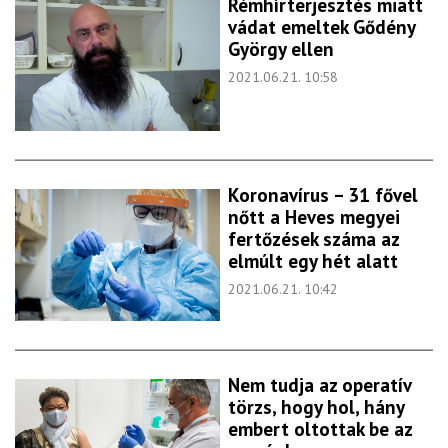
Rémhírterjesztés miatt
vádat emeltek Gődény
György ellen
2021.06.21. 10:58
Koronavírus – 31 fővel
nőtt a Heves megyei
fertőzések száma az
elmúlt egy hét alatt
2021.06.21. 10:42
Nem tudja az operatív
törzs, hogy hol, hány
embert oltottak be az