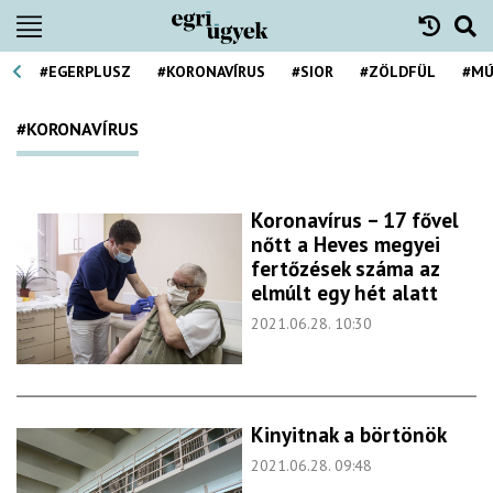
#EGERPLUSZ
#KORONAVÍRUS
#SIOR
#ZÖLDFÜL
#MÚ
#KORONAVÍRUS
Koronavírus – 17 fővel
nőtt a Heves megyei
fertőzések száma az
elmúlt egy hét alatt
2021.06.28. 10:30
Kinyitnak a börtönök
2021.06.28. 09:48