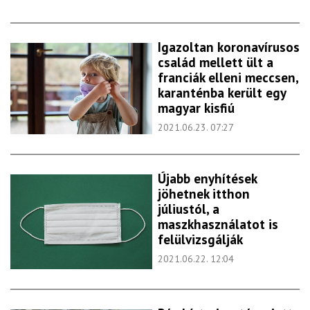
Igazoltan koronavírusos
család mellett ült a
franciák elleni meccsen,
karanténba került egy
magyar kisfiú
2021.06.23. 07:27
Újabb enyhítések
jöhetnek itthon
júliustól, a
maszkhasználatot is
felülvizsgálják
2021.06.22. 12:04