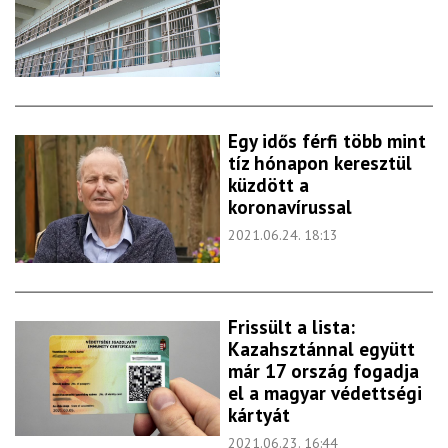
Egy idős férfi több mint
tíz hónapon keresztül
küzdött a
koronavírussal
2021.06.24. 18:13
Frissült a lista:
Kazahsztánnal együtt
már 17 ország fogadja
el a magyar védettségi
kártyát
2021.06.23. 16:44