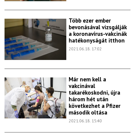
Több ezer ember
bevonásával vizsgálják
a koronavírus-vakcinák
hatékonyságát itthon
2021.06.18. 17:02
Már nem kell a
vakcinával
takarékoskodni, újra
három hét után
következhet a Pfizer
második oltása
2021.06.18. 15:40