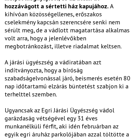
hozzávágott a sértetti ház kapujához.
A
kihívóan közösségellenes, erőszakos
cselekmény kapcsán szerencsére senki nem
sérült meg, de a vádlott magatartása alkalmas
volt arra, hogy a jelenlévőkben
megbotránkozást, illetve riadalmat keltsen.
A járási ügyészség a vádiratában azt
indítványozta, hogy a bíróság
szabadságelvonással járó, beismerés esetén 80
nap időtartamú elzárás büntetést szabjon ki a
terhelttel szemben.
Ugyancsak az Egri Járási Ügyészség vádol
garázdaság vétségével egy 31 éves
munkanélküli férfit, aki idén februárban az
egyik egri áruház parkolójában azzal töltötte a