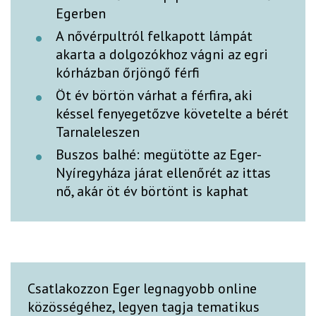
Egerben
A nővérpultról felkapott lámpát
akarta a dolgozókhoz vágni az egri
kórházban őrjöngő férfi
Öt év börtön várhat a férfira, aki
késsel fenyegetőzve követelte a bérét
Tarnaleleszen
Buszos balhé: megütötte az Eger-
Nyíregyháza járat ellenőrét az ittas
nő, akár öt év börtönt is kaphat
Csatlakozzon Eger legnagyobb online
közösségéhez, legyen tagja tematikus