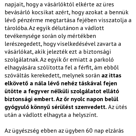
napjait, hogy a vásárlóktól elkérte az üres
bevásárló kocsikat azért, hogy azokat a bennük
lévő pénzérme megtartása fejében visszatolja a
tárolóba. Az egyik délutánon a vádlott
tevékenysége során oly mértékben
lerészegedett, hogy viselkedésével zavarta a
vásárlókat, akik jelezték ezt a biztonsági
szolgálatnak. Az egyik őr emiatt a parkoló
elhagyására szólította fel a férfit, ám ebből
szóváltás kerekedett, melynek során
az ittas
elkövető a nála lévő nehéz táskával fejen
ütötte a fegyver nélküli szolgálatot ellátó
biztonsági embert. Az őr nyolc napon belül
gyógyuló könnyű sérülést szenvedett.
Az ütés
után a vádlott elhagyta a helyszínt.
Az ügyészség ebben az ügyben 60 nap elzárás