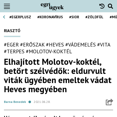
#EGERPLUSZ
#KORONAVÍRUS
#SIOR
#ZÖLDFÜL
#MÚ
RIASZTÓ
#EGER
#ERŐSZAK
#HEVES
#VÁDEMELÉS
#VITA
#TERPES
#MOLOTOV-KOKTÉL
Elhajított Molotov-koktél,
betört szélvédők: eldurvult
viták ügyében emeltek vádat
Heves megyében
Barna Benedek
2021.06.28.