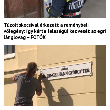
Tűzoltókocsival érkezett a reménybeli
vőlegény: így kérte feleségül kedvesét az egri
lánglovag – FOTÓK