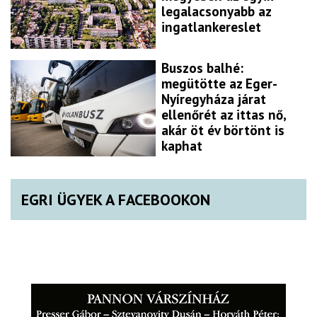
legalacsonyabb az
ingatlankereslet
Buszos balhé:
megütötte az Eger-
Nyíregyháza járat
ellenőrét az ittas nő,
akár öt év börtönt is
kaphat
EGRI ÜGYEK A FACEBOOKON