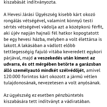
kiszabását indítványozta.
A Hevesi Járási Ügyészség kisebb kárt okozó
rongálás vétségével, valamint könnyű testi
sértés vétségével vádolja azt a középkorú férfit,
aki újév napján hajnali fél hatkor kopogtatott
be egy hevesi házba, melyben a volt élettársa is
lakott. A lakásában a vádlott előbb
tettlegességig fajuló vitába keveredett egykori
párjával, majd
a veszekedés után kiment az
udvarra, és ott mérgében betörte a garázsban
álló személyautó mindkét szélvédőjét,
amivel
120.000 forintos kárt okozott a jármű vétlen
tulajdonosának, nevezetesen a volt anyósának.
Az ügyészség ez esetben pénzbüntetés
kiszabására tett indítványt a vádiratában.