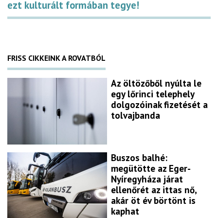
ezt kulturált formában tegye!
FRISS CIKKEINK A ROVATBÓL
Az öltözőből nyúlta le
egy lőrinci telephely
dolgozóinak fizetését a
tolvajbanda
Buszos balhé:
megütötte az Eger-
Nyíregyháza járat
ellenőrét az ittas nő,
akár öt év börtönt is
kaphat