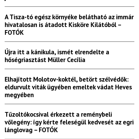
A Tisza-tó egész környéke belátható az immár
hivatalosan is átadott Kisköre Kilátóból –
FOTÓK
Újra itt a kánikula, ismét elrendelte a
hőségriasztást Müller Cecília
Elhajított Molotov-koktél, betört szélvédők:
eldurvult viták ügyében emeltek vádat Heves
megyében
Tűzoltókocsival érkezett a reménybeli
vőlegény: így kérte feleségül kedvesét az egri
lánglovag – FOTÓK