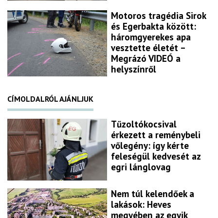
Motoros tragédia Sirok
és Egerbakta között:
háromgyerekes apa
vesztette életét –
Megrázó VIDEÓ a
helyszínről
CÍMOLDALRÓL AJÁNLJUK
Tűzoltókocsival
érkezett a reménybeli
vőlegény: így kérte
feleségül kedvesét az
egri lánglovag
Nem túl kelendőek a
lakások: Heves
megyében az egyik