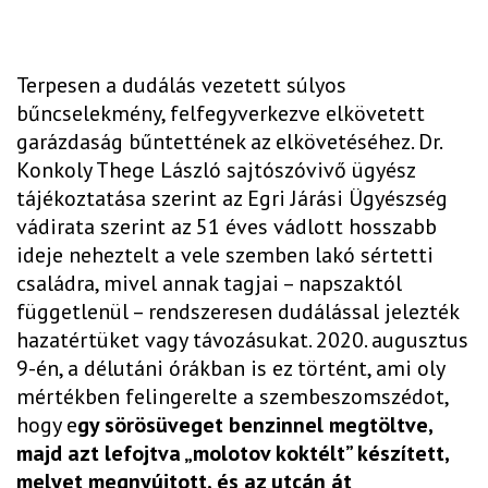
Terpesen a dudálás vezetett súlyos
bűncselekmény, felfegyverkezve elkövetett
garázdaság bűntettének az elkövetéséhez. Dr.
Konkoly Thege László sajtószóvivő ügyész
tájékoztatása szerint az Egri Járási Ügyészség
vádirata szerint az 51 éves vádlott hosszabb
ideje neheztelt a vele szemben lakó sértetti
családra, mivel annak tagjai – napszaktól
függetlenül – rendszeresen dudálással jelezték
hazatértüket vagy távozásukat. 2020. augusztus
9-én, a délutáni órákban is ez történt, ami oly
mértékben felingerelte a szembeszomszédot,
hogy e
gy sörösüveget benzinnel megtöltve,
majd azt lefojtva „molotov koktélt” készített,
melyet megnyújtott, és az utcán át