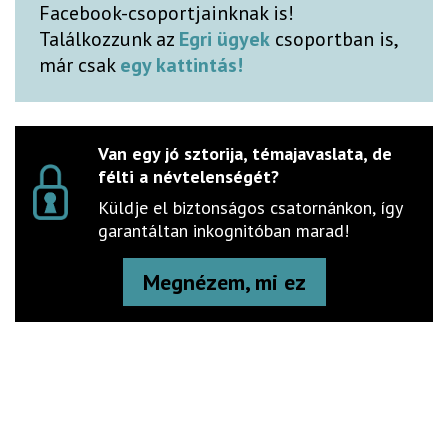
Facebook-csoportjainknak is!
Találkozzunk az
Egri ügyek
csoportban is,
már csak
egy kattintás!
Van egy jó sztorija, témajavaslata, de
félti a névtelenségét?
Küldje el biztonságos csatornánkon, így
garantáltan inkognitóban marad!
Megnézem, mi ez