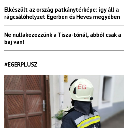
Elkészült az ország patkánytérképe: így áll a
rágcsálóhelyzet Egerben és Heves megyében
Ne nullakezezzünk a Tisza-tónál, abból csak a
baj van!
#EGERPLUSZ