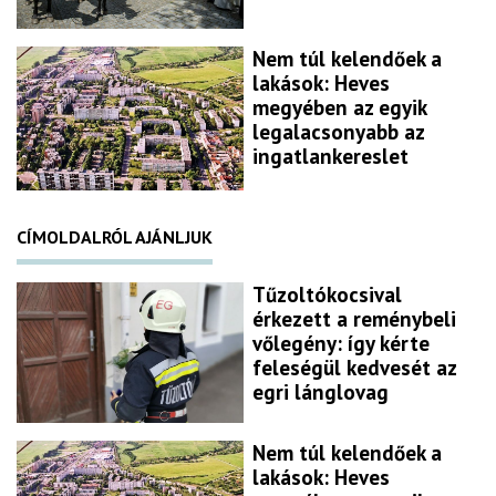
Nem túl kelendőek a
lakások: Heves
megyében az egyik
legalacsonyabb az
ingatlankereslet
CÍMOLDALRÓL AJÁNLJUK
Tűzoltókocsival
érkezett a reménybeli
vőlegény: így kérte
feleségül kedvesét az
egri lánglovag
Nem túl kelendőek a
lakások: Heves