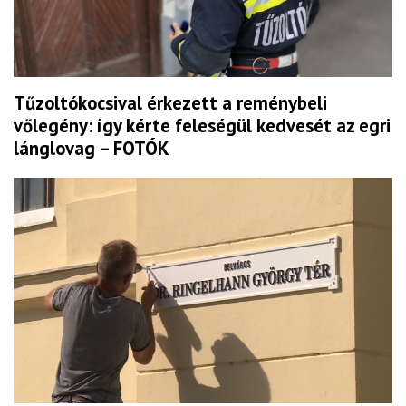
Tűzoltókocsival érkezett a reménybeli
vőlegény: így kérte feleségül kedvesét az egri
lánglovag – FOTÓK