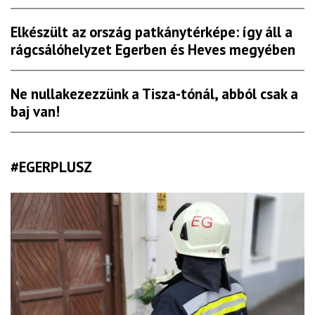
Elkészült az ország patkánytérképe: így áll a
rágcsálóhelyzet Egerben és Heves megyében
Ne nullakezezzünk a Tisza-tónál, abból csak a
baj van!
#EGERPLUSZ