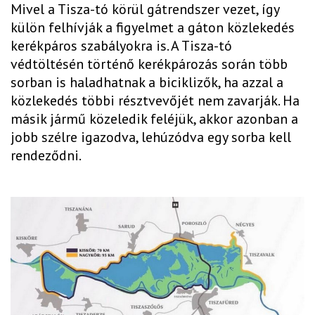
Mivel a Tisza-tó körül gátrendszer vezet, így
külön felhívják a figyelmet a gáton közlekedés
kerékpáros szabályokra is. A Tisza-tó
védtöltésén történő kerékpározás során több
sorban is haladhatnak a biciklizők, ha azzal a
közlekedés többi résztvevőjét nem zavarják. Ha
másik jármű közeledik feléjük, akkor azonban a
jobb szélre igazodva, lehúzódva egy sorba kell
rendeződni.