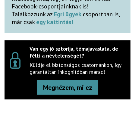
Facebook-csoportjainknak is!
Találkozzunk az
Egri ügyek
csoportban is,
már csak
egy kattintás!
Van egy jó sztorija, témajavaslata, de
félti a névtelenségét?
Küldje el biztonságos csatornánkon, így
garantáltan inkognitóban marad!
Megnézem, mi ez