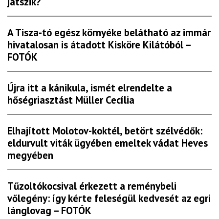
játszik?
A Tisza-tó egész környéke belátható az immár
hivatalosan is átadott Kisköre Kilátóból –
FOTÓK
Újra itt a kánikula, ismét elrendelte a
hőségriasztást Müller Cecília
Elhajított Molotov-koktél, betört szélvédők:
eldurvult viták ügyében emeltek vádat Heves
megyében
Tűzoltókocsival érkezett a reménybeli
vőlegény: így kérte feleségül kedvesét az egri
lánglovag – FOTÓK