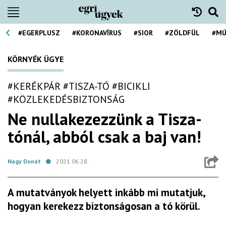
#EGERPLUSZ
#KORONAVÍRUS
#SIOR
#ZÖLDFÜL
#MÚ
KÖRNYÉK ÜGYE
#KERÉKPÁR
#TISZA-TÓ
#BICIKLI
#KÖZLEKEDÉSBIZTONSÁG
Ne nullakezezzünk a Tisza-
tónál, abból csak a baj van!
Nagy Donát
2021.06.28.
A mutatványok helyett inkább mi mutatjuk,
hogyan kerekezz biztonságosan a tó körül.