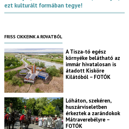
ezt kulturált formában tegye!
FRISS CIKKEINK A ROVATBÓL
A Tisza-tó egész
környéke belátható az
immár hivatalosan is
átadott Kisköre
Kilátóból – FOTÓK
Lóháton, szekéren,
huszárviseletben
érkeztek a zarándokok
Mátraverebélyre –
FOTÓK