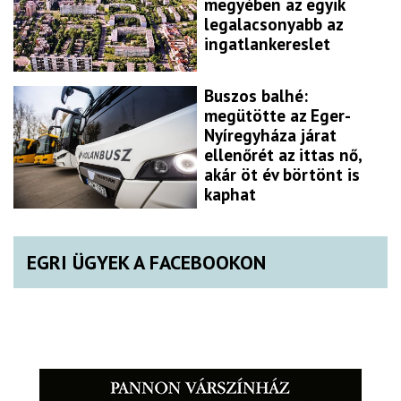
megyében az egyik
legalacsonyabb az
ingatlankereslet
Buszos balhé:
megütötte az Eger-
Nyíregyháza járat
ellenőrét az ittas nő,
akár öt év börtönt is
kaphat
EGRI ÜGYEK A FACEBOOKON