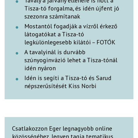
Tavaly a járvány ellenére is nőtt a
Tisza-tó forgalma, és idén újfent jó
szezonra számítanak
Mostantól fogadják a vízről érkező
látogatókat a Tisza-tó
legkülönlegesebb kilátói – FOTÓK
A tavalyinál is durvább
szúnyoginvázió lehet a Tisza-tónál
idén nyáron
Idén is segíti a Tisza-tó és Sarud
népszerűsítését Kiss Norbi
Csatlakozzon Eger legnagyobb online
közösségéhez, legyen tagja tematikus