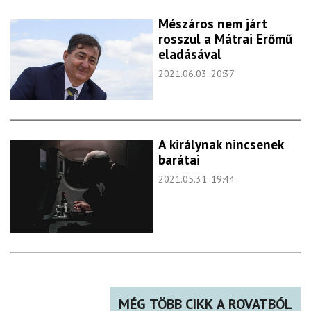
Mészáros nem járt
rosszul a Mátrai Erőmű
eladásával
2021.06.03. 20:37
A királynak nincsenek
barátai
2021.05.31. 19:44
MÉG TÖBB CIKK A ROVATBÓL