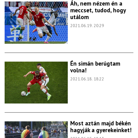
Áh, nem nézem én a
meccset, tudod, hogy
utálom
2021.06.19. 20:29
Én simán berúgtam
volna!
2021.06.18. 18:22
Most aztán majd békén
hagyják a gyerekeinket!