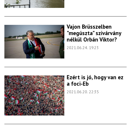
Vajon Brüsszelben
"megúszta" szivárvány
nélkül Orbán Viktor?
2021.06.24. 19:23
Ezért is jó, hogy van ez
a foci-Eb
2021.06.20. 22:35