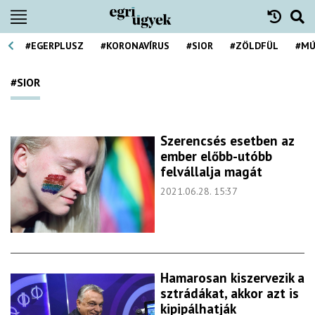
#EGERPLUSZ
#KORONAVÍRUS
#SIOR
#ZÖLDFÜL
#MÚ
#SIOR
Szerencsés esetben az
ember előbb-utóbb
felvállalja magát
2021.06.28. 15:37
Hamarosan kiszervezik a
sztrádákat, akkor azt is
kipipálhatják