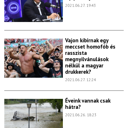
2021.06.27. 19:43
Vajon kibírnak egy
meccset homofób és
rasszista
megnyilvánulások
nélkül a magyar
drukkerek?
2021.06.27. 12:24
Éveink vannak csak
hátra?
2021.06.26. 18:23