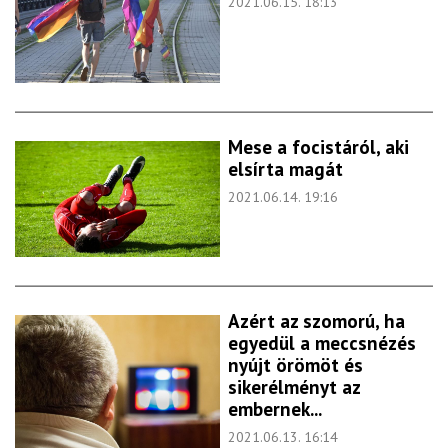
2021.06.15. 18:13
Mese a focistáról, aki
elsírta magát
2021.06.14. 19:16
Azért az szomorú, ha
egyedül a meccsnézés
nyújt örömöt és
sikerélményt az
embernek...
2021.06.13. 16:14