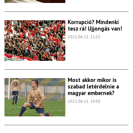
Korrupció? Mindenki
tesz rá! Ujjongás van!
2021.06.12. 21:15
Most akkor mikor is
szabad letérdelnie a
magyar embernek?
2021.06.11. 19:30