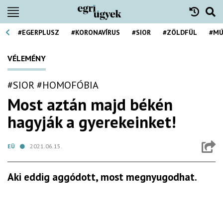
#EGERPLUSZ
#KORONAVÍRUS
#SIOR
#ZÖLDFÜL
#MÚ
VÉLEMÉNY
#SIOR
#HOMOFÓBIA
Most aztán majd békén
hagyják a gyerekeinket!
EÜ
2021.06.15.
Aki eddig aggódott, most megnyugodhat.