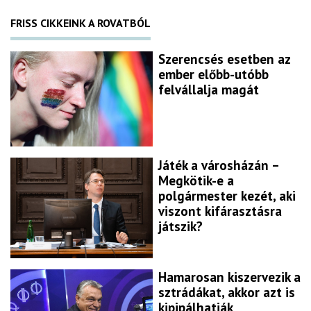
FRISS CIKKEINK A ROVATBÓL
Szerencsés esetben az
ember előbb-utóbb
felvállalja magát
Játék a városházán –
Megkötik-e a
polgármester kezét, aki
viszont kifárasztásra
játszik?
Hamarosan kiszervezik a
sztrádákat, akkor azt is
kipipálhatják