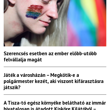
Szerencsés esetben az ember előbb-utóbb
felvállalja magát
Játék a városházán – Megkötik-e a
polgármester kezét, aki viszont kifárasztásra
játszik?
A Tisza-tó egész környéke belátható az immár
hivatalosan is átadott Kisköre Kilátóból –