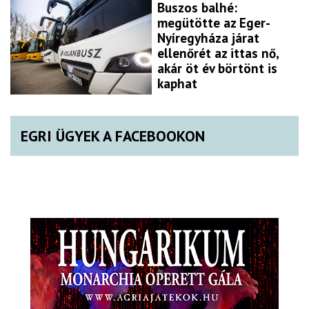
Buszos balhé:
megütötte az Eger-
Nyíregyháza járat
ellenőrét az ittas nő,
akár öt év börtönt is
kaphat
EGRI ÜGYEK A FACEBOOKON