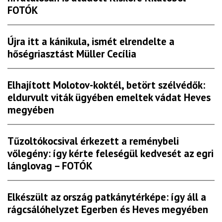
FOTÓK
Újra itt a kánikula, ismét elrendelte a
hőségriasztást Müller Cecília
Elhajított Molotov-koktél, betört szélvédők:
eldurvult viták ügyében emeltek vádat Heves
megyében
Tűzoltókocsival érkezett a reménybeli
vőlegény: így kérte feleségül kedvesét az egri
lánglovag – FOTÓK
Elkészült az ország patkánytérképe: így áll a
rágcsálóhelyzet Egerben és Heves megyében