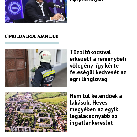
CÍMOLDALRÓL AJÁNLJUK
Tűzoltókocsival
érkezett a reménybeli
vőlegény: így kérte
feleségül kedvesét az
egri lánglovag
Nem túl kelendőek a
lakások: Heves
megyében az egyik
legalacsonyabb az
ingatlankereslet