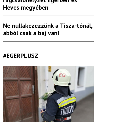
rágcsálóhelyzet Egerben és
Heves megyében
Ne nullakezezzünk a Tisza-tónál,
abból csak a baj van!
#EGERPLUSZ