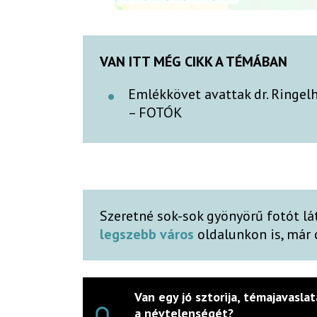
VAN ITT MÉG CIKK A TÉMÁBAN
Emlékkövet avattak dr. Ringelh
– FOTÓK
Szeretné sok-sok gyönyörű fotót lá
legszebb város
oldalunkon is, már
Van egy jó sztorija, témajavaslat
a névtelenségét?