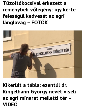
Tűzoltókocsival érkezett a
reménybeli vőlegény: így kérte
feleségül kedvesét az egri
lánglovag – FOTÓK
Kikerült a tábla: ezentúl dr.
Ringelhann György nevét viseli
az egri minaret melletti tér –
VIDEÓ