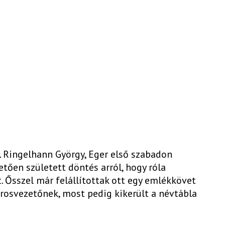
r. Ringelhann György, Eger első szabadon
tően született döntés arról, hogy róla
t. Ősszel már felállítottak ott egy emlékkövet
rosvezetőnek, most pedig kikerült a névtábla