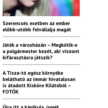
Szerencsés esetben az ember
előbb-utóbb felvállalja magát
Játék a városházán – Megkötik-e
a polgármester kezét, aki viszont
kifárasztásra játszik?
A Tisza-tó egész környéke
belátható az immár hivatalosan
is átadott Kisköre Kilátóból –
FOTÓK
Újra itt a kánikula, ismét