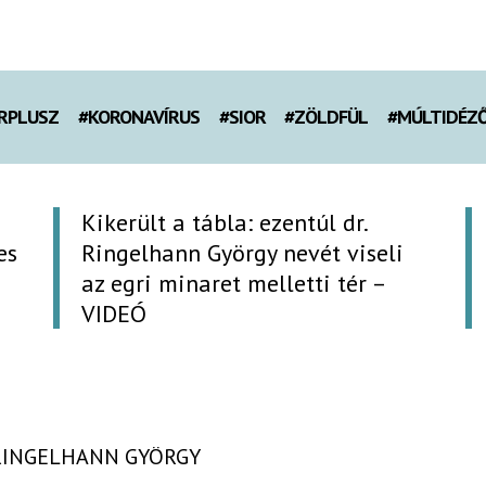
RPLUSZ
#KORONAVÍRUS
#SIOR
#ZÖLDFÜL
#MÚLTIDÉZ
Kikerült a tábla: ezentúl dr.
es
Ringelhann György nevét viseli
az egri minaret melletti tér –
VIDEÓ
 RINGELHANN GYÖRGY