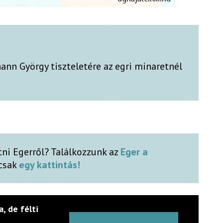
ann György tiszteletére az egri minaretnél
tni Egerről? Találkozzunk az
Eger a
 csak
egy kattintás!
a, de félti