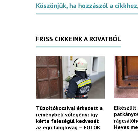
Köszönjük, ha hozzászól a cikkhez,
FRISS CIKKEINK A ROVATBÓL
Elkészült
Tűzoltókocsival érkezett a
patkányté
reménybeli vőlegény: így
rágcsálóh
kérte feleségül kedvesét
Heves m
az egri lánglovag – FOTÓK