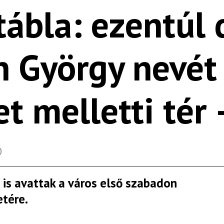
tábla: ezentúl d
 György nevét 
et melletti tér
0
is avattak a város első szabadon
etére.