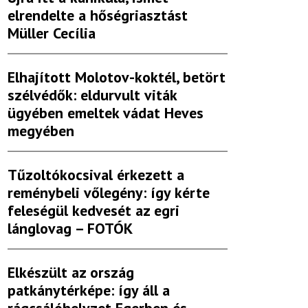
elrendelte a hőségriasztást
Müller Cecília
Elhajított Molotov-koktél, betört
szélvédők: eldurvult viták
ügyében emeltek vádat Heves
megyében
Tűzoltókocsival érkezett a
reménybeli vőlegény: így kérte
feleségül kedvesét az egri
lánglovag – FOTÓK
Elkészült az ország
patkánytérképe: így áll a