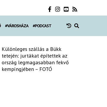
Ő
#VÁROSHÁZA
#PODCAST
Különleges szállás a Bükk
tetején: jurtákat építettek az
ország legmagasabban fekvő
kempingjében – FOTÓ