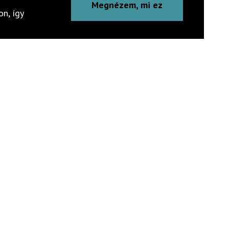
Megnézem, mi ez
n, így