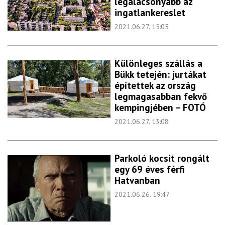
legalacsonyabb az
ingatlankereslet
2021.06.27. 15:05
Különleges szállás a
Bükk tetején: jurtákat
építettek az ország
legmagasabban fekvő
kempingjében – FOTÓ
2021.06.27. 13:08
Parkoló kocsit rongált
egy 69 éves férfi
Hatvanban
2021.06.26. 19:47