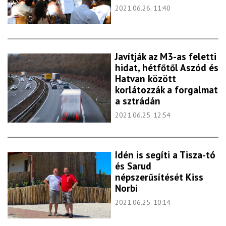
2021.06.26. 11:40
Javítják az M3-as feletti
hidat, hétfőtől Aszód és
Hatvan között
korlátozzák a forgalmat
a sztrádán
2021.06.25. 12:54
Idén is segíti a Tisza-tó
és Sarud
népszerűsítését Kiss
Norbi
2021.06.25. 10:14