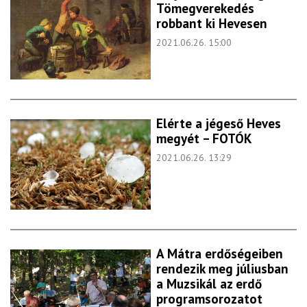
Tömegverekedés
robbant ki Hevesen
2021.06.26. 15:00
Elérte a jégeső Heves
megyét – FOTÓK
2021.06.26. 13:29
A Mátra erdőségeiben
rendezik meg júliusban
a Muzsikál az erdő
programsorozatot