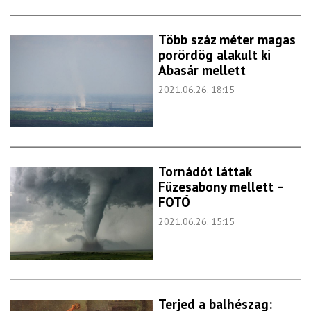
Több száz méter magas
porördög alakult ki
Abasár mellett
2021.06.26. 18:15
Tornádót láttak
Füzesabony mellett –
FOTÓ
2021.06.26. 15:15
Terjed a balhészag: