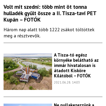
Volt mit szedni: több mint öt tonna
hulladék gyűlt össze a II. Tisza-tavi PET
Kupán – FOTÓK
Három nap alatt több 1222 zsákot töltöttek
meg a résztvevők.
A Tisza-tó egész
környéke belátható az
immár hivatalosan is
átadott Kisköre
Kilátóból – FOTÓK
2021.06.28. 14:03
Ne nullakezezzünk a