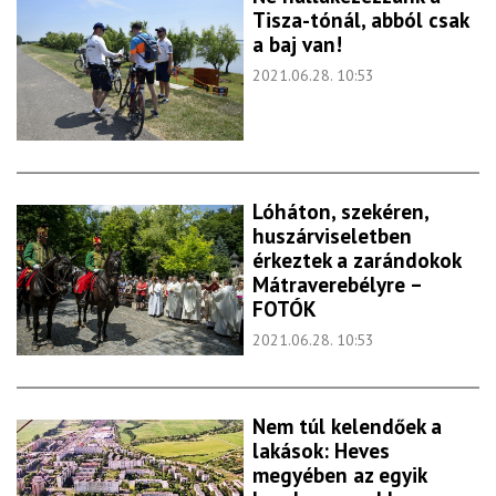
Tisza-tónál, abból csak
a baj van!
2021.06.28. 10:53
Lóháton, szekéren,
huszárviseletben
érkeztek a zarándokok
Mátraverebélyre –
FOTÓK
2021.06.28. 10:53
Nem túl kelendőek a
lakások: Heves
megyében az egyik