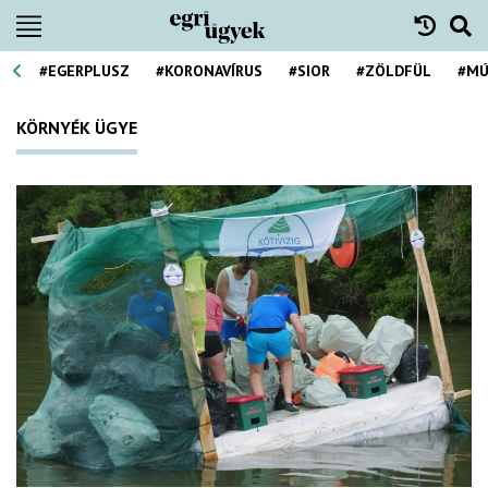
#EGERPLUSZ
#KORONAVÍRUS
#SIOR
#ZÖLDFÜL
#MÚ
KÖRNYÉK ÜGYE