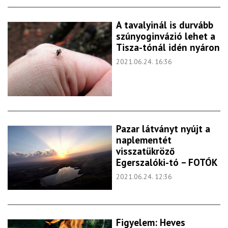
A tavalyinál is durvább
szúnyoginvázió lehet a
Tisza-tónál idén nyáron
2021.06.24. 16:36
Pazar látványt nyújt a
naplementét
visszatükröző
Egerszalóki-tó – FOTÓK
2021.06.24. 12:36
Figyelem: Heves