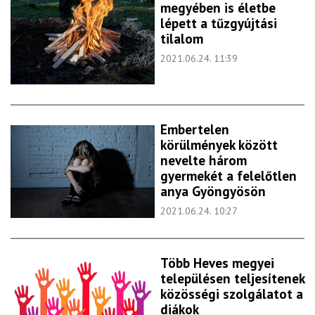
megyében is életbe
lépett a tűzgyújtási
tilalom
2021.06.24. 11:39
Embertelen
körülmények között
nevelte három
gyermekét a felelőtlen
anya Gyöngyösön
2021.06.24. 10:27
Több Heves megyei
településen teljesítenek
közösségi szolgálatot a
diákok