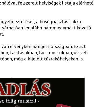
onálóval felszerelt helyiségek listája elérhető
igyelmeztetését, a hőségriasztást akkor
et várhatóan legalább három egymást követő
t.
m van érvényben az egész országban. Ez azt
őkben, fásításokban, facsoportokban, útszéli
ében, még a kijelölt tűzrakóhelyeken is.