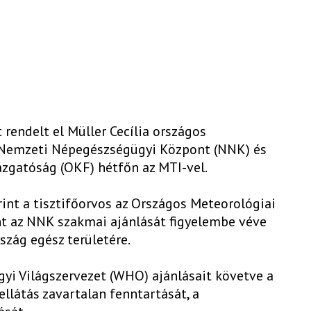
 rendelt el Müller Cecília országos
 a Nemzeti Népegészségügyi Központ (NNK) és
zgatóság (OKF) hétfőn az MTI-vel.
int a tisztifőorvos az Országos Meteorológiai
int az NNK szakmai ajánlását figyelembe véve
szág egész területére.
gyi Világszervezet (WHO) ajánlásait követve a
ellátás zavartalan fenntartását, a