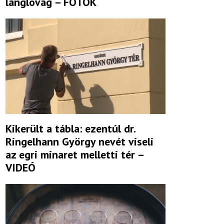
lánglovag – FOTÓK
Kikerült a tábla: ezentúl dr.
Ringelhann György nevét viseli
az egri minaret melletti tér –
VIDEÓ