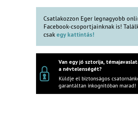
Csatlakozzon Eger legnagyobb onli
Facebook-csoportjainknak is! Talá
csak
egy kattintás!
Van egy jó sztorija, témajavaslat
a névtelenségét?
Küldje el biztonságos csatornánko
garantáltan inkognitóban marad!