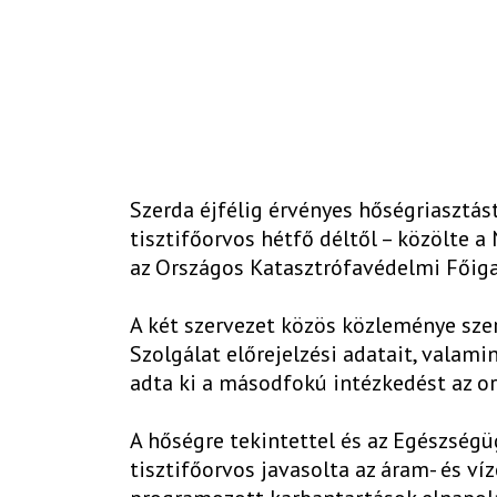
Szerda éjfélig érvényes hőségriasztást
tisztifőorvos hétfő déltől – közölte
az Országos Katasztrófavédelmi Főiga
A két szervezet közös közleménye szer
Szolgálat előrejelzési adatait, valam
adta ki a másodfokú intézkedést az or
A hőségre tekintettel és az Egészségü
tisztifőorvos javasolta az áram- és víz