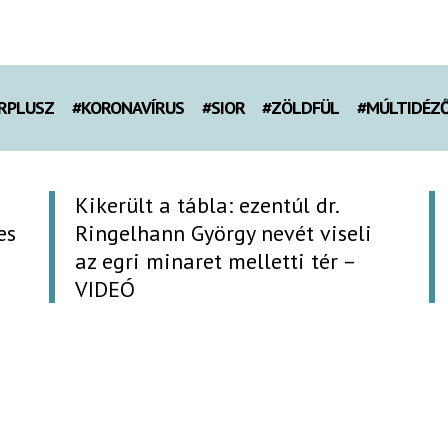
RPLUSZ
#KORONAVÍRUS
#SIOR
#ZÖLDFÜL
#MÚLTIDÉZ
Kikerült a tábla: ezentúl dr.
es
Ringelhann György nevét viseli
az egri minaret melletti tér –
VIDEÓ