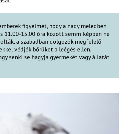
ását.
 emberek figyelmét, hogy a nagy melegben
 és 11.00-15.00 óra között semmiképpen ne
solták, a szabadban dolgozók megfelelő
kkel védjék bőrüket a leégés ellen.
ogy senki se hagyja gyermekét vagy állatát