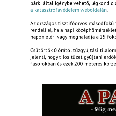
bárki által igénybe vehető, légkondici
a katasztrófavédelem weboldalán
.
Az országos tisztifőorvos másodfokú f
rendeli el, ha a napi középhőmérsékl
napon eléri vagy meghaladja a 25 foko
Csütörtök 0 órától tűzgyújtási tilalo
jelenti, hogy tilos tüzet gyújtani erd
fasorokban és ezek 200 méteres körzet