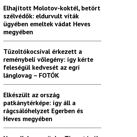
Elhajított Molotov-koktél, betört
szélvédők: eldurvult viták
ügyében emeltek vádat Heves
megyében
Tűzoltókocsival érkezett a
reménybeli vőlegény: így kérte
feleségül kedvesét az egri
lánglovag – FOTÓK
Elkészült az ország
patkánytérképe: így áll a
rágcsálóhelyzet Egerben és
Heves megyében