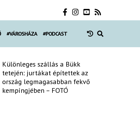
Ő
#VÁROSHÁZA
#PODCAST
Különleges szállás a Bükk
tetején: jurtákat építettek az
ország legmagasabban fekvő
kempingjében – FOTÓ