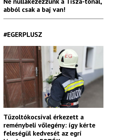
Ne nullakezezzünk a Tisza-tónál,
abból csak a baj van!
#EGERPLUSZ
Tűzoltókocsival érkezett a
reménybeli vőlegény: így kérte
feleségül kedvesét az egri