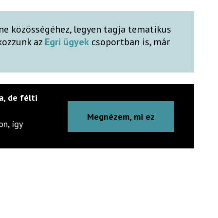
ne közösségéhez, legyen tagja tematikus
lkozzunk az
Egri ügyek
csoportban is, már
a, de félti
Megnézem, mi ez
n, így