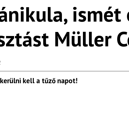
kánikula, ismét
sztást Müller C
2
kerülni kell a tűző napot!