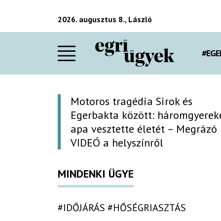
2026. augusztus 8., László
#EGE
Motoros tragédia Sirok és
Egerbakta között: háromgyerek
apa vesztette életét – Megrázó
VIDEÓ a helyszínről
MINDENKI ÜGYE
#IDŐJÁRÁS
#HŐSÉGRIASZTÁS