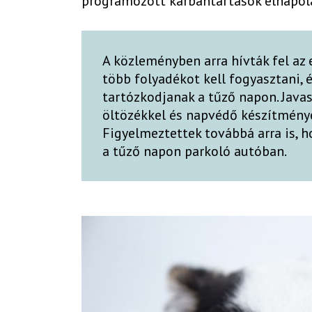
programozott karbantartások elnapol
A közleményben arra hívták fel az
több folyadékot kell fogyasztani,
tartózkodjanak a tűző napon. Java
öltözékkel és napvédő készítménye
Figyelmeztettek továbbá arra is, h
a tűző napon parkoló autóban.