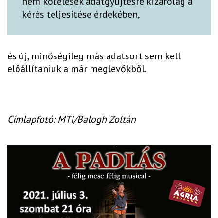
nem kötelesek adatgyűjtésre kizárólag a
kérés teljesítése érdekében,
és új, minőségileg más adatsort sem kell
előállítaniuk a már meglevőkből.
Címlapfotó: MTI/Balogh Zoltán