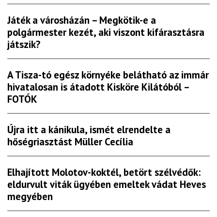
Játék a városházán – Megkötik-e a
polgármester kezét, aki viszont kifárasztásra
játszik?
A Tisza-tó egész környéke belátható az immár
hivatalosan is átadott Kisköre Kilátóból –
FOTÓK
Újra itt a kánikula, ismét elrendelte a
hőségriasztást Müller Cecília
Elhajított Molotov-koktél, betört szélvédők:
eldurvult viták ügyében emeltek vádat Heves
megyében