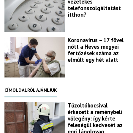
vezetékes
telefonszolgáltatást
itthon?
Koronavírus – 17 fővel
nőtt a Heves megyei
fertőzések száma az
elmúlt egy hét alatt
CÍMOLDALRÓL AJÁNLJUK
Tűzoltókocsival
érkezett a reménybeli
vőlegény: így kérte
feleségül kedvesét az
egri lánglovag