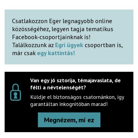
Csatlakozzon Eger legnagyobb online
közösségéhez, legyen tagja tematikus
Facebook-csoportjainknak is!
Találkozzunk az
Egri ügyek
csoportban is,
már csak
egy kattintás!
Van egy jó sztorija, témajavaslata, de
félti a névtelenségét?
Küldje el biztonságos csatornánkon, így
garantáltan inkognitóban marad!
Megnézem, mi ez