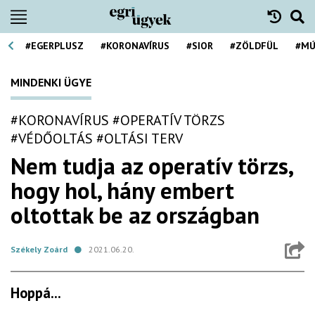
#EGERPLUSZ
#KORONAVÍRUS
#SIOR
#ZÖLDFÜL
#MÚ
MINDENKI ÜGYE
#KORONAVÍRUS
#OPERATÍV TÖRZS
#VÉDŐOLTÁS
#OLTÁSI TERV
Nem tudja az operatív törzs,
hogy hol, hány embert
oltottak be az országban
Székely Zoárd
2021.06.20.
Hoppá...