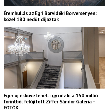
Éremhullás az Egri Borvidéki Borversenyen:
közel 180 nedűt díjaztak
Eger új ékköve lehet: így néz ki a 150 millió
forintból felújított Ziffer Sándor Galéria –
FOTÓK