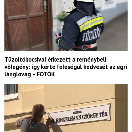
Tűzoltókocsival érkezett a reménybeli
vőlegény: így kérte feleségül kedvesét az egri
lánglovag – FOTÓK