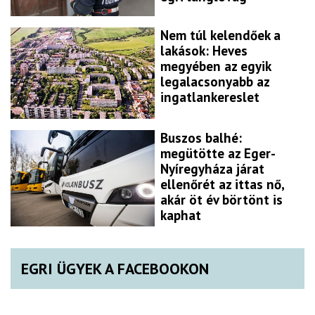
Nem túl kelendőek a
lakások: Heves
megyében az egyik
legalacsonyabb az
ingatlankereslet
Buszos balhé:
megütötte az Eger-
Nyíregyháza járat
ellenőrét az ittas nő,
akár öt év börtönt is
kaphat
EGRI ÜGYEK A FACEBOOKON