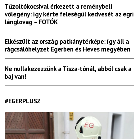
Tűzoltókocsival érkezett a reménybeli
vőlegény: így kérte feleségül kedvesét az egri
lánglovag – FOTÓK
Elkészült az ország patkánytérképe: így áll a
rágcsálóhelyzet Egerben és Heves megyében
Ne nullakezezzünk a Tisza-tónál, abból csak a
baj van!
#EGERPLUSZ