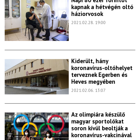
Napi 80 ezer forintot
kapnak a hétvégén oltó
háziorvosok
2021.02.28. 19:00
Kiderült, hány
koronavírus-oltóhelyet
terveznek Egerben és
Heves megyében
2021.02.06. 13:07
Az olimpiára készülő
magyar sportolókat
soron kívül beoltják a
koronavírus-vakcinával