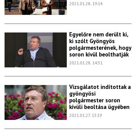
2021.01.28. 19:14
Egyelőre nem derült ki,
ki szólt Gyöngyös
polgármesterének, hogy
soron kívül beolthatják
2021.01.28. 14:31
Vizsgálatot indítottak a
gyöngyösi
polgármester soron
kívüli beoltása ügyében
2021.01.27. 13:19