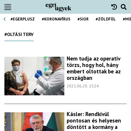
#EGERPLUSZ
#KORONAVÍRUS
#SIOR
#ZÖLDFÜL
#MÚ
#OLTÁSI TERV
Nem tudja az operatív
törzs, hogy hol, hány
embert oltottak be az
országban
2021.06.20. 15:24
Kásler: Rendkívül
pontosan és helyesen
döntött a kormány a