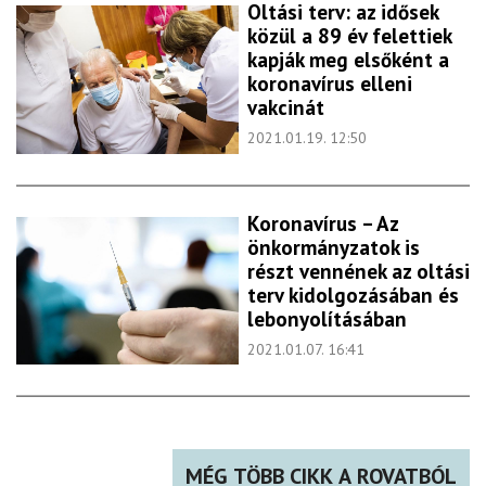
Oltási terv: az idősek
közül a 89 év felettiek
kapják meg elsőként a
koronavírus elleni
vakcinát
2021.01.19. 12:50
Koronavírus – Az
önkormányzatok is
részt vennének az oltási
terv kidolgozásában és
lebonyolításában
2021.01.07. 16:41
MÉG TÖBB CIKK A ROVATBÓL