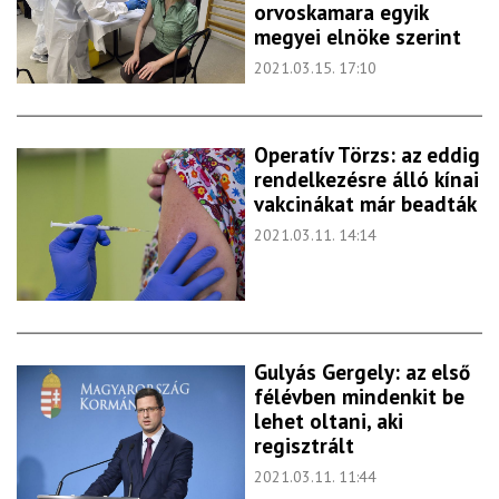
orvoskamara egyik
megyei elnöke szerint
2021.03.15. 17:10
Operatív Törzs: az eddig
rendelkezésre álló kínai
vakcinákat már beadták
2021.03.11. 14:14
Gulyás Gergely: az első
félévben mindenkit be
lehet oltani, aki
regisztrált
2021.03.11. 11:44