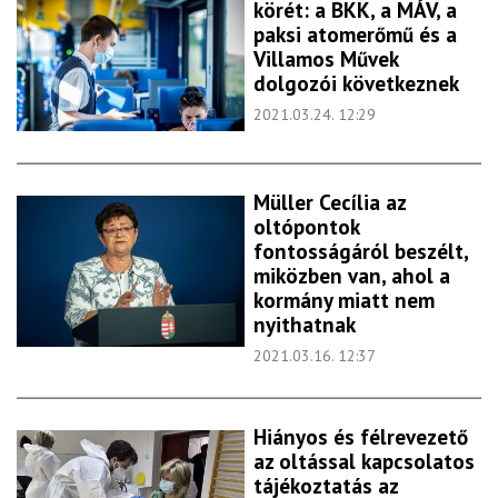
körét: a BKK, a MÁV, a
paksi atomerőmű és a
Villamos Művek
dolgozói következnek
2021.03.24. 12:29
Müller Cecília az
oltópontok
fontosságáról beszélt,
miközben van, ahol a
kormány miatt nem
nyithatnak
2021.03.16. 12:37
Hiányos és félrevezető
az oltással kapcsolatos
tájékoztatás az