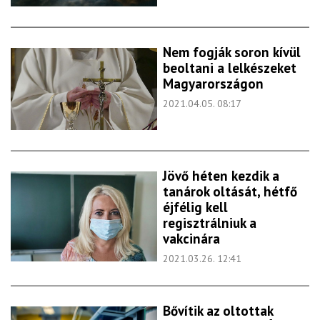
Nem fogják soron kívül
beoltani a lelkészeket
Magyarországon
2021.04.05. 08:17
Jövő héten kezdik a
tanárok oltását, hétfő
éjfélig kell
regisztrálniuk a
vakcinára
2021.03.26. 12:41
Bővítik az oltottak