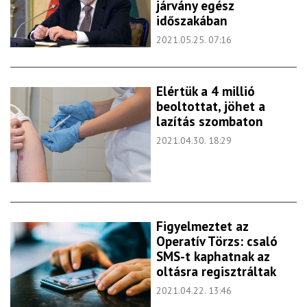
járvány egész
időszakában
2021.05.25. 07:16
Elértük a 4 millió
beoltottat, jöhet a
lazítás szombaton
2021.04.30. 18:29
Figyelmeztet az
Operatív Törzs: csaló
SMS-t kaphatnak az
oltásra regisztráltak
2021.04.22. 13:46