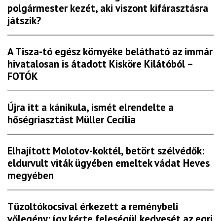
polgármester kezét, aki viszont kifárasztásra
játszik?
A Tisza-tó egész környéke belátható az immár
hivatalosan is átadott Kisköre Kilátóból –
FOTÓK
Újra itt a kánikula, ismét elrendelte a
hőségriasztást Müller Cecília
Elhajított Molotov-koktél, betört szélvédők:
eldurvult viták ügyében emeltek vádat Heves
megyében
Tűzoltókocsival érkezett a reménybeli
vőlegény: így kérte feleségül kedvesét az egri