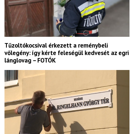
Tűzoltókocsival érkezett a reménybeli
vőlegény: így kérte feleségül kedvesét az egri
lánglovag – FOTÓK