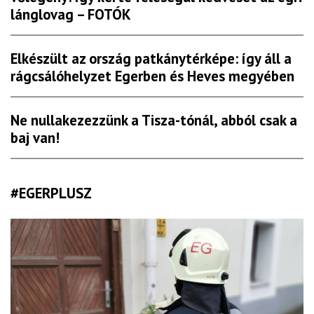
lánglovag – FOTÓK
Elkészült az ország patkánytérképe: így áll a
rágcsálóhelyzet Egerben és Heves megyében
Ne nullakezezzünk a Tisza-tónál, abból csak a
baj van!
#EGERPLUSZ