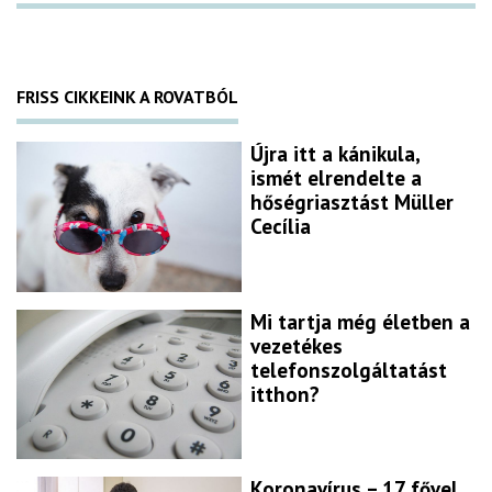
FRISS CIKKEINK A ROVATBÓL
Újra itt a kánikula,
ismét elrendelte a
hőségriasztást Müller
Cecília
Mi tartja még életben a
vezetékes
telefonszolgáltatást
itthon?
Koronavírus – 17 fővel