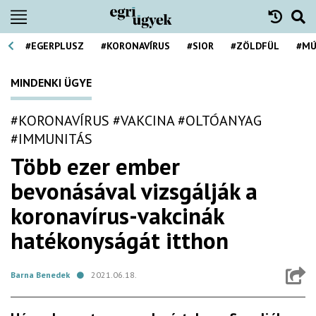
#EGERPLUSZ
#KORONAVÍRUS
#SIOR
#ZÖLDFÜL
#MÚ
MINDENKI ÜGYE
#KORONAVÍRUS
#VAKCINA
#OLTÓANYAG
#IMMUNITÁS
Több ezer ember
bevonásával vizsgálják a
koronavírus-vakcinák
hatékonyságát itthon
Barna Benedek
2021.06.18.