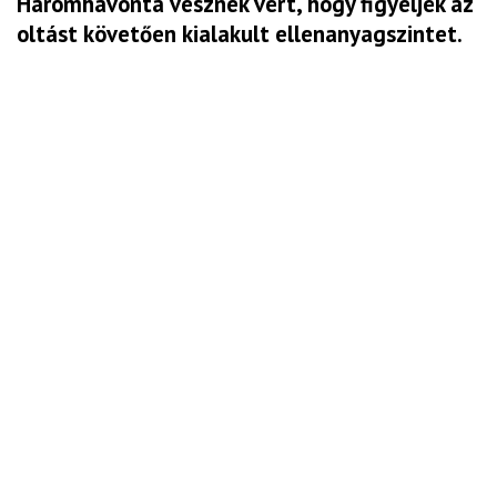
Háromhavonta vesznek vért, hogy figyeljék az
oltást követően kialakult ellenanyagszintet.