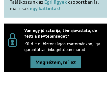
Találkozzunk az
Egri ügyek
csoportban is,
már csak
egy kattintás!
Van egy jó sztorija, témajavaslata, de
félti a névtelenségét?
Küldje el biztonságos csatornánkon, így
garantáltan inkognitóban marad!
Megnézem, mi ez