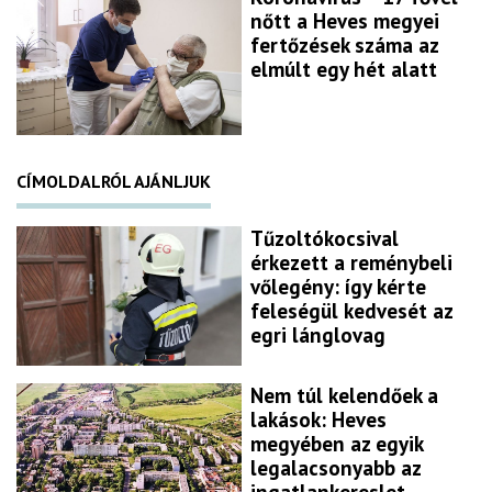
nőtt a Heves megyei
fertőzések száma az
elmúlt egy hét alatt
CÍMOLDALRÓL AJÁNLJUK
Tűzoltókocsival
érkezett a reménybeli
vőlegény: így kérte
feleségül kedvesét az
egri lánglovag
Nem túl kelendőek a
lakások: Heves
megyében az egyik
legalacsonyabb az
ingatlankereslet