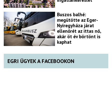
Buszos balhé:
megütötte az Eger-
Nyíregyháza járat
ellenőrét az ittas nő,
akár öt év börtönt is
kaphat
EGRI ÜGYEK A FACEBOOKON