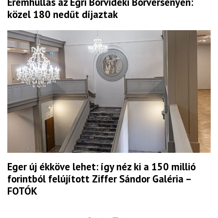
Éremhullás az Egri Borvidéki Borversenyen:
közel 180 nedűt díjaztak
Eger új ékköve lehet: így néz ki a 150 millió
forintból felújított Ziffer Sándor Galéria –
FOTÓK