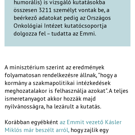
humorális) is vizsgáló kutatásokba
összesen 3211 személyt vontak be, a
beérkező adatokat pedig az Országos
Onkológiai Intézet kutatócsoportja
dolgozza fel – tudatta az Emmi.
A minisztérium szerint az eredmények
folyamatosan rendelkezésre állnak, "hogy a
kormány a szakmapolitikai intézkedések
meghozatalakor is felhasználja azokat". A teljes
ismeretanyagot akkor hozzák majd
nyilvánosságra, ha lezárult a kutatás.
Korábban egyébként
az Emmit vezető Kásler
Miklós már beszélt arról,
hogy zajlik egy