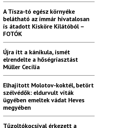
A Tisza-tó egész környéke
belátható az immár hivatalosan
is átadott Kisköre Kilátóból –
FOTÓK
Újra itt a kánikula, ismét
elrendelte a hőségriasztást
Müller Cecília
Elhajított Molotov-koktél, betört
szélvédők: eldurvult viták
ügyében emeltek vádat Heves
megyében
Tűzoltókocsival érkezett a