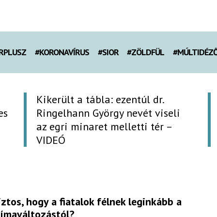
RPLUSZ
#KORONAVÍRUS
#SIOR
#ZÖLDFÜL
#MÚLTIDÉZ
Kikerült a tábla: ezentúl dr.
es
Ringelhann György nevét viseli
az egri minaret melletti tér –
VIDEÓ
iztos, hogy a fiatalok félnek leginkább a
límaváltozástól?