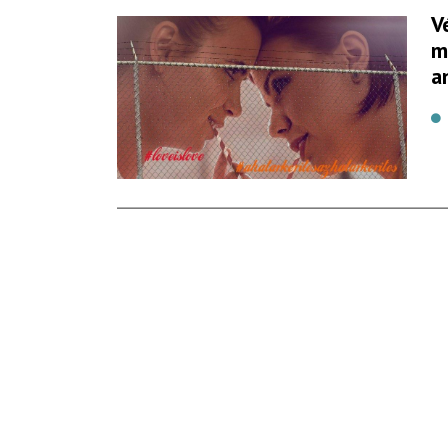
V
m
a