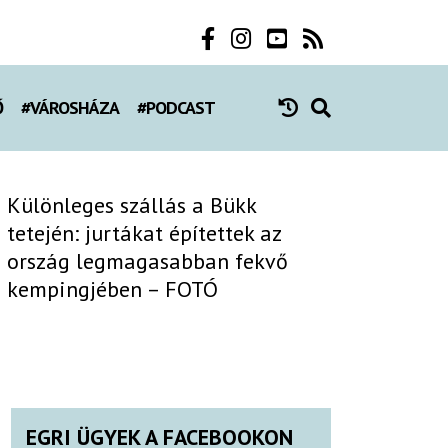
Ő
#VÁROSHÁZA
#PODCAST
Különleges szállás a Bükk
tetején: jurtákat építettek az
ország legmagasabban fekvő
kempingjében – FOTÓ
EGRI ÜGYEK A FACEBOOKON