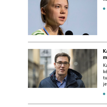
K
m
K
k
t
je