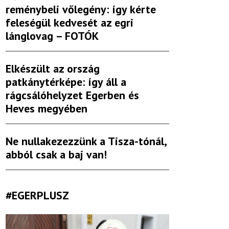
reménybeli vőlegény: így kérte
feleségül kedvesét az egri
lánglovag – FOTÓK
Elkészült az ország
patkánytérképe: így áll a
rágcsálóhelyzet Egerben és
Heves megyében
Ne nullakezezzünk a Tisza-tónál,
abból csak a baj van!
#EGERPLUSZ