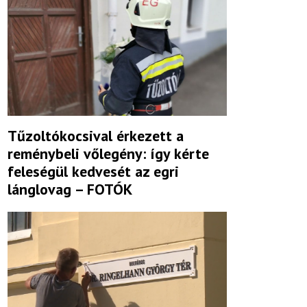
Tűzoltókocsival érkezett a
reménybeli vőlegény: így kérte
feleségül kedvesét az egri
lánglovag – FOTÓK