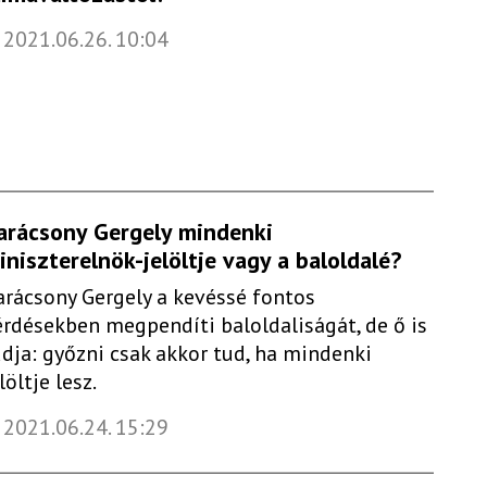
2021.06.26. 10:04
arácsony Gergely mindenki
iniszterelnök-jelöltje vagy a baloldalé?
arácsony Gergely a kevéssé fontos
érdésekben megpendíti baloldaliságát, de ő is
udja: győzni csak akkor tud, ha mindenki
löltje lesz.
2021.06.24. 15:29