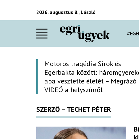
2026. augusztus 8., László
#EGE
Motoros tragédia Sirok és
Egerbakta között: háromgyerek
apa vesztette életét – Megrázó
VIDEÓ a helyszínről
SZERZŐ – TECHET PÉTER
B
k