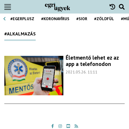
#EGERPLUSZ
#KORONAVÍRUS
#SIOR
#ZÖLDFÜL
#MÚ
#ALKALMAZÁS
Életmentő lehet ez az
app a telefonodon
2021.05.26. 11:11