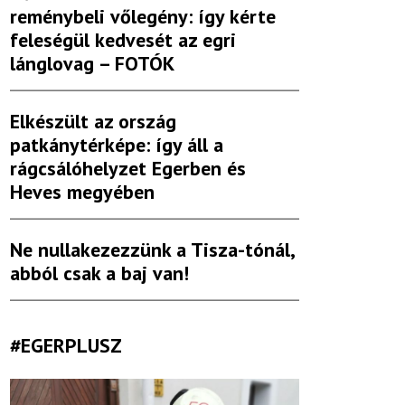
reménybeli vőlegény: így kérte
feleségül kedvesét az egri
lánglovag – FOTÓK
Elkészült az ország
patkánytérképe: így áll a
rágcsálóhelyzet Egerben és
Heves megyében
Ne nullakezezzünk a Tisza-tónál,
abból csak a baj van!
#EGERPLUSZ