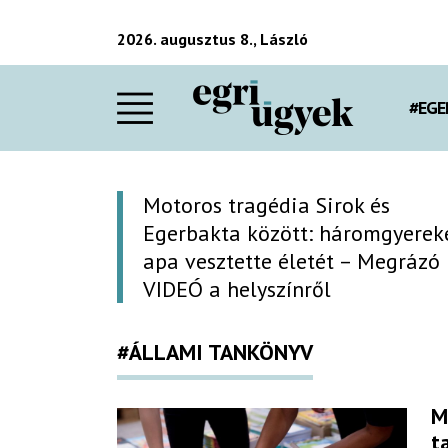
2026. augusztus 8., László
#EGE
Motoros tragédia Sirok és
Egerbakta között: háromgyerek
apa vesztette életét – Megrázó
VIDEÓ a helyszínről
#ÁLLAMI TANKÖNYV
M
t