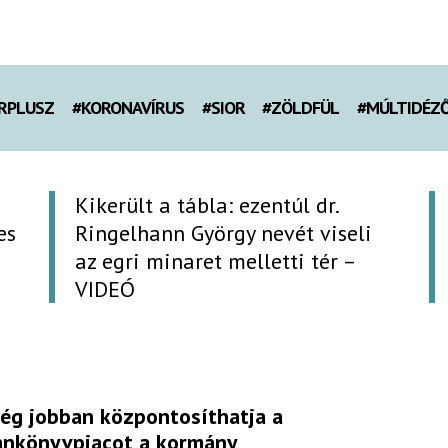
RPLUSZ
#KORONAVÍRUS
#SIOR
#ZÖLDFÜL
#MÚLTIDÉZ
Kikerült a tábla: ezentúl dr.
es
Ringelhann György nevét viseli
az egri minaret melletti tér –
VIDEÓ
ég jobban központosíthatja a
ankönyvpiacot a kormány