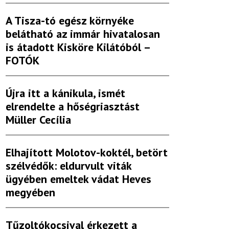
A Tisza-tó egész környéke
belátható az immár hivatalosan
is átadott Kisköre Kilátóból –
FOTÓK
Újra itt a kánikula, ismét
elrendelte a hőségriasztást
Müller Cecília
Elhajított Molotov-koktél, betört
szélvédők: eldurvult viták
ügyében emeltek vádat Heves
megyében
Tűzoltókocsival érkezett a