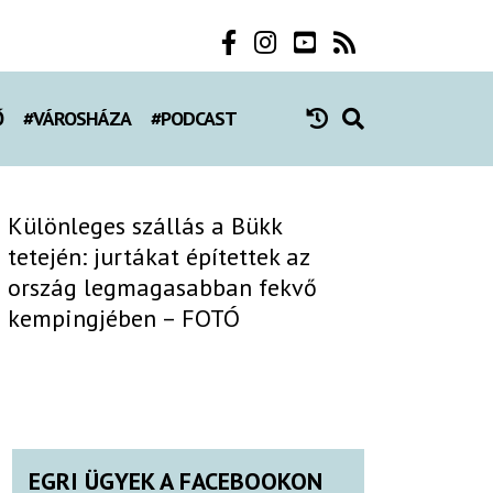
Ő
#VÁROSHÁZA
#PODCAST
Különleges szállás a Bükk
tetején: jurtákat építettek az
ország legmagasabban fekvő
kempingjében – FOTÓ
EGRI ÜGYEK A FACEBOOKON