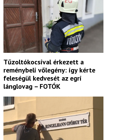
Tűzoltókocsival érkezett a
reménybeli vőlegény: így kérte
feleségül kedvesét az egri
lánglovag – FOTÓK