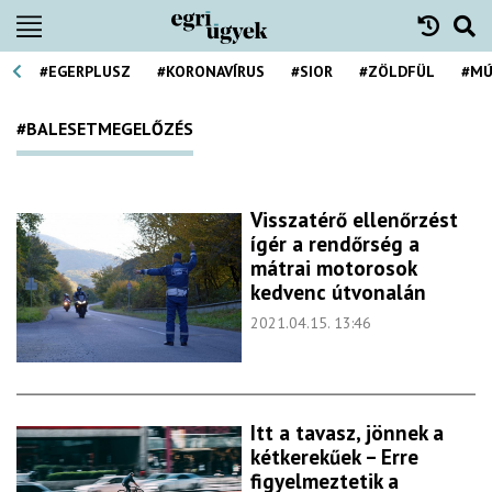
#EGERPLUSZ
#KORONAVÍRUS
#SIOR
#ZÖLDFÜL
#MÚ
#BALESETMEGELŐZÉS
Visszatérő ellenőrzést
ígér a rendőrség a
mátrai motorosok
kedvenc útvonalán
2021.04.15. 13:46
Itt a tavasz, jönnek a
kétkerekűek – Erre
figyelmeztetik a