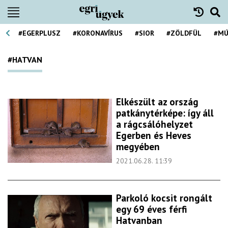
#EGERPLUSZ
#KORONAVÍRUS
#SIOR
#ZÖLDFÜL
#MÚ
#HATVAN
Elkészült az ország
patkánytérképe: így áll
a rágcsálóhelyzet
Egerben és Heves
megyében
2021.06.28. 11:39
Parkoló kocsit rongált
egy 69 éves férfi
Hatvanban