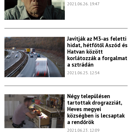
2021.06.26. 19:47
Javítják az M3-as feletti
hidat, hétfőtől Aszód és
Hatvan között
korlátozzák a forgalmat
a sztrádán
2021.06.25. 12:54
Négy településen
tartottak drograzziát,
Heves megyei
községben is lecsaptak
a rendőrök
2021.06.23. 12:09