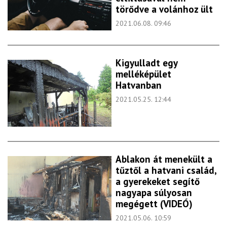
törődve a volánhoz ült
2021.06.08. 09:46
Kigyulladt egy
melléképület
Hatvanban
2021.05.25. 12:44
​Ablakon át menekült a
tűztől a hatvani család,
a gyerekeket segítő
nagyapa súlyosan
megégett (VIDEÓ)
2021.05.06. 10:59