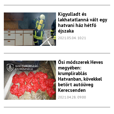
Kigyulladt és
lakhatatlanná vált egy
hatvani ház hétfő
éjszaka
2021.05.04. 10:21
Ősi módszerek Heves
megyében:
krumplirablás
Hatvanban, kövekkel
betört autóüveg
Kerecsenden
2021.04.28. 09:00