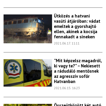
Ütközés a hatvani
vasúti átjáróban: vádat
emeltek a gyorshajtó
ellen, akinek a kocsija
fennakadt a síneken
2021.06.17. 11:11
"Mit képzelsz magadról,
ki vagy te?" – Nekiesett
a rádudáló mentősnek
az agresszív sofőr
Hatvanban
2021.06.15. 16:23
Összeütközött két autó