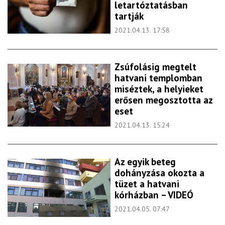
letartóztatásban
tartják
2021.04.13. 17:58
Zsúfolásig megtelt
hatvani templomban
miséztek, a helyieket
erősen megosztotta az
eset
2021.04.13. 15:24
Az egyik beteg
dohányzása okozta a
tüzet a hatvani
kórházban – VIDEÓ
2021.04.05. 07:47