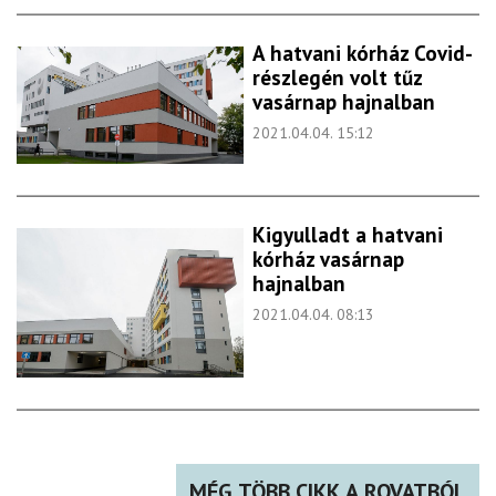
A hatvani kórház Covid-
részlegén volt tűz
vasárnap hajnalban
2021.04.04. 15:12
Kigyulladt a hatvani
kórház vasárnap
hajnalban
2021.04.04. 08:13
MÉG TÖBB CIKK A ROVATBÓL