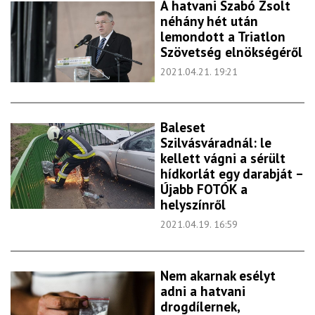
A hatvani Szabó Zsolt
néhány hét után
lemondott a Triatlon
Szövetség elnökségéről
2021.04.21. 19:21
Baleset
Szilvásváradnál: le
kellett vágni a sérült
hídkorlát egy darabját –
Újabb FOTÓK a
helyszínről
2021.04.19. 16:59
Nem akarnak esélyt
adni a hatvani
drogdílernek,