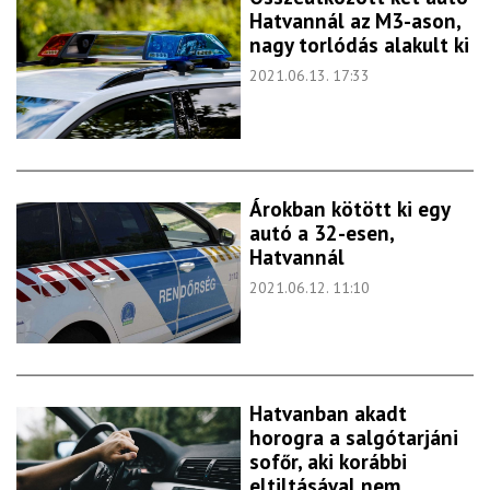
Hatvannál az M3-ason,
nagy torlódás alakult ki
2021.06.13. 17:33
Árokban kötött ki egy
autó a 32-esen,
Hatvannál
2021.06.12. 11:10
Hatvanban akadt
horogra a salgótarjáni
sofőr, aki korábbi
eltiltásával nem