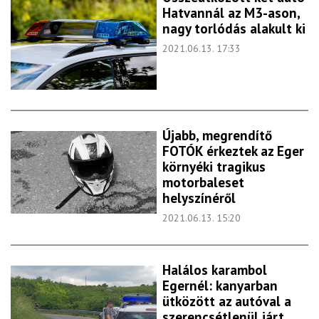
Hatvannál az M3-ason,
nagy torlódás alakult ki
2021.06.13. 17:33
Újabb, megrendítő
FOTÓK érkeztek az Eger
környéki tragikus
motorbaleset
helyszínéről
2021.06.13. 15:20
Halálos karambol
Egernél: kanyarban
ütközött az autóval a
szerencsétlenül járt