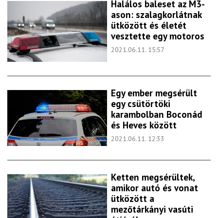
Halálos baleset az M3-
ason: szalagkorlátnak
ütközött és életét
vesztette egy motoros
2021.06.11. 15:57
Egy ember megsérült
egy csütörtöki
karambolban Boconád
és Heves között
2021.06.11. 12:33
Ketten megsérültek,
amikor autó és vonat
ütközött a
mezőtárkányi vasúti