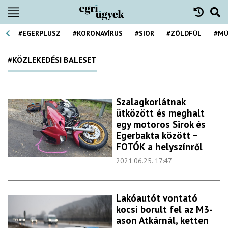
#EGERPLUSZ
#KORONAVÍRUS
#SIOR
#ZÖLDFÜL
#MÚ
#KÖZLEKEDÉSI BALESET
Szalagkorlátnak
ütközött és meghalt
egy motoros Sirok és
Egerbakta között –
FOTÓK a helyszínről
2021.06.25. 17:47
Lakóautót vontató
kocsi borult fel az M3-
ason Atkárnál, ketten