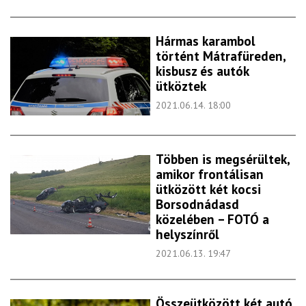
Hármas karambol
történt Mátrafüreden,
kisbusz és autók
ütköztek
2021.06.14. 18:00
Többen is megsérültek,
amikor frontálisan
ütközött két kocsi
Borsodnádasd
közelében – FOTÓ a
helyszínről
2021.06.13. 19:47
Összeütközött két autó