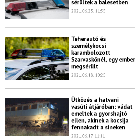
sérültek a balesetben
2021.06.25. 11:35
Teherautó és
személykocsi
karambolozott
Szarvaskőnél, egy ember
megsérült
2021.06.18. 10:25
Ütközés a hatvani
vasúti átjáróban: vádat
emeltek a gyorshajtó
ellen, akinek a kocsija
fennakadt a síneken
2021.06.17. 11:11