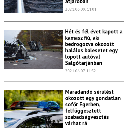
átjáróban
2021.06.09. 11:01
Hét és fél évet kapott a
kamasz fiú, aki
bedrogozva okozott
halálos balesetet egy
lopott autóval
Salgótarjánban
2021.06.07. 11:52
Maradandó sérülést
okozott egy gondatlan
sofőr Egerben,
felfüggesztett
szabadságvesztés
várhat rá