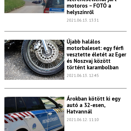
motoros – FOTÓ a
helyszínről
2021.06.13. 13:31
Újabb halálos
motorbaleset: egy férfi
vesztette életét az Eger
és Noszvaj között
történt karambolban
2021.06.13. 12:45
Árokban kötött ki egy
autó a 32-esen,
Hatvannál
2021.06.12. 11:10