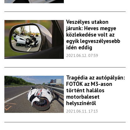
Veszélyes utakon
járunk: Heves megye
közlekedése volt az
egyik legveszélyesebb
idén eddig
2021.06.12. 07:59
Tragédia az autópályán:
FOTÓK az M3-ason
történt halálos
motorbaleset
helyszínéről
2021.06.11. 17:13