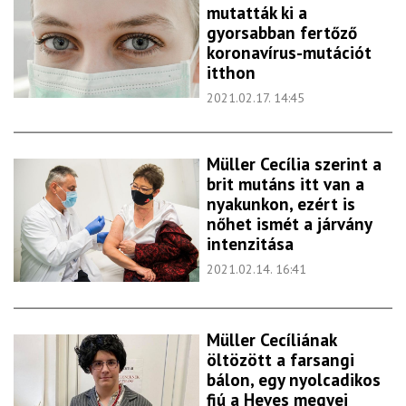
mutatták ki a
gyorsabban fertőző
koronavírus-mutációt
itthon
2021.02.17. 14:45
Müller Cecília szerint a
brit mutáns itt van a
nyakunkon, ezért is
nőhet ismét a járvány
intenzitása
2021.02.14. 16:41
Müller Cecíliának
öltözött a farsangi
bálon, egy nyolcadikos
fiú a Heves megyei