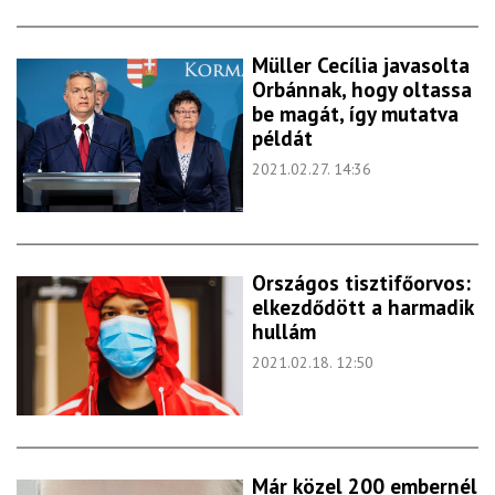
Müller Cecília javasolta
Orbánnak, hogy oltassa
be magát, így mutatva
példát
2021.02.27. 14:36
Országos tisztifőorvos:
elkezdődött a harmadik
hullám
2021.02.18. 12:50
Már közel 200 embernél