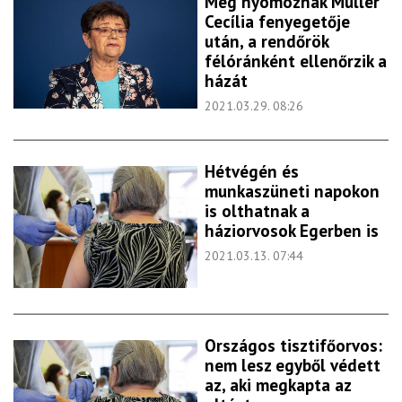
Még nyomoznak Müller
Cecília fenyegetője
után, a rendőrök
félóránként ellenőrzik a
házát
2021.03.29. 08:26
Hétvégén és
munkaszüneti napokon
is olthatnak a
háziorvosok Egerben is
2021.03.13. 07:44
Országos tisztifőorvos:
nem lesz egyből védett
az, aki megkapta az