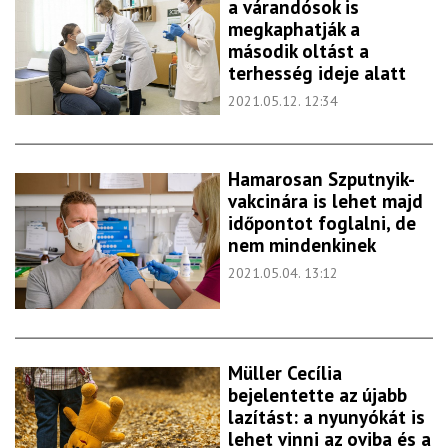
a várandósok is
megkaphatják a
második oltást a
terhesség ideje alatt
2021.05.12. 12:34
Hamarosan Szputnyik-
vakcinára is lehet majd
időpontot foglalni, de
nem mindenkinek
2021.05.04. 13:12
Müller Cecília
bejelentette az újabb
lazítást: a nyunyókát is
lehet vinni az oviba és a