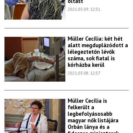
oltást
2021.03.09. 12:51
Müller Cecília: két hét
alatt megduplázódott a
lélegeztetőn lévők
száma, sok fiatal is
kórházba kerül
2021.03.08. 12:57
Müller Cecília is
felkerült a
legbefolyásosabb
magyar nők listájára
Orbán lánya és a