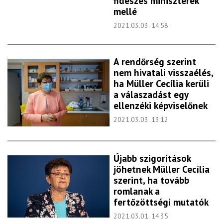
fideszes miniszterek
mellé
2021.03.03. 14:58
A rendőrség szerint
nem hivatali visszaélés,
ha Müller Cecília kerüli
a válaszadást egy
ellenzéki képviselőnek
2021.03.03. 13:12
Újabb szigorítások
jöhetnek Müller Cecília
szerint, ha tovább
romlanak a
fertőzöttségi mutatók
2021.03.01. 14:35