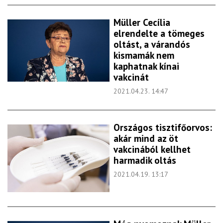
Müller Cecília
elrendelte a tömeges
oltást, a várandós
kismamák nem
kaphatnak kínai
vakcinát
2021.04.23. 14:47
Országos tisztifőorvos:
akár mind az öt
vakcinából kellhet
harmadik oltás
2021.04.19. 13:17