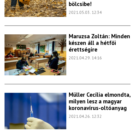
bölcsibe!
2021.05.03. 12:34
Maruzsa Zoltán: Minden
készen áll a hétfői
érettségire
2021.04.29. 14:16
Müller Cecília elmondta,
milyen lesz a magyar
koronavírus-oltóanyag
2021.04.26. 12:32