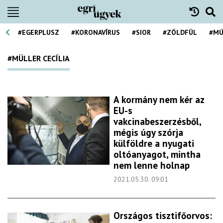
#EGERPLUSZ
#KORONAVÍRUS
#SIOR
#ZÖLDFÜL
#MÚ
#MÜLLER CECÍLIA
A kormány nem kér az
EU-s
vakcinabeszerzésből,
mégis úgy szórja
külföldre a nyugati
oltóanyagot, mintha
nem lenne holnap
2021.05.30. 09:01
Országos tisztifőorvos: