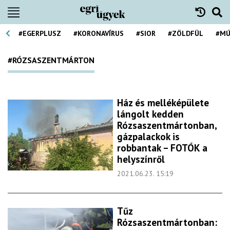
#EGERPLUSZ
#KORONAVÍRUS
#SIOR
#ZÖLDFÜL
#MÚ
#RÓZSASZENTMÁRTON
Ház és melléképülete
lángolt kedden
Rózsaszentmártonban,
gázpalackok is
robbantak – FOTÓK a
helyszínről
2021.06.23. 15:19
Tűz
Rózsaszentmártonban: