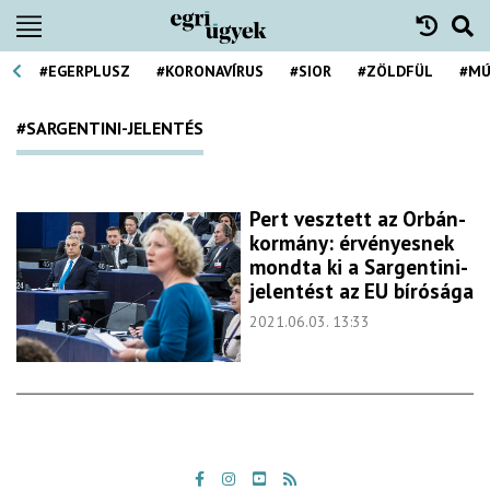
#EGERPLUSZ
#KORONAVÍRUS
#SIOR
#ZÖLDFÜL
#MÚ
#SARGENTINI-JELENTÉS
Pert vesztett az Orbán-
kormány: érvényesnek
mondta ki a Sargentini-
jelentést az EU bírósága
2021.06.03. 13:33