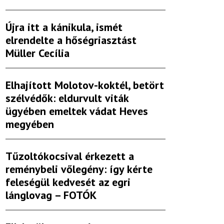
Újra itt a kánikula, ismét
elrendelte a hőségriasztást
Müller Cecília
Elhajított Molotov-koktél, betört
szélvédők: eldurvult viták
ügyében emeltek vádat Heves
megyében
Tűzoltókocsival érkezett a
reménybeli vőlegény: így kérte
feleségül kedvesét az egri
lánglovag – FOTÓK