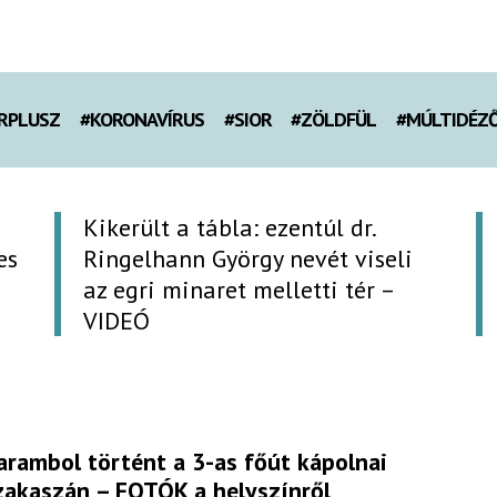
RPLUSZ
#KORONAVÍRUS
#SIOR
#ZÖLDFÜL
#MÚLTIDÉZ
Kikerült a tábla: ezentúl dr.
es
Ringelhann György nevét viseli
az egri minaret melletti tér –
VIDEÓ
arambol történt a 3-as főút kápolnai
zakaszán – FOTÓK a helyszínről