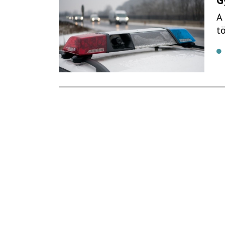
G
A
t