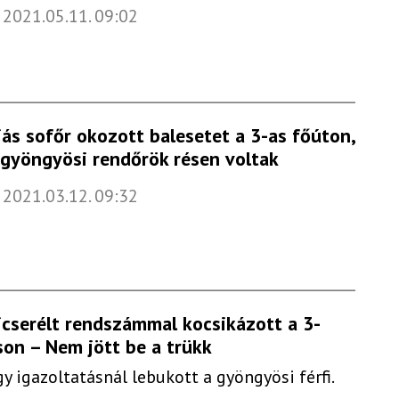
2021.05.11. 09:02
iás sofőr okozott balesetet a 3-as főúton,
 gyöngyösi rendőrök résen voltak
2021.03.12. 09:32
icserélt rendszámmal kocsikázott a 3-
son – Nem jött be a trükk
gy igazoltatásnál lebukott a gyöngyösi férfi.