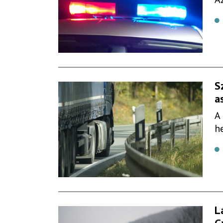
S
a
A
h
L