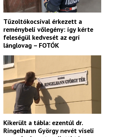
Tűzoltókocsival érkezett a
reménybeli vőlegény: így kérte
feleségül kedvesét az egri
lánglovag – FOTÓK
Kikerült a tábla: ezentúl dr.
Ringelhann György nevét viseli