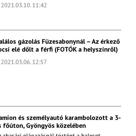
2021.03.10. 11:42
alálos gázolás Füzesabonynál – Az érkező
ocsi elé dőlt a férfi (FOTÓK a helyszínről)
2021.03.06. 12:57
amion és személyautó karambolozott a 3-
s főúton, Gyöngyös közelében
z abasári elágazásnál történt a baleset.