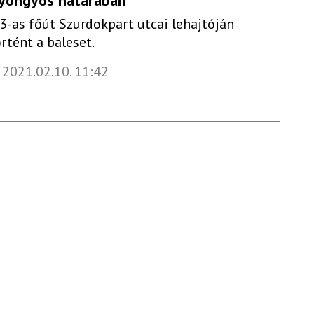
yöngyös határában
 3-as főút Szurdokpart utcai lehajtóján
örtént a baleset.
2021.02.10. 11:42