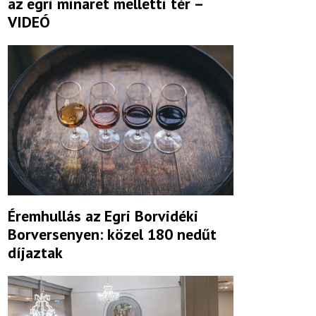
az egri minaret melletti tér –
VIDEÓ
Éremhullás az Egri Borvidéki
Borversenyen: közel 180 nedűt
díjaztak