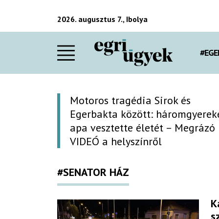
2026. augusztus 7., Ibolya
#EGE
Motoros tragédia Sirok és
Egerbakta között: háromgyerek
apa vesztette életét – Megrázó
VIDEÓ a helyszínről
#SENATOR HÁZ
K
s