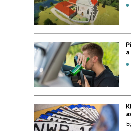
P
a
K
a
E