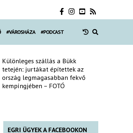
Ő
#VÁROSHÁZA
#PODCAST
Különleges szállás a Bükk
tetején: jurtákat építettek az
ország legmagasabban fekvő
kempingjében – FOTÓ
EGRI ÜGYEK A FACEBOOKON