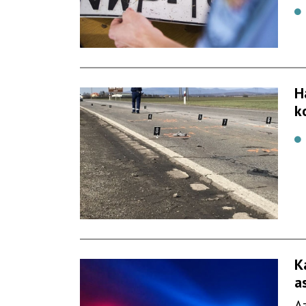
H
k
K
a
A