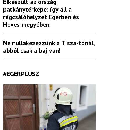
Elkészült az ország
patkánytérképe: így áll a
rágcsálóhelyzet Egerben és
Heves megyében
Ne nullakezezzünk a Tisza-tónál,
abból csak a baj van!
#EGERPLUSZ