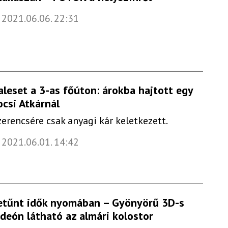
2021.06.06. 22:31
aleset a 3-as főúton: árokba hajtott egy
ocsi Atkárnál
zerencsére csak anyagi kár keletkezett.
2021.06.01. 14:42
etűnt idők nyomában – Gyönyörű 3D-s
ideón látható az almári kolostor