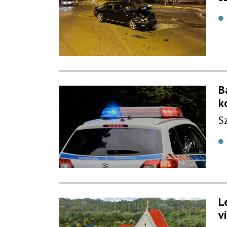
B
k
S
L
v