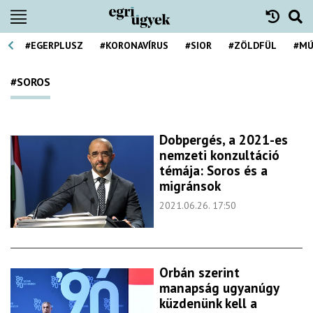
#EGERPLUSZ
#KORONAVÍRUS
#SIOR
#ZÖLDFÜL
#MÚ
#SOROS
Dobpergés, a 2021-es
nemzeti konzultáció
témája: Soros és a
migránsok
2021.06.26. 17:50
Orbán szerint
manapság ugyanúgy
küzdenünk kell a