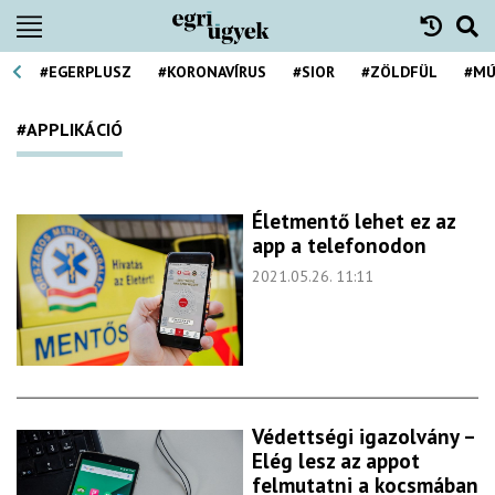
#EGERPLUSZ
#KORONAVÍRUS
#SIOR
#ZÖLDFÜL
#MÚ
#APPLIKÁCIÓ
Életmentő lehet ez az
app a telefonodon
2021.05.26. 11:11
Védettségi igazolvány –
Elég lesz az appot
felmutatni a kocsmában