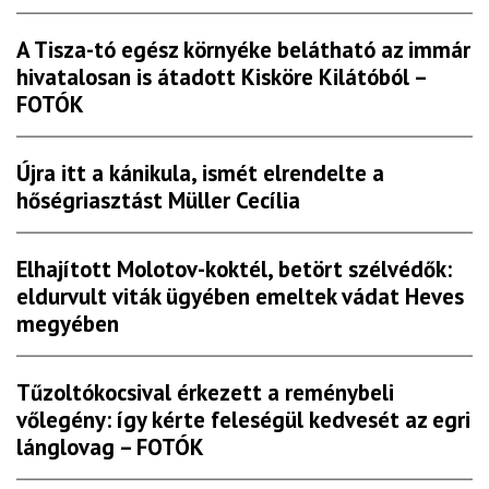
A Tisza-tó egész környéke belátható az immár
hivatalosan is átadott Kisköre Kilátóból –
FOTÓK
Újra itt a kánikula, ismét elrendelte a
hőségriasztást Müller Cecília
Elhajított Molotov-koktél, betört szélvédők:
eldurvult viták ügyében emeltek vádat Heves
megyében
Tűzoltókocsival érkezett a reménybeli
vőlegény: így kérte feleségül kedvesét az egri
lánglovag – FOTÓK