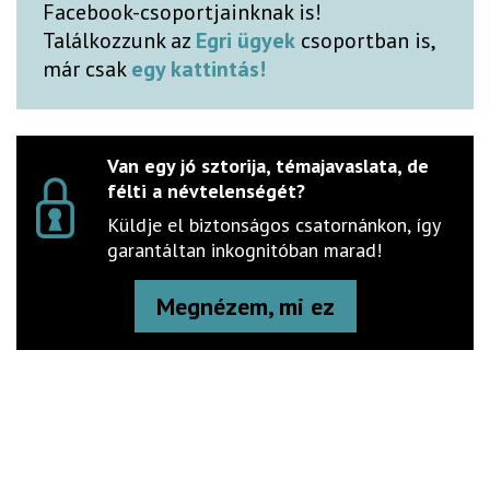
Facebook-csoportjainknak is!
Találkozzunk az
Egri ügyek
csoportban is,
már csak
egy kattintás!
Van egy jó sztorija, témajavaslata, de
félti a névtelenségét?
Küldje el biztonságos csatornánkon, így
garantáltan inkognitóban marad!
Megnézem, mi ez