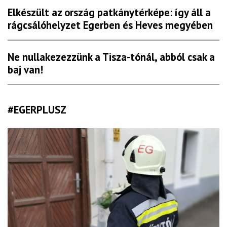
Elkészült az ország patkánytérképe: így áll a
rágcsálóhelyzet Egerben és Heves megyében
Ne nullakezezzünk a Tisza-tónál, abból csak a
baj van!
#EGERPLUSZ