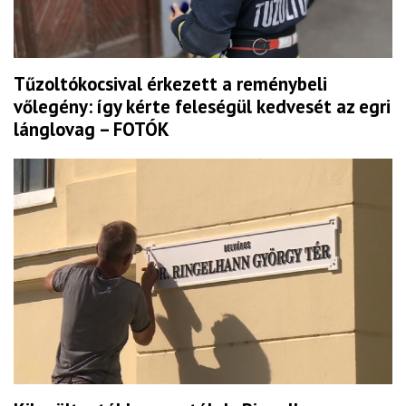
Tűzoltókocsival érkezett a reménybeli
vőlegény: így kérte feleségül kedvesét az egri
lánglovag – FOTÓK