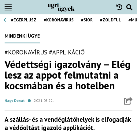
#EGERPLUSZ
#KORONAVÍRUS
#SIOR
#ZÖLDFÜL
#MÚ
MINDENKI ÜGYE
#KORONAVÍRUS
#APPLIKÁCIÓ
Védettségi igazolvány – Elég
lesz az appot felmutatni a
kocsmában és a hotelben
Nagy Donát
2021.05.22.
A szállás- és a vendéglátóhelyek is elfogadják
a védőoltást igazoló applikációt.