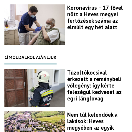
Koronavírus – 17 fővel
nőtt a Heves megyei
fertőzések száma az
elmúlt egy hét alatt
CÍMOLDALRÓL AJÁNLJUK
Tűzoltókocsival
érkezett a reménybeli
vőlegény: így kérte
feleségül kedvesét az
egri lánglovag
Nem túl kelendőek a
lakások: Heves
megyében az egyik