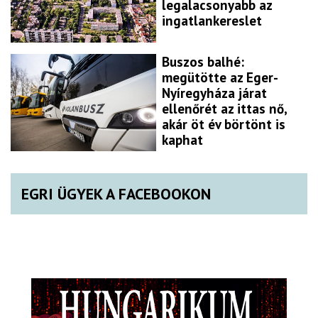
legalacsonyabb az
ingatlankereslet
Buszos balhé:
megütötte az Eger-
Nyíregyháza járat
ellenőrét az ittas nő,
akár öt év börtönt is
kaphat
EGRI ÜGYEK A FACEBOOKON