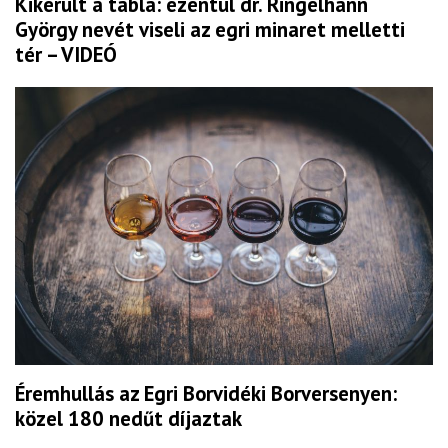
Kikerült a tábla: ezentúl dr. Ringelhann
György nevét viseli az egri minaret melletti
tér – VIDEÓ
Éremhullás az Egri Borvidéki Borversenyen:
közel 180 nedűt díjaztak