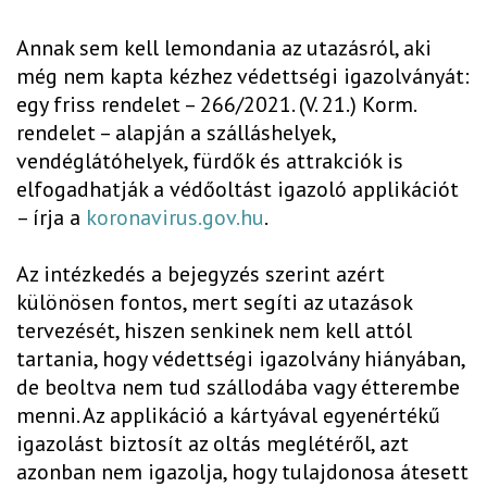
Annak sem kell lemondania az utazásról, aki
még nem kapta kézhez védettségi igazolványát:
egy friss rendelet – 266/2021. (V. 21.) Korm.
rendelet – alapján a szálláshelyek,
vendéglátóhelyek, fürdők és attrakciók is
elfogadhatják a védőoltást igazoló applikációt
– írja a
koronavirus.gov.hu
.
Az intézkedés a bejegyzés szerint azért
különösen fontos, mert segíti az utazások
tervezését, hiszen senkinek nem kell attól
tartania, hogy védettségi igazolvány hiányában,
de beoltva nem tud szállodába vagy étterembe
menni. Az applikáció a kártyával egyenértékű
igazolást biztosít az oltás meglétéről, azt
azonban nem igazolja, hogy tulajdonosa átesett