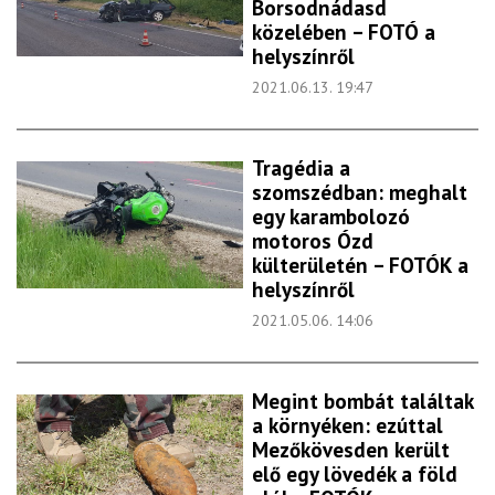
Borsodnádasd
közelében – FOTÓ a
helyszínről
2021.06.13. 19:47
Tragédia a
szomszédban: meghalt
egy karambolozó
motoros Ózd
külterületén – FOTÓK a
helyszínről
2021.05.06. 14:06
Megint bombát találtak
a környéken: ezúttal
Mezőkövesden került
elő egy lövedék a föld