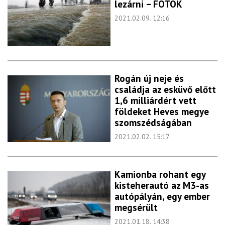
lezárni – FOTÓK
2021.02.09. 12:16
Rogán új neje és
családja az esküvő előtt
1,6 milliárdért vett
földeket Heves megye
szomszédságában
2021.02.02. 15:17
Kamionba rohant egy
kisteherautó az M3-as
autópályán, egy ember
megsérült
2021.01.18. 14:38