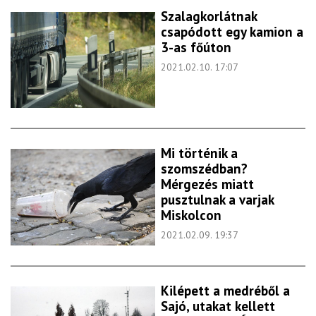
Szalagkorlátnak
csapódott egy kamion a
3-as főúton
2021.02.10. 17:07
Mi történik a
szomszédban?
Mérgezés miatt
pusztulnak a varjak
Miskolcon
2021.02.09. 19:37
Kilépett a medréből a
Sajó, utakat kellett