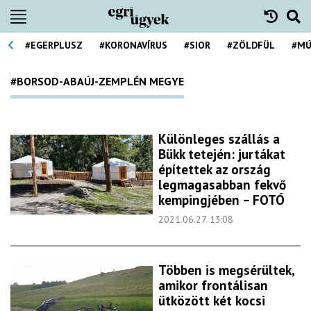
#EGERPLUSZ
#KORONAVÍRUS
#SIOR
#ZÖLDFÜL
#MÚ
#BORSOD-ABAÚJ-ZEMPLÉN MEGYE
Különleges szállás a
Bükk tetején: jurtákat
építettek az ország
legmagasabban fekvő
kempingjében – FOTÓ
2021.06.27. 13:08
Többen is megsérültek,
amikor frontálisan
ütközött két kocsi