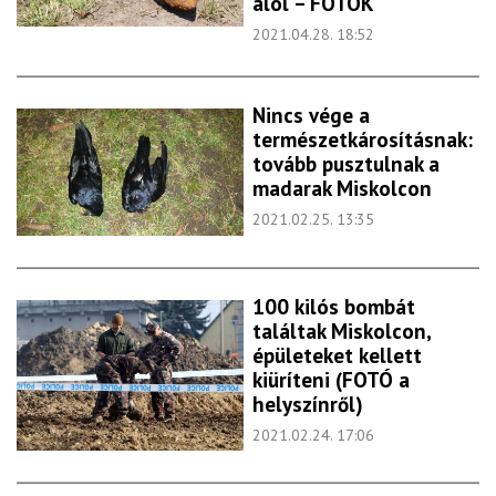
alól – FOTÓK
2021.04.28. 18:52
Nincs vége a
természetkárosításnak:
tovább pusztulnak a
madarak Miskolcon
2021.02.25. 13:35
100 kilós bombát
találtak Miskolcon,
épületeket kellett
kiüríteni (FOTÓ a
helyszínről)
2021.02.24. 17:06