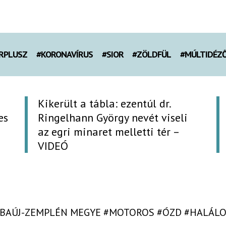
RPLUSZ
#KORONAVÍRUS
#SIOR
#ZÖLDFÜL
#MÚLTIDÉZ
Kikerült a tábla: ezentúl dr.
es
Ringelhann György nevét viseli
az egri minaret melletti tér –
VIDEÓ
BAÚJ-ZEMPLÉN MEGYE
#MOTOROS
#ÓZD
#HALÁLO