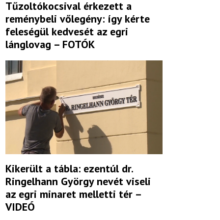
Tűzoltókocsival érkezett a
reménybeli vőlegény: így kérte
feleségül kedvesét az egri
lánglovag – FOTÓK
Kikerült a tábla: ezentúl dr.
Ringelhann György nevét viseli
az egri minaret melletti tér –
VIDEÓ