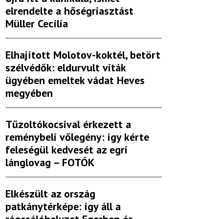
elrendelte a hőségriasztást
Müller Cecília
Elhajított Molotov-koktél, betört
szélvédők: eldurvult viták
ügyében emeltek vádat Heves
megyében
Tűzoltókocsival érkezett a
reménybeli vőlegény: így kérte
feleségül kedvesét az egri
lánglovag – FOTÓK
Elkészült az ország
patkánytérképe: így áll a