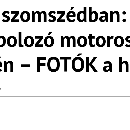
a szomszédban:
bolozó motoro
én – FOTÓK a h
6