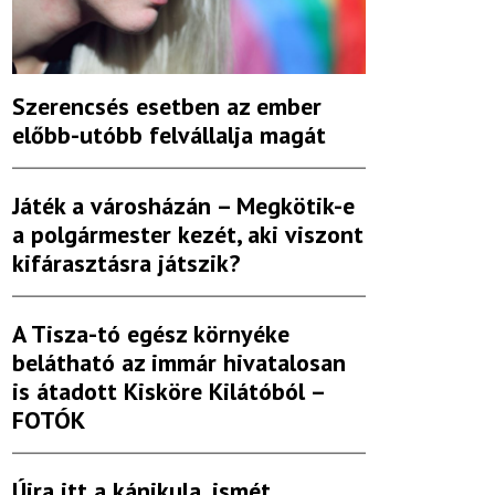
Szerencsés esetben az ember
előbb-utóbb felvállalja magát
Játék a városházán – Megkötik-e
a polgármester kezét, aki viszont
kifárasztásra játszik?
A Tisza-tó egész környéke
belátható az immár hivatalosan
is átadott Kisköre Kilátóból –
FOTÓK
Újra itt a kánikula, ismét