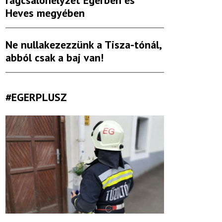
rágcsálóhelyzet Egerben és
Heves megyében
Ne nullakezezzünk a Tisza-tónál,
abból csak a baj van!
#EGERPLUSZ