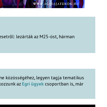
esetről: lezárták az M25-öst, hárman
ne közösségéhez, legyen tagja tematikus
lkozzunk az
Egri ügyek
csoportban is, már