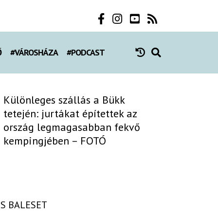
Ő
#VÁROSHÁZA
#PODCAST
Különleges szállás a Bükk
tetején: jurtákat építettek az
ország legmagasabban fekvő
kempingjében – FOTÓ
S BALESET