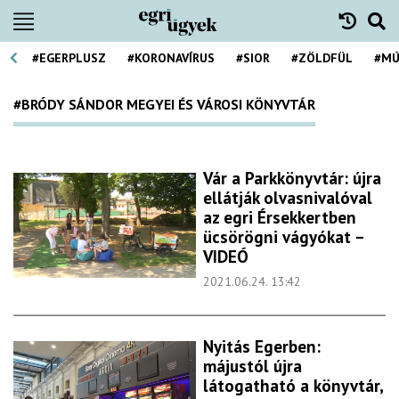
#EGERPLUSZ
#KORONAVÍRUS
#SIOR
#ZÖLDFÜL
#MÚ
#BRÓDY SÁNDOR MEGYEI ÉS VÁROSI KÖNYVTÁR
Vár a Parkkönyvtár: újra
ellátják olvasnivalóval
az egri Érsekkertben
ücsörögni vágyókat –
VIDEÓ
2021.06.24. 13:42
Nyitás Egerben:
májustól újra
látogatható a könyvtár,