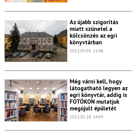
Az újabb szigorítás
miatt szünetel a
kölcsönzés az egri
könyvtárban
2021.03.05. 11:48
Még várni kell, hogy
látogatható legyen az
egri könyvtár, addig is
FOTÓKON mutatjuk
megújult épületét
2021.02.10. 14:49