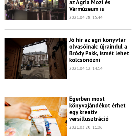
az Agria Mozi és
Vármúzeum is
2021.04.28. 15:44
Jó hír az egri könyvtár
olvasóinak: újraindul a
Bródy Pakk, ismét lehet
kölcsönözni
2021.04.12. 14:14
Egerben most
könyvajándékot érhet
egy kreatív
versillusztráció
2021.03.20. 11:06