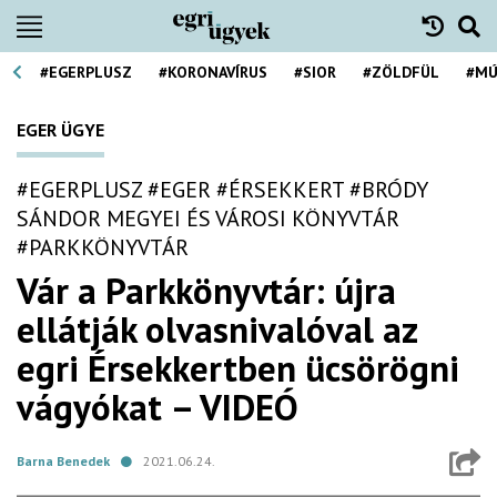
#EGERPLUSZ
#KORONAVÍRUS
#SIOR
#ZÖLDFÜL
#MÚ
EGER ÜGYE
#EGERPLUSZ
#EGER
#ÉRSEKKERT
#BRÓDY
SÁNDOR MEGYEI ÉS VÁROSI KÖNYVTÁR
#PARKKÖNYVTÁR
Vár a Parkkönyvtár: újra
ellátják olvasnivalóval az
egri Érsekkertben ücsörögni
vágyókat – VIDEÓ
Barna Benedek
2021.06.24.