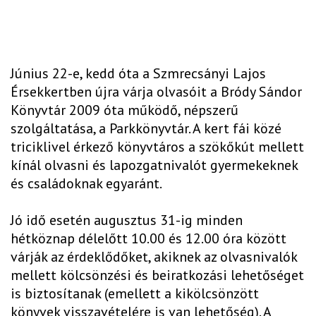
Június 22-e, kedd óta a Szmrecsányi Lajos
Érsekkertben újra várja olvasóit a Bródy Sándor
Könyvtár 2009 óta működő, népszerű
szolgáltatása, a Parkkönyvtár. A kert fái közé
triciklivel érkező könyvtáros a szökőkút mellett
kínál olvasni és lapozgatnivalót gyermekeknek
és családoknak egyaránt.
Jó idő esetén augusztus 31-ig minden
hétköznap délelőtt 10.00 és 12.00 óra között
várják az érdeklődőket, akiknek az olvasnivalók
mellett kölcsönzési és beiratkozási lehetőséget
is biztosítanak (emellett a kikölcsönzött
könyvek visszavételére is van lehetőség). A