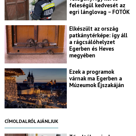
feleségül kedvesét az
egri lánglovag – FOTÓK
Elkészült az ország
patkánytérképe: így áll
a rágcsálóhelyzet
Egerben és Heves
megyében
Ezek a programok
várnak ma Egerben a
Múzeumok Éjszakáján
CÍMOLDALRÓL AJÁNLJUK