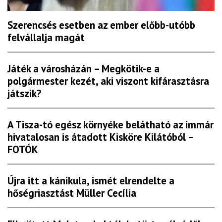
Szerencsés esetben az ember előbb-utóbb
felvállalja magát
Játék a városházán – Megkötik-e a
polgármester kezét, aki viszont kifárasztásra
játszik?
A Tisza-tó egész környéke belátható az immár
hivatalosan is átadott Kisköre Kilátóból –
FOTÓK
Újra itt a kánikula, ismét elrendelte a
hőségriasztást Müller Cecília