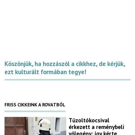
Köszönjük, ha hozzászól a cikkhez, de kérjük,
ezt kulturált formában tegye!
FRISS CIKKEINK A ROVATBÓL
Tűzoltókocsival
érkezett a reménybeli
vőlegény: így kérte