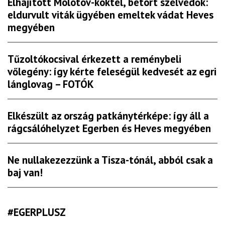
Elhajított Molotov-koktél, betört szélvédők:
eldurvult viták ügyében emeltek vádat Heves
megyében
Tűzoltókocsival érkezett a reménybeli
vőlegény: így kérte feleségül kedvesét az egri
lánglovag – FOTÓK
Elkészült az ország patkánytérképe: így áll a
rágcsálóhelyzet Egerben és Heves megyében
Ne nullakezezzünk a Tisza-tónál, abból csak a
baj van!
#EGERPLUSZ