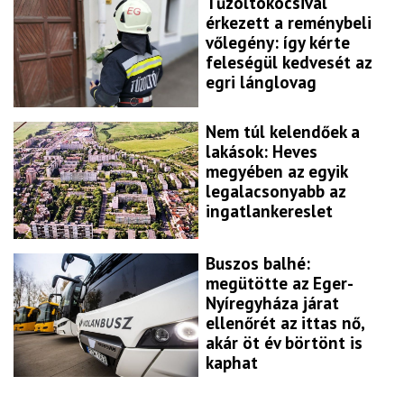
Tűzoltókocsival
érkezett a reménybeli
vőlegény: így kérte
feleségül kedvesét az
egri lánglovag
Nem túl kelendőek a
lakások: Heves
megyében az egyik
legalacsonyabb az
ingatlankereslet
Buszos balhé:
megütötte az Eger-
Nyíregyháza járat
ellenőrét az ittas nő,
akár öt év börtönt is
kaphat