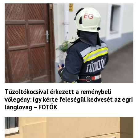
Tűzoltókocsival érkezett a reménybeli
vőlegény: így kérte feleségül kedvesét az egri
lánglovag – FOTÓK