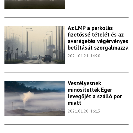
Az LMP a parkolás
fizetőssé tételét és az
avarégetés végérvényes
betiltását szorgalmazza
2021.01.21. 14:20
Veszélyesnek
minősítették Eger
levegőjét a szálló por
miatt
2021.01.20. 16:13