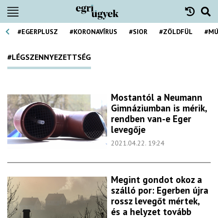
#EGERPLUSZ
#KORONAVÍRUS
#SIOR
#ZÖLDFÜL
#MÚ
#LÉGSZENNYEZETTSÉG
Mostantól a Neumann
Gimnáziumban is mérik,
rendben van-e Eger
levegője
2021.04.22. 19:24
Megint gondot okoz a
szálló por: Egerben újra
rossz levegőt mértek,
és a helyzet tovább