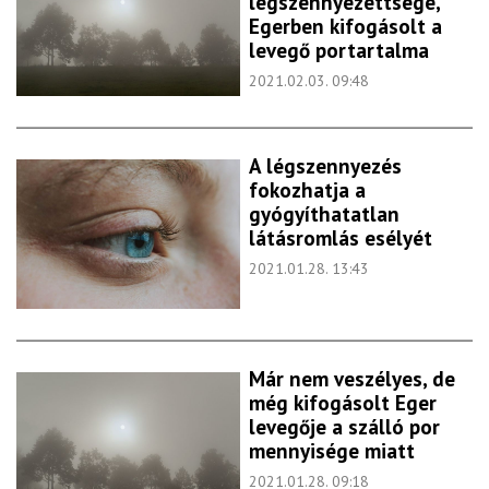
légszennyezettsége,
Egerben kifogásolt a
levegő portartalma
2021.02.03. 09:48
A légszennyezés
fokozhatja a
gyógyíthatatlan
látásromlás esélyét
2021.01.28. 13:43
Már nem veszélyes, de
még kifogásolt Eger
levegője a szálló por
mennyisége miatt
2021.01.28. 09:18