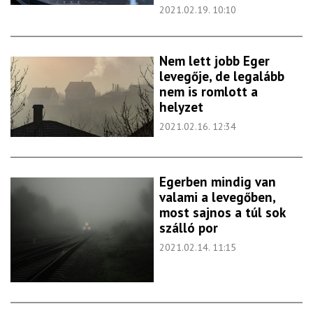
2021.02.19. 10:10
Nem lett jobb Eger
levegője, de legalább
nem is romlott a
helyzet
2021.02.16. 12:34
Egerben mindig van
valami a levegőben,
most sajnos a túl sok
szálló por
2021.02.14. 11:15