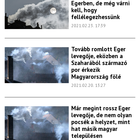
Egerben, de még várni
kell, hogy
fellélegezhessünk
2021.02.23. 17:39
Tovább romlott Eger
levegője, eközben a
Szaharából származó
por érkezik
Magyarország fölé
2021.02.20. 13:27
Már megint rossz Eger
levegője, de nem olyan
pocsék a helyzet, mint
hat másik magyar
településen