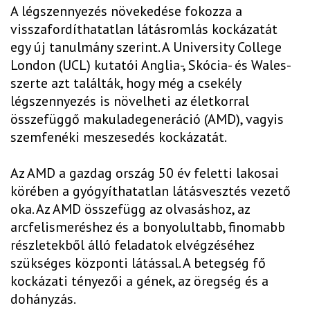
A légszennyezés növekedése fokozza a
visszafordíthatatlan látásromlás kockázatát
egy új tanulmány szerint. A University College
London (UCL) kutatói Anglia-, Skócia- és Wales-
szerte azt találták, hogy még a csekély
légszennyezés is növelheti az életkorral
összefüggő makuladegeneráció (AMD), vagyis
szemfenéki meszesedés kockázatát.
Az AMD a gazdag ország 50 év feletti lakosai
körében a gyógyíthatatlan látásvesztés vezető
oka. Az AMD összefügg az olvasáshoz, az
arcfelismeréshez és a bonyolultabb, finomabb
részletekből álló feladatok elvégzéséhez
szükséges központi látással. A betegség fő
kockázati tényezői a gének, az öregség és a
dohányzás.