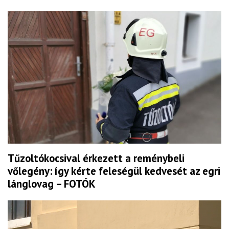
Tűzoltókocsival érkezett a reménybeli
vőlegény: így kérte feleségül kedvesét az egri
lánglovag – FOTÓK