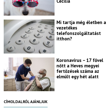
Cecília
Mi tartja még életben a
vezetékes
telefonszolgáltatást
itthon?
Koronavírus – 17 fővel
nőtt a Heves megyei
fertőzések száma az
elmúlt egy hét alatt
CÍMOLDALRÓL AJÁNLJUK