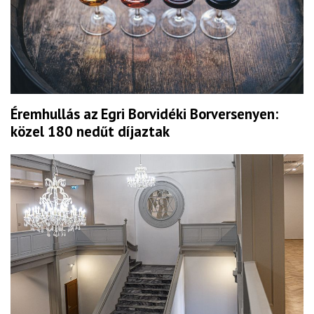
Éremhullás az Egri Borvidéki Borversenyen:
közel 180 nedűt díjaztak