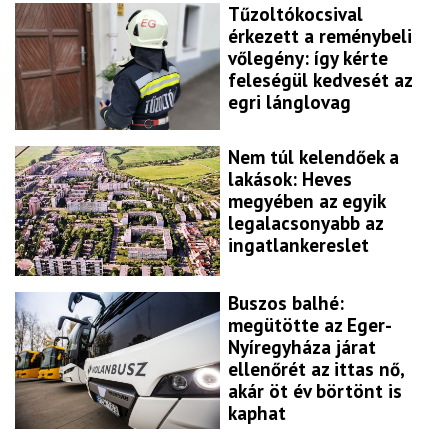
Tűzoltókocsival
érkezett a reménybeli
vőlegény: így kérte
feleségül kedvesét az
egri lánglovag
Nem túl kelendőek a
lakások: Heves
megyében az egyik
legalacsonyabb az
ingatlankereslet
Buszos balhé:
megütötte az Eger-
Nyíregyháza járat
ellenőrét az ittas nő,
akár öt év börtönt is
kaphat