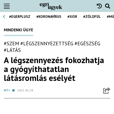
#EGERPLUSZ
#KORONAVÍRUS
#SIOR
#ZÖLDFÜL
#MÚ
MINDENKI ÜGYE
#SZEM
#LÉGSZENNYEZETTSÉG
#EGÉSZSÉG
#LÁTÁS
A légszennyezés fokozhatja
a gyógyíthatatlan
látásromlás esélyét
MTI
2021.01.28.