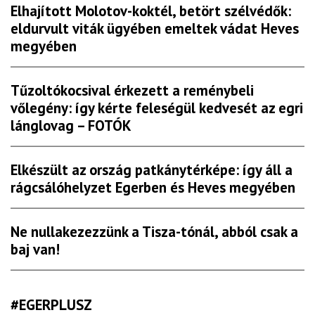
Elhajított Molotov-koktél, betört szélvédők:
eldurvult viták ügyében emeltek vádat Heves
megyében
Tűzoltókocsival érkezett a reménybeli
vőlegény: így kérte feleségül kedvesét az egri
lánglovag – FOTÓK
Elkészült az ország patkánytérképe: így áll a
rágcsálóhelyzet Egerben és Heves megyében
Ne nullakezezzünk a Tisza-tónál, abból csak a
baj van!
#EGERPLUSZ