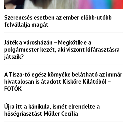
Szerencsés esetben az ember előbb-utóbb
felvállalja magát
Játék a városházán – Megkötik-e a
polgármester kezét, aki viszont kifárasztásra
játszik?
A Tisza-tó egész környéke belátható az immár
hivatalosan is átadott Kisköre Kilátóból –
FOTÓK
Újra itt a kánikula, ismét elrendelte a
hőségriasztást Müller Cecília