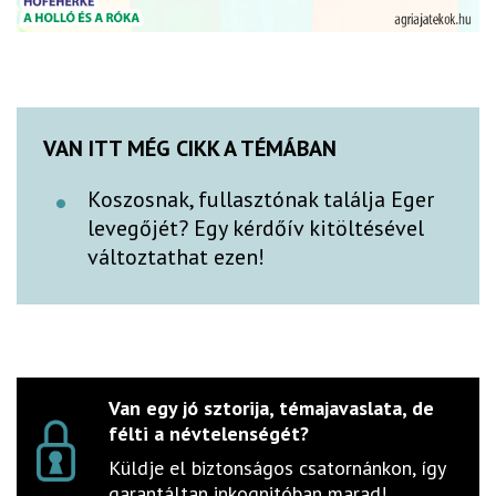
VAN ITT MÉG CIKK A TÉMÁBAN
Koszosnak, fullasztónak találja Eger
levegőjét? Egy kérdőív kitöltésével
változtathat ezen!
Van egy jó sztorija, témajavaslata, de
félti a névtelenségét?
Küldje el biztonságos csatornánkon, így
garantáltan inkognitóban marad!