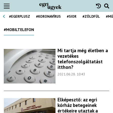
#EGERPLUSZ
#KORONAVÍRUS
#SIOR
#ZÖLDFÜL
#MÚ
#MOBILTELEFON
Mi tartja még életben a
vezetékes
telefonszolgáltatást
itthon?
2021.06.28. 10:43
Elképesztő: az egri
kórház betegeinek
értékeire utaztak a