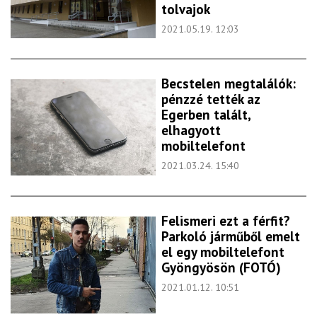
tolvajok
2021.05.19. 12:03
Becstelen megtalálók:
pénzzé tették az
Egerben talált,
elhagyott
mobiltelefont
2021.03.24. 15:40
Felismeri ezt a férfit?
Parkoló járműből emelt
el egy mobiltelefont
Gyöngyösön (FOTÓ)
2021.01.12. 10:51