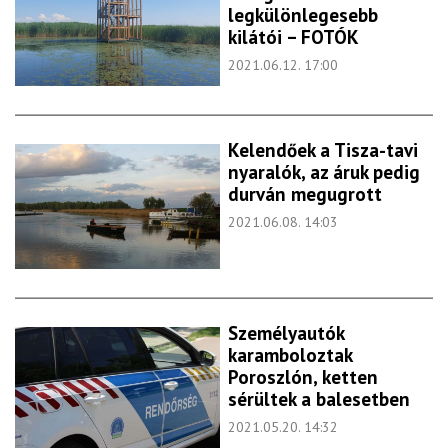
legkülönlegesebb
kilátói – FOTÓK
2021.06.12. 17:00
Kelendőek a Tisza-tavi
nyaralók, az áruk pedig
durván megugrott
2021.06.08. 14:03
Személyautók
karamboloztak
Poroszlón, ketten
sérültek a balesetben
2021.05.20. 14:32