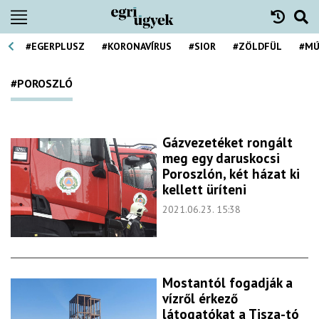
#EGERPLUSZ
#KORONAVÍRUS
#SIOR
#ZÖLDFÜL
#MÚ
#POROSZLÓ
Gázvezetéket rongált
meg egy daruskocsi
Poroszlón, két házat ki
kellett üríteni
2021.06.23. 15:38
Mostantól fogadják a
vízről érkező
látogatókat a Tisza-tó