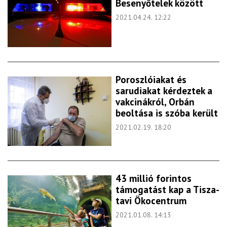
Besenyőtelek között
2021.04.24. 12:22
Poroszlóiakat és
sarudiakat kérdeztek a
vakcinákról, Orbán
beoltása is szóba került
2021.02.19. 18:20
43 millió forintos
támogatást kap a Tisza-
tavi Ökocentrum
2021.01.08. 14:13