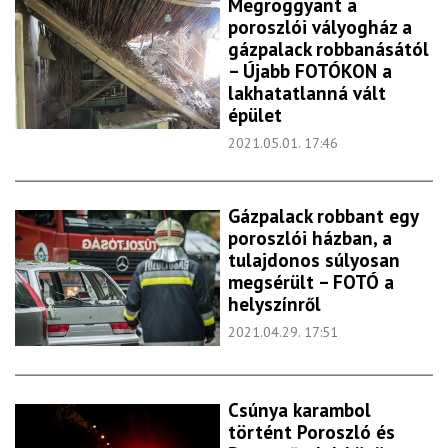
Megroggyant a
poroszlói vályogház a
gázpalack robbanásától
– Újabb FOTÓKON a
lakhatatlanná vált
épület
2021.05.01. 17:46
Gázpalack robbant egy
poroszlói házban, a
tulajdonos súlyosan
megsérült – FOTÓ a
helyszínről
2021.04.29. 17:51
Csúnya karambol
történt Poroszló és