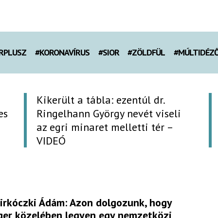
RPLUSZ
#KORONAVÍRUS
#SIOR
#ZÖLDFÜL
#MÚLTIDÉZ
Kikerült a tábla: ezentúl dr.
es
Ringelhann György nevét viseli
az egri minaret melletti tér –
VIDEÓ
irkóczki Ádám: Azon dolgozunk, hogy
ger közelében legyen egy nemzetközi