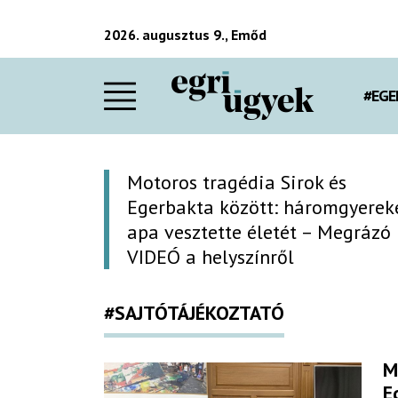
2026. augusztus 9., Emőd
#EGE
Motoros tragédia Sirok és
Egerbakta között: háromgyerek
apa vesztette életét – Megrázó
VIDEÓ a helyszínről
#SAJTÓTÁJÉKOZTATÓ
M
E