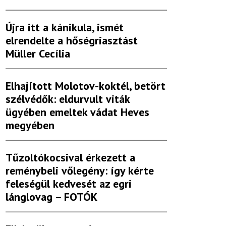
Újra itt a kánikula, ismét
elrendelte a hőségriasztást
Müller Cecília
Elhajított Molotov-koktél, betört
szélvédők: eldurvult viták
ügyében emeltek vádat Heves
megyében
Tűzoltókocsival érkezett a
reménybeli vőlegény: így kérte
feleségül kedvesét az egri
lánglovag – FOTÓK