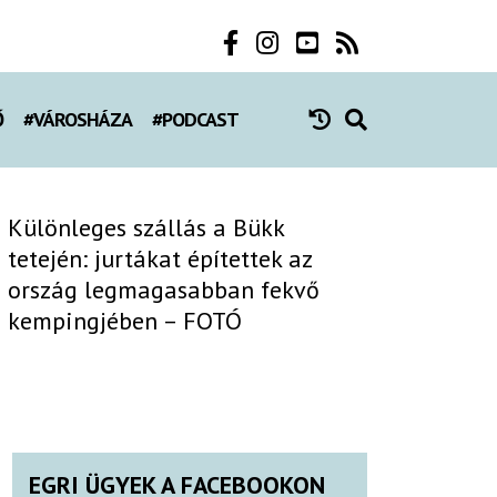
Ő
#VÁROSHÁZA
#PODCAST
Különleges szállás a Bükk
tetején: jurtákat építettek az
ország legmagasabban fekvő
kempingjében – FOTÓ
EGRI ÜGYEK A FACEBOOKON