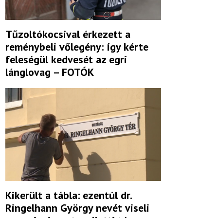
Tűzoltókocsival érkezett a
reménybeli vőlegény: így kérte
feleségül kedvesét az egri
lánglovag – FOTÓK
Kikerült a tábla: ezentúl dr.
Ringelhann György nevét viseli