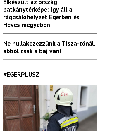
Elkészült az ország
patkánytérképe: így áll a
rágcsálóhelyzet Egerben és
Heves megyében
Ne nullakezezzünk a Tisza-tónál,
abból csak a baj van!
#EGERPLUSZ