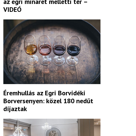
az egri minaret melletti tér –
VIDEÓ
Éremhullás az Egri Borvidéki
Borversenyen: közel 180 nedűt
díjaztak