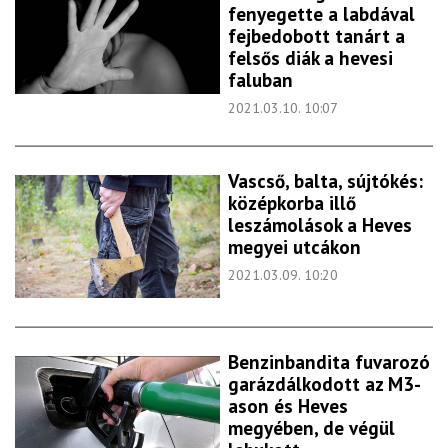
fenyegette a labdával
fejbedobott tanárt a
felsős diák a hevesi
faluban
2021.03.10. 10:07
Vascső, balta, sújtókés:
középkorba illő
leszámolások a Heves
megyei utcákon
2021.03.09. 10:20
Benzinbandita fuvarozó
garázdálkodott az M3-
ason és Heves
megyében, de végül