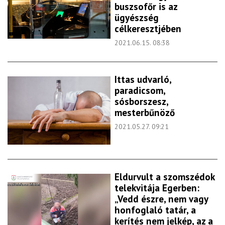
buszsofőr is az
ügyészség
célkeresztjében
2021.06.15. 08:38
Ittas udvarló,
paradicsom,
sósborszesz,
mesterbűnöző
2021.05.27. 09:21
Eldurvult a szomszédok
telekvitája Egerben:
„Vedd észre, nem vagy
honfoglaló tatár, a
kerítés nem jelkép, az a