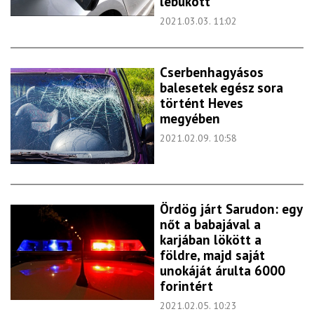
lebukott
2021.03.03. 11:02
Cserbenhagyásos
balesetek egész sora
történt Heves
megyében
2021.02.09. 10:58
Ördög járt Sarudon: egy
nőt a babajával a
karjában lökött a
földre, majd saját
unokáját árulta 6000
forintért
2021.02.05. 10:23