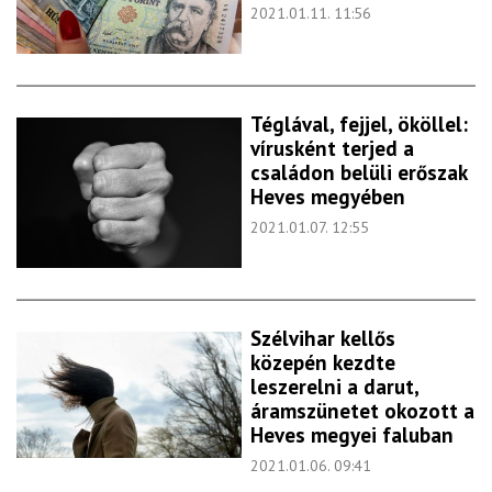
2021.01.11. 11:56
Téglával, fejjel, ököllel:
vírusként terjed a
családon belüli erőszak
Heves megyében
2021.01.07. 12:55
Szélvihar kellős
közepén kezdte
leszerelni a darut,
áramszünetet okozott a
Heves megyei faluban
2021.01.06. 09:41