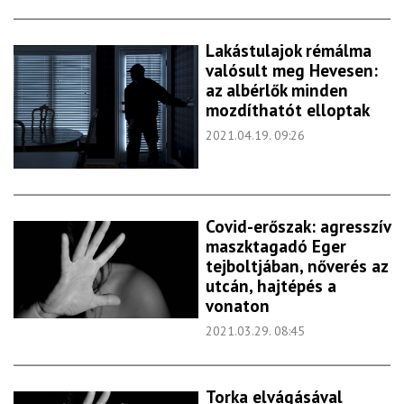
Lakástulajok rémálma
valósult meg Hevesen:
az albérlők minden
mozdíthatót elloptak
2021.04.19. 09:26
Covid-erőszak: agresszív
maszktagadó Eger
tejboltjában, nőverés az
utcán, hajtépés a
vonaton
2021.03.29. 08:45
Torka elvágásával