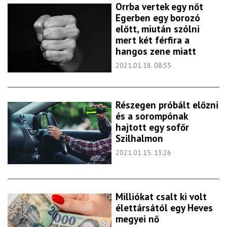
Orrba vertek egy nőt
Egerben egy borozó
előtt, miután szólni
mert két férfira a
hangos zene miatt
2021.01.18. 08:55
Részegen próbált előzni
és a sorompónak
hajtott egy sofőr
Szilhalmon
2021.01.15. 13:26
Milliókat csalt ki volt
élettársától egy Heves
megyei nő