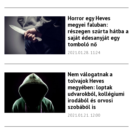
Horror egy Heves
megyei faluban:
részegen szúrta hátba a
saját édesanyját egy
tomboló nő
2021.01.28. 11:24
Nem válogatnak a
tolvajok Heves
megyében: loptak
udvarokból, kollégiumi
irodából és orvosi
szobából is
2021.01.21. 12:00