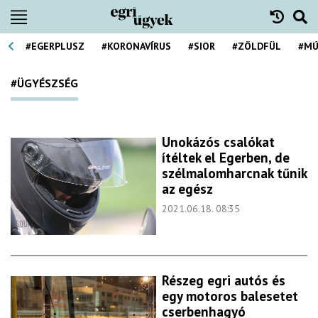
#EGERPLUSZ
#KORONAVÍRUS
#SIOR
#ZÖLDFÜL
#MÚ
#ÜGYÉSZSÉG
Unokázós csalókat
ítéltek el Egerben, de
szélmalomharcnak tűnik
az egész
2021.06.18. 08:35
Részeg egri autós és
egy motoros balesetet
cserbenhagyó