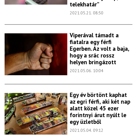
telekhatár”
2021.05.21. 08:50
Viperával támadt a
fiatalra egy férfi
Egerben. Az volt a baja,
hogy a srác rossz
helyen bringázott
2021.05.06. 10:04
Egy év börtönt kaphat
az egri férfi, aki két nap
alatt közel 45 ezer
forintnyi árut nyúlt le
egy üzletből
2021.05.04. 09:12