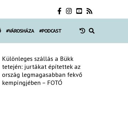
Ő
#VÁROSHÁZA
#PODCAST
Különleges szállás a Bükk
tetején: jurtákat építettek az
ország legmagasabban fekvő
kempingjében – FOTÓ