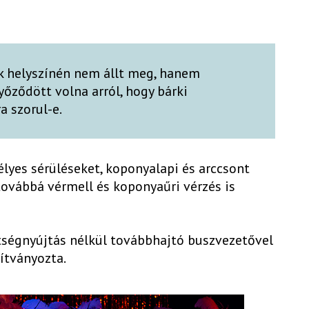
k helyszínén nem állt meg, hanem
yőződött volna arról, hogy bárki
a szorul-e.
élyes sérüléseket, koponyalapi és arccsont
továbbá vérmell és koponyaűri vérzés is
tségnyújtás nélkül továbbhajtó buszvezetővel
ítványozta.