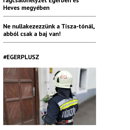
rágcsálóhelyzet Egerben és
Heves megyében
Ne nullakezezzünk a Tisza-tónál,
abból csak a baj van!
#EGERPLUSZ