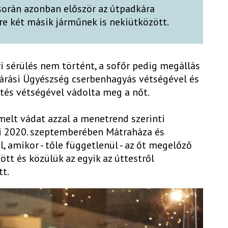
során azonban először az útpadkára
tre két másik járműnek is nekiütközött.
i sérülés nem történt, a sofőr pedig megállás
i Járási Ügyészség cserbenhagyás vétségével és
tés vétségével vádolta meg a nőt.
melt vádat azzal a menetrend szerinti
ki 2020. szeptemberében Mátraháza és
, amikor - tőle függetlenül - az őt megelőző
tt és közülük az egyik az úttestről
tt.