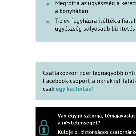
Megrótta az ügyészség a kerec
a konyhában
Tíz év fegyházra ítélték a fiat
ügyészség súlyosabb büntetés
Csatlakozzon Eger legnagyobb onli
Facebook-csoportjainknak is! Talá
csak
egy kattintás!
Van egy jó sztorija, témajavaslat
a névtelenségét?
Küldje el biztonságos csatornánko