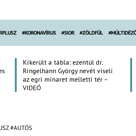
RPLUSZ
#KORONAVÍRUS
#SIOR
#ZÖLDFÜL
#MÚLTIDÉZ
Kikerült a tábla: ezentúl dr.
es
Ringelhann György nevét viseli
az egri minaret melletti tér –
VIDEÓ
USZ
#AUTÓS