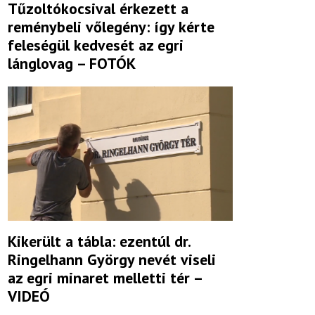
Tűzoltókocsival érkezett a
reménybeli vőlegény: így kérte
feleségül kedvesét az egri
lánglovag – FOTÓK
Kikerült a tábla: ezentúl dr.
Ringelhann György nevét viseli
az egri minaret melletti tér –
VIDEÓ