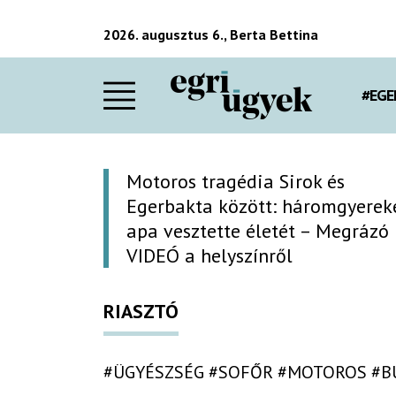
2026. augusztus 6., Berta Bettina
#EGE
Motoros tragédia Sirok és
Egerbakta között: háromgyerek
apa vesztette életét – Megrázó
VIDEÓ a helyszínről
RIASZTÓ
#ÜGYÉSZSÉG
#SOFŐR
#MOTOROS
#B