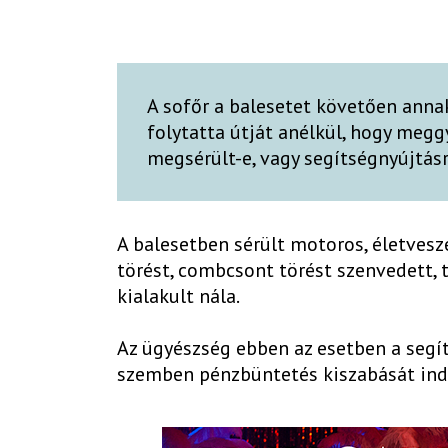
A sofőr a balesetet követően anna
folytatta útját anélkül, hogy megg
megsérült-e, vagy segítségnyújtásr
A balesetben sérült motoros, életvesz
törést, combcsont törést szenvedett, 
kialakult nála.
Az ügyészség ebben az esetben a segí
szemben pénzbüntetés kiszabását ind