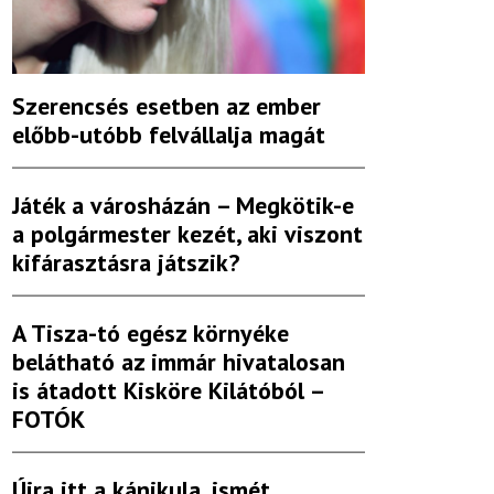
Szerencsés esetben az ember
előbb-utóbb felvállalja magát
Játék a városházán – Megkötik-e
a polgármester kezét, aki viszont
kifárasztásra játszik?
A Tisza-tó egész környéke
belátható az immár hivatalosan
is átadott Kisköre Kilátóból –
FOTÓK
Újra itt a kánikula, ismét