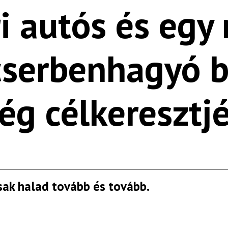
i autós és egy
cserbenhagyó b
ég célkeresztj
sak halad tovább és tovább.