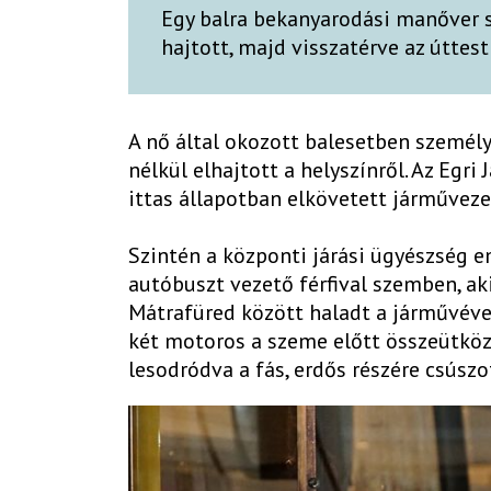
Egy balra bekanyarodási manőver 
hajtott, majd visszatérve az úttes
A nő által okozott balesetben személy
nélkül elhajtott a helyszínről. Az Egr
ittas állapotban elkövetett járműveze
Szintén a központi járási ügyészség e
autóbuszt vezető férfival szemben, a
Mátrafüred között haladt a járművével
két motoros a szeme előtt összeütközö
lesodródva a fás, erdős részére csúszo