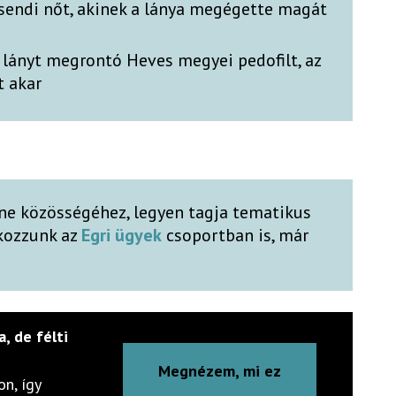
sendi nőt, akinek a lánya megégette magát
al lányt megrontó Heves megyei pedofilt, az
t akar
ne közösségéhez, legyen tagja tematikus
lkozzunk az
Egri ügyek
csoportban is, már
a, de félti
Megnézem, mi ez
n, így