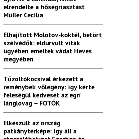
elrendelte a hőségriasztást
Müller Cecília
Elhajított Molotov-koktél, betört
szélvédők: eldurvult viták
ügyében emeltek vádat Heves
megyében
Tűzoltókocsival érkezett a
reménybeli vőlegény: így kérte
feleségül kedvesét az egri
lánglovag – FOTÓK
Elkészült az ország
patkánytérképe: így áll a