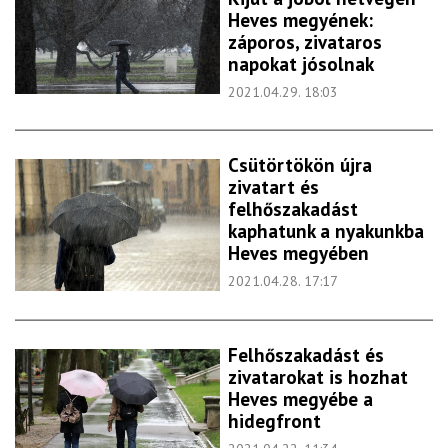
Heves megyének:
záporos, zivataros
napokat jósolnak
2021.04.29. 18:03
Csütörtökön újra
zivatart és
felhőszakadást
kaphatunk a nyakunkba
Heves megyében
2021.04.28. 17:17
Felhőszakadást és
zivatarokat is hozhat
Heves megyébe a
hidegfront