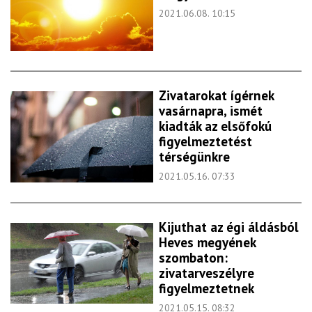
2021.06.08. 10:15
Zivatarokat ígérnek
vasárnapra, ismét
kiadták az elsőfokú
figyelmeztetést
térségünkre
2021.05.16. 07:33
Kijuthat az égi áldásból
Heves megyének
szombaton:
zivatarveszélyre
figyelmeztetnek
2021.05.15. 08:32