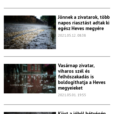
Jönnek a zivatarok, több
napos riasztást adtak ki
egész Heves megyére
2021.05.12. 08:38
Vasárnap zivatar,
viharos szél és
felhőszakadás is
boldogíthatja a Heves
megyeieket
2021.05.01. 19:55
Kijut a jóból hétvégén