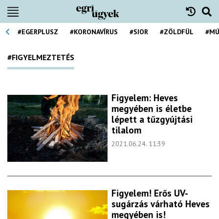
#EGERPLUSZ
#KORONAVÍRUS
#SIOR
#ZÖLDFÜL
#MÚ
#FIGYELMEZTETÉS
Figyelem: Heves
megyében is életbe
lépett a tűzgyújtási
tilalom
2021.06.24. 11:39
Figyelem! Erős UV-
sugárzás várható Heves
megyében is!