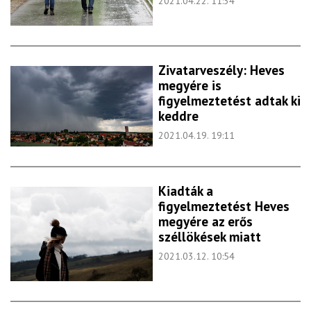
2021.04.22. 11:34
Zivatarveszély: Heves
megyére is
figyelmeztetést adtak ki
keddre
2021.04.19. 19:11
Kiadták a
figyelmeztetést Heves
megyére az erős
széllökések miatt
2021.03.12. 10:54