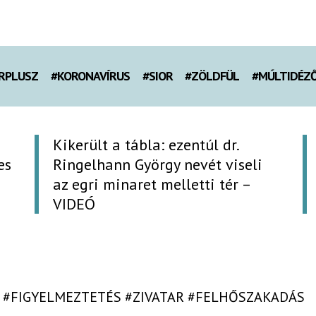
RPLUSZ
#KORONAVÍRUS
#SIOR
#ZÖLDFÜL
#MÚLTIDÉZ
Kikerült a tábla: ezentúl dr.
es
Ringelhann György nevét viseli
az egri minaret melletti tér –
VIDEÓ
#FIGYELMEZTETÉS
#ZIVATAR
#FELHŐSZAKADÁS