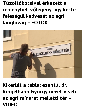
Tűzoltókocsival érkezett a
reménybeli vőlegény: így kérte
feleségül kedvesét az egri
lánglovag – FOTÓK
Kikerült a tábla: ezentúl dr.
Ringelhann György nevét viseli
az egri minaret melletti tér –
VIDEÓ