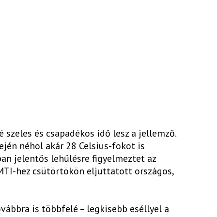
é szeles és csapadékos idő lesz a jellemző.
ején néhol akár 28 Celsius-fokot is
n jelentős lehűlésre figyelmeztet az
MTI-hez csütörtökön eljuttatott országos,
vábbra is többfelé – legkisebb eséllyel a