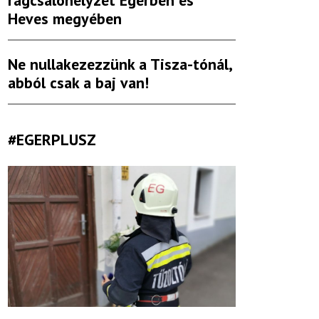
rágcsálóhelyzet Egerben és
Heves megyében
Ne nullakezezzünk a Tisza-tónál,
abból csak a baj van!
#EGERPLUSZ