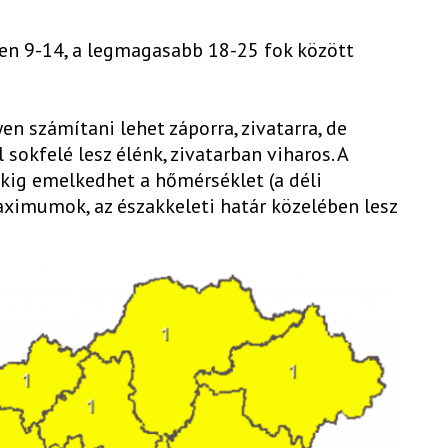
en 9-14, a legmagasabb 18-25 fok között
yen számítani lehet záporra, zivatarra, de
 sokfelé lesz élénk, zivatarban viharos. A
okig emelkedhet a hőmérséklet (a déli
ximumok, az északkeleti határ közelében lesz