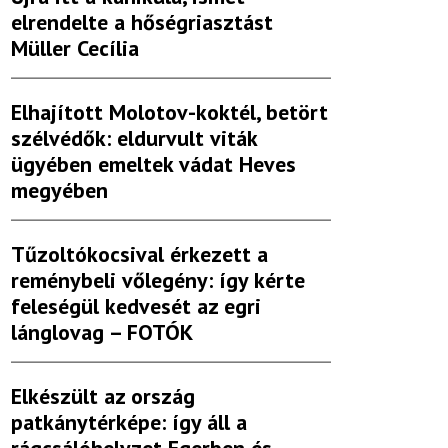
elrendelte a hőségriasztást
Müller Cecília
Elhajított Molotov-koktél, betört
szélvédők: eldurvult viták
ügyében emeltek vádat Heves
megyében
Tűzoltókocsival érkezett a
reménybeli vőlegény: így kérte
feleségül kedvesét az egri
lánglovag – FOTÓK
Elkészült az ország
patkánytérképe: így áll a