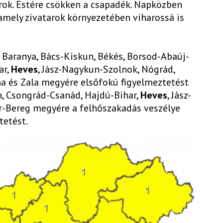
arok. Estére csökken a csapadék. Napközben
, amely zivatarok környezetében viharossá is
, Baranya, Bács-Kiskun, Békés, Borsod-Abaúj-
ar,
Heves
, Jász-Nagykun-Szolnok, Nógrád,
a és Zala megyére elsőfokú figyelmeztetést
n, Csongrád-Csanád, Hajdú-Bihar,
Heves
, Jász-
-Bereg megyére a felhőszakadás veszélye
tetést.