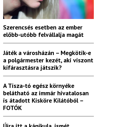
Szerencsés esetben az ember
előbb-utóbb felvállalja magát
Játék a városházán – Megkötik-e
a polgármester kezét, aki viszont
kifárasztásra játszik?
A Tisza-tó egész környéke
belátható az immár hivatalosan
is átadott Kisköre Kilátóból –
FOTÓK
Újra itt a kánikula, ismét