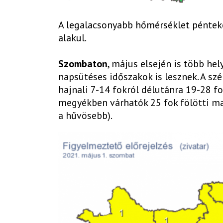
A legalacsonyabb hőmérséklet péntek
alakul.
Szombaton
, május elsején is több hel
napsütéses időszakok is lesznek. A szél
hajnali 7-14 fokról délutánra 19-28 f
megyékben várhatók 25 fok fölötti ma
a hűvösebb).