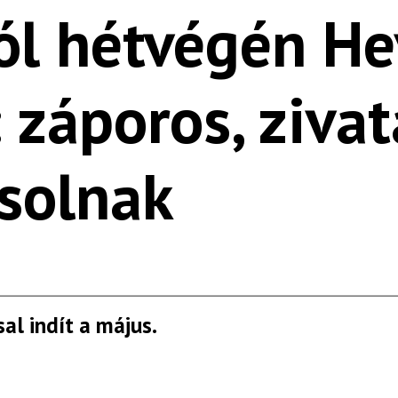
ból hétvégén H
záporos, zivat
solnak
al indít a május.