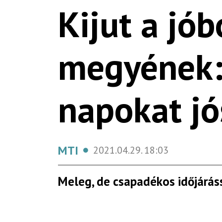
Kijut a jó
megyének: 
napokat jó
MTI
2021.04.29.
18:03
Meleg, de csapadékos időjáráss