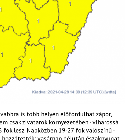
ovábbra is több helyen előfordulhat zápor,
 nem csak zivatarok környezetében - viharossá
 fok lesz. Napközben 19-27 fok valószínű -
n hozzátették: vasárnap délután északnyugat