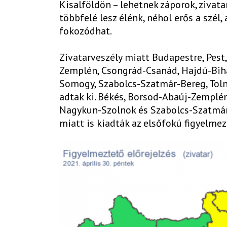
Kisalföldön – lehetnek záporok, zivat
többfelé lesz élénk, néhol erős a szél
fokozódhat.
Zivatarveszély miatt Budapestre, Pest
Zemplén, Csongrád-Csanád, Hajdú-Bih
Somogy, Szabolcs-Szatmár-Bereg, Toln
adtak ki. Békés, Borsod-Abaúj-Zemplé
Nagykun-Szolnok és Szabolcs-Szatmár
miatt is kiadták az elsőfokú figyelmez