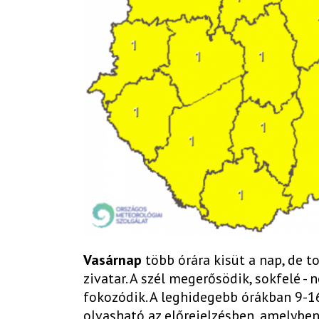
Vasárnap
több órára kisüt a nap, de t
zivatar. A szél megerősödik, sokfelé -
fokozódik. A leghidegebb órákban 9-16
olvasható az előrejelzésben, amelybe