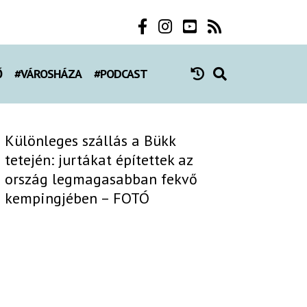
Ő
#VÁROSHÁZA
#PODCAST
Különleges szállás a Bükk
tetején: jurtákat építettek az
ország legmagasabban fekvő
kempingjében – FOTÓ