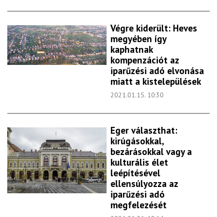
Végre kiderült: Heves
megyében így
kaphatnak
kompenzációt az
iparűzési adó elvonása
miatt a kistelepülések
2021.01.15. 10:30
Eger választhat:
kirúgásokkal,
bezárásokkal vagy a
kulturális élet
leépítésével
ellensúlyozza az
iparűzési adó
megfelezését