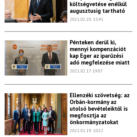
költségvetése enélkül
augusztusig tartható
2021.02.20. 15:41
Pénteken derül ki,
mennyi kompenzációt
kap Eger az iparűzési
adó megfelezése miatt
2021.02.17. 19:07
Ellenzéki szövetség: az
Orbán-kormány az
utolsó bevételeiktől is
megfosztja az
önkormányzatokat
2021.01.19. 10:22