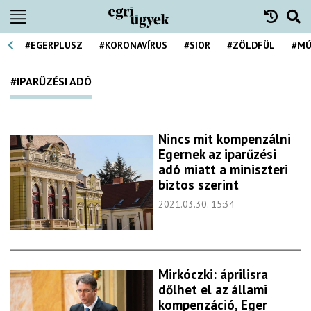
#EGERPLUSZ
#KORONAVÍRUS
#SIOR
#ZÖLDFÜL
#MÚ
#IPARŰZÉSI ADÓ
Nincs mit kompenzálni
Egernek az iparűzési
adó miatt a miniszteri
biztos szerint
2021.03.30. 15:34
Mirkóczki: áprilisra
dőlhet el az állami
kompenzáció, Eger