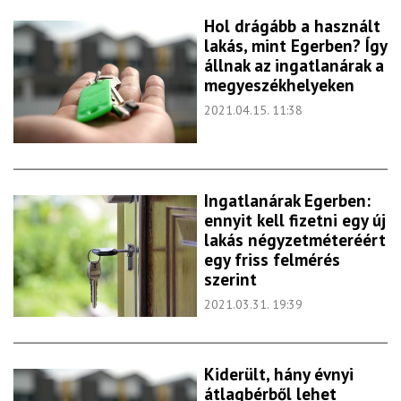
Hol drágább a használt
lakás, mint Egerben? Így
állnak az ingatlanárak a
megyeszékhelyeken
2021.04.15. 11:38
Ingatlanárak Egerben:
ennyit kell fizetni egy új
lakás négyzetméteréért
egy friss felmérés
szerint
2021.03.31. 19:39
Kiderült, hány évnyi
átlagbérből lehet