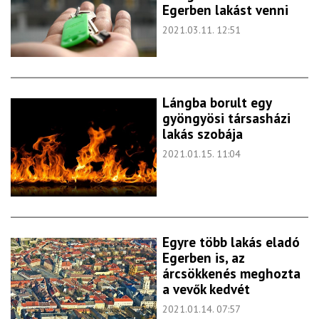
Egerben lakást venni
2021.03.11. 12:51
Lángba borult egy
gyöngyösi társasházi
lakás szobája
2021.01.15. 11:04
Egyre több lakás eladó
Egerben is, az
árcsökkenés meghozta
a vevők kedvét
2021.01.14. 07:57