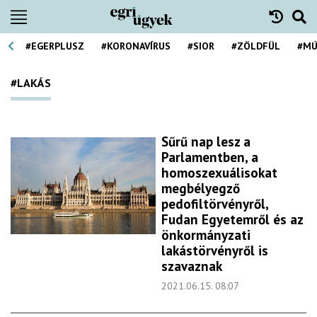
#EGERPLUSZ
#KORONAVÍRUS
#SIOR
#ZÖLDFÜL
#MÚ
#LAKÁS
Sűrű nap lesz a
Parlamentben, a
homoszexuálisokat
megbélyegző
pedofiltörvényről,
Fudan Egyetemről és az
önkormányzati
lakástörvényről is
szavaznak
2021.06.15. 08:07