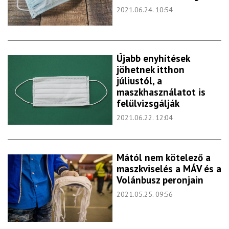
2021.06.24. 10:54
Újabb enyhítések
jöhetnek itthon
júliustól, a
maszkhasználatot is
felülvizsgálják
2021.06.22. 12:04
Mától nem kötelező a
maszkviselés a MÁV és a
Volánbusz peronjain
2021.05.25. 09:56