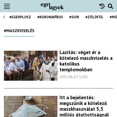
#EGERPLUSZ
#KORONAVÍRUS
#SIOR
#ZÖLDFÜL
#MÚ
#MASZKVISELÉS
Lazítás: véget ér a
kötelező maszkviselés a
katolikus
templomokban
2021.06.27. 11:03
Itt a bejelentés:
megszűnik a kötelező
maszkhasználat 5,5
milliós átoltottságnál