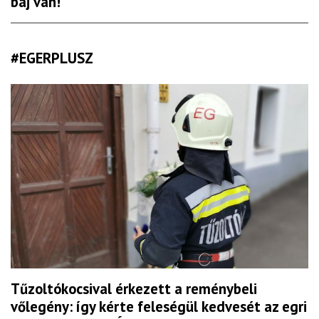
baj van!
#EGERPLUSZ
Tűzoltókocsival érkezett a reménybeli
vőlegény: így kérte feleségül kedvesét az egri