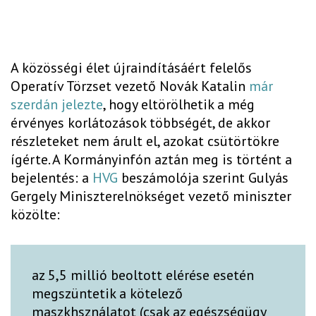
A közösségi élet újraindításáért felelős
Operatív Törzset vezető Novák Katalin
már
szerdán jelezte
, hogy eltörölhetik a még
érvényes korlátozások többségét, de akkor
részleteket nem árult el, azokat csütörtökre
ígérte. A Kormányinfón aztán meg is történt a
bejelentés: a
HVG
beszámolója szerint Gulyás
Gergely Miniszterelnökséget vezető miniszter
közölte:
az 5,5 millió beoltott elérése esetén
megszüntetik a kötelező
maszkhsználatot (csak az egészségügy