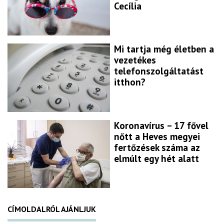
Cecília
Mi tartja még életben a
vezetékes
telefonszolgáltatást
itthon?
Koronavírus – 17 fővel
nőtt a Heves megyei
fertőzések száma az
elmúlt egy hét alatt
CÍMOLDALRÓL AJÁNLJUK