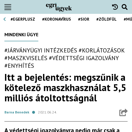
#EGERPLUSZ
#KORONAVÍRUS
#SIOR
#ZÖLDFÜL
#MÚ
MINDENKI ÜGYE
#JÁRVÁNYÜGYI INTÉZKEDÉS
#KORLÁTOZÁSOK
#MASZKVISELÉS
#VÉDETTSÉGI IGAZOLVÁNY
#ENYHÍTÉS
Itt a bejelentés: megszűnik a
kötelező maszkhasználat 5,5
milliós átoltottságnál
Barna Benedek
2021.06.24.
A védettségi igazolványra pedig már csak a