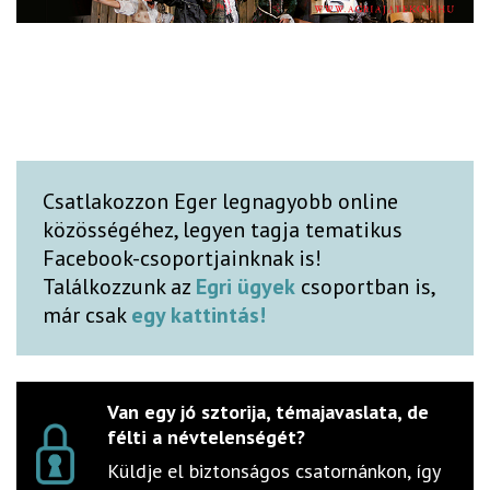
Csatlakozzon Eger legnagyobb online
közösségéhez, legyen tagja tematikus
Facebook-csoportjainknak is!
Találkozzunk az
Egri ügyek
csoportban is,
már csak
egy kattintás!
Van egy jó sztorija, témajavaslata, de
félti a névtelenségét?
Küldje el biztonságos csatornánkon, így