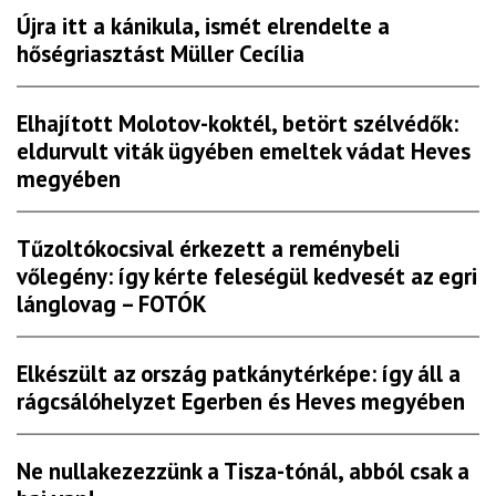
Újra itt a kánikula, ismét elrendelte a
hőségriasztást Müller Cecília
Elhajított Molotov-koktél, betört szélvédők:
eldurvult viták ügyében emeltek vádat Heves
megyében
Tűzoltókocsival érkezett a reménybeli
vőlegény: így kérte feleségül kedvesét az egri
lánglovag – FOTÓK
Elkészült az ország patkánytérképe: így áll a
rágcsálóhelyzet Egerben és Heves megyében
Ne nullakezezzünk a Tisza-tónál, abból csak a