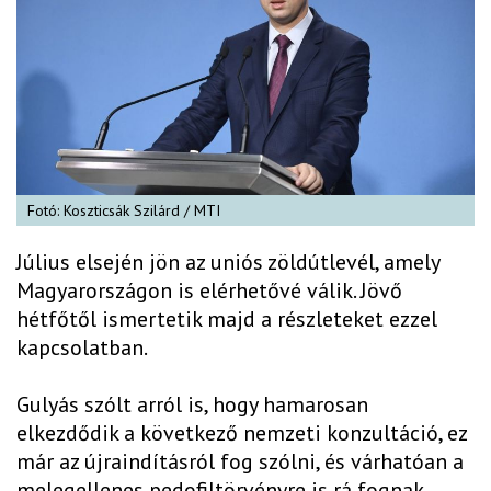
Fotó: Koszticsák Szilárd / MTI
Július elsején jön az uniós zöldútlevél, amely
Magyarországon is elérhetővé válik. Jövő
hétfőtől ismertetik majd a részleteket ezzel
kapcsolatban.
Gulyás szólt arról is, hogy hamarosan
elkezdődik a következő nemzeti konzultáció, ez
már az újraindításról fog szólni, és várhatóan a
melegellenes pedofiltörvényre is rá fognak