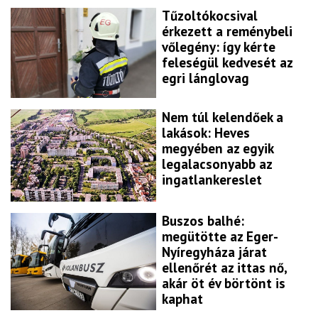
Tűzoltókocsival
érkezett a reménybeli
vőlegény: így kérte
feleségül kedvesét az
egri lánglovag
Nem túl kelendőek a
lakások: Heves
megyében az egyik
legalacsonyabb az
ingatlankereslet
Buszos balhé:
megütötte az Eger-
Nyíregyháza járat
ellenőrét az ittas nő,
akár öt év börtönt is
kaphat