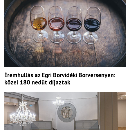
Éremhullás az Egri Borvidéki Borversenyen:
közel 180 nedűt díjaztak