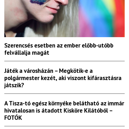
Szerencsés esetben az ember előbb-utóbb
felvállalja magát
Játék a városházán – Megkötik-e a
polgármester kezét, aki viszont kifárasztásra
játszik?
A Tisza-tó egész környéke belátható az immár
hivatalosan is átadott Kisköre Kilátóból –
FOTÓK