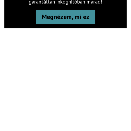
garantáltan inkognitóban marad!
Megnézem, mi ez