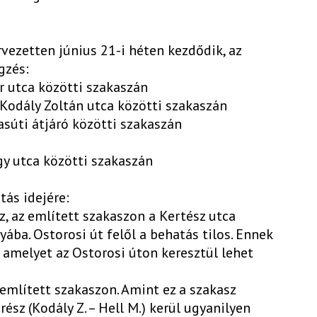
rvezetten június 21-i héten kezdődik, az
gzés:
r utca közötti szakaszán
 Kodály Zoltán utca közötti szakaszán
vasúti átjáró közötti szakaszán
gy utca közötti szakaszán
tás idejére:
sz, az említett szakaszon a Kertész utca
yába. Ostorosi út felől a behatás tilos. Ennek
t, amelyet az Ostorosi úton keresztül lehet
 említett szakaszon. Amint ez a szakasz
rész (Kodály Z. – Hell M.) kerül ugyanilyen