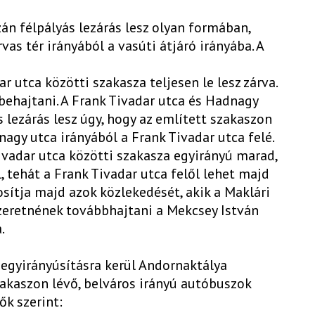
án félpályás lezárás lesz olyan formában,
vas tér irányából a vasúti átjáró irányába. A
ar utca közötti szakasza teljesen le lesz zárva.
behajtani. A Frank Tivadar utca és Hadnagy
 lezárás lesz úgy, hogy az említett szakaszon
nagy utca irányából a Frank Tivadar utca felé.
Tivadar utca közötti szakasza egyirányú marad,
 tehát a Frank Tivadar utca felől lehet majd
tosítja majd azok közlekedését, akik a Maklári
szeretnének továbbhajtani a Mekcsey István
.
 egyirányúsításra kerül Andornaktálya
zakaszon lévő, belváros irányú autóbuszok
ők szerint: