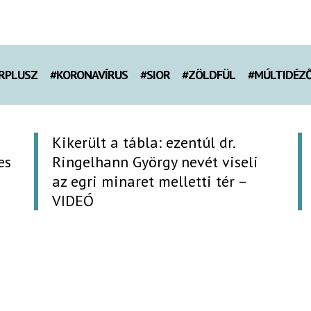
RPLUSZ
#KORONAVÍRUS
#SIOR
#ZÖLDFÜL
#MÚLTIDÉZ
Kikerült a tábla: ezentúl dr.
es
Ringelhann György nevét viseli
az egri minaret melletti tér –
VIDEÓ