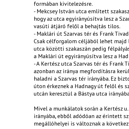
formában kivitelezésre.
- Mekcsey István utca említett szakasz
hogy az utca egyirányúsítva lesz a Szar
vasúti átjáró felől a behajtás tilos.
- Maklári út Szarvas tér és Frank Tivad
Csak célforgalom céljából lehet majd 
utca közötti szakaszán pedig félpályás
a Maklári út egyirányúsítva lesz a Had
- A Kertész utca Szarvas tér és Frank 
azonban az iránya megfordításra kerül,
haladni a Szarvas tér irányába. Ez biz
úton érkeznek a Hadnagy út felől és 
utcán keresztül a Bástya utca irányába
Mivel a munkálatok során a Kertész u.
irányába, ebből adódóan az érintett s
megállóhelyei is változnak a következ