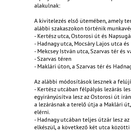
alakulnak:
A kivitelezés első ütemében, amely te
alábbi szakaszokon történik munkavé
- Kertész utca, Ostorosi út és Napsugá
- Hadnagy utca, Mocsáry Lajos utca és
- Mekcsey István utca, Szarvas tér és 
- Szarvas téren
- Maklári úton, a Szarvas tér és Hadna
Az alábbi módosítások lesznek a felújí
- Kertész utcában félpályás lezárás le
egyirányúsítva lesz az Ostorosi út irán
a lezárásnak a terelő útja a Maklári ú
elérni.
- Hadnagy utcában teljes útzár lesz az
elkészül, a következő két utca közötti 