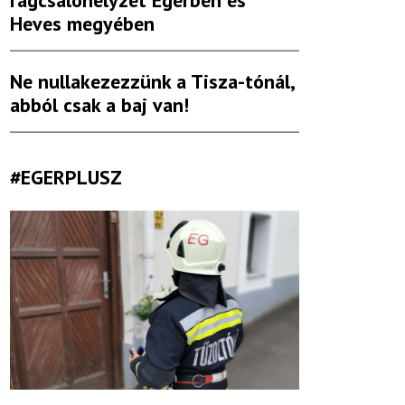
rágcsálóhelyzet Egerben és
Heves megyében
Ne nullakezezzünk a Tisza-tónál,
abból csak a baj van!
#EGERPLUSZ