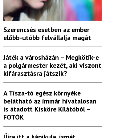
Szerencsés esetben az ember
előbb-utóbb felvállalja magát
Játék a városházán – Megkötik-e
a polgármester kezét, aki viszont
kifárasztásra játszik?
A Tisza-tó egész környéke
belátható az immár hivatalosan
is átadott Kisköre Kilátóból –
FOTÓK
Újra itt a kánikula, ismét