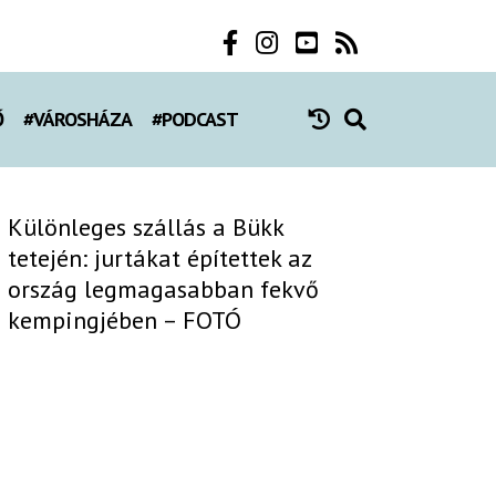
Ő
#VÁROSHÁZA
#PODCAST
Különleges szállás a Bükk
tetején: jurtákat építettek az
ország legmagasabban fekvő
kempingjében – FOTÓ