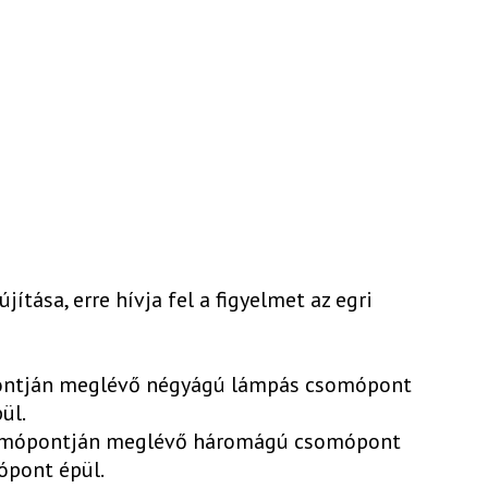
ítása, erre hívja fel a figyelmet az egri
pontján meglévő négyágú lámpás csomópont
ül.
 csomópontján meglévő háromágú csomópont
ópont épül.