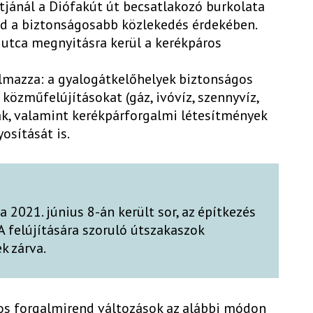
tjánál a Diófakút út becsatlakozó burkolata
ajd a biztonságosabb közlekedés érdekében.
 utca megnyitásra kerül a kerékpáros
talmazza: a gyalogátkelőhelyek biztonságos
 közműfelújításokat (gáz, ivóvíz, szennyvíz,
ák, valamint kerékpárforgalmi létesítmények
osítását is.
 2021. június 8-án került sor, az építkezés
A felújítására szoruló útszakaszok
k zárva.
os forgalmirend változások az alábbi módon