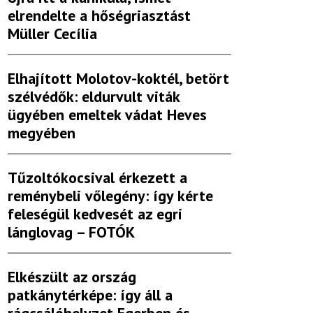
elrendelte a hőségriasztást
Müller Cecília
Elhajított Molotov-koktél, betört
szélvédők: eldurvult viták
ügyében emeltek vádat Heves
megyében
Tűzoltókocsival érkezett a
reménybeli vőlegény: így kérte
feleségül kedvesét az egri
lánglovag – FOTÓK
Elkészült az ország
patkánytérképe: így áll a