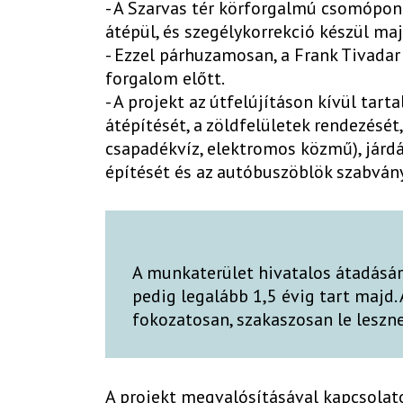
- A Szarvas tér körforgalmú csomópon
átépül, és szegélykorrekció készül m
- Ezzel párhuzamosan, a Frank Tivadar
forgalom előtt.
- A projekt az útfelújításon kívül tar
átépítését, a zöldfelületek rendezését,
csapadékvíz, elektromos közmű), járd
építését és az autóbuszöblök szabvány
A munkaterület hivatalos átadására
pedig legalább 1,5 évig tart majd. 
fokozatosan, szakaszosan le leszne
A projekt megvalósításával kapcsolat