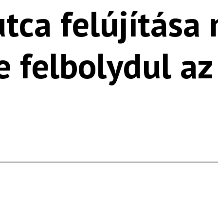
tca felújítása 
e felbolydul az