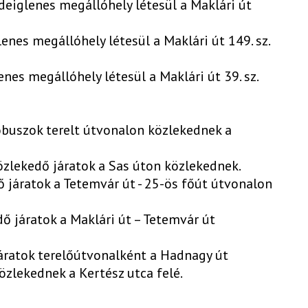
deiglenes megállóhely létesül a Maklári út
enes megállóhely létesül a Maklári út 149. sz.
enes megállóhely létesül a Maklári út 39. sz.
óbuszok terelt útvonalon közlekednek a
özlekedő járatok a Sas úton közlekednek.
ő járatok a Tetemvár út - 25-ös főút útvonalon
ő járatok a Maklári út – Tetemvár út
 járatok terelőútvonalként a Hadnagy út
özlekednek a Kertész utca felé.