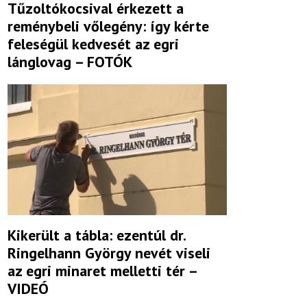
Tűzoltókocsival érkezett a
reménybeli vőlegény: így kérte
feleségül kedvesét az egri
lánglovag – FOTÓK
Kikerült a tábla: ezentúl dr.
Ringelhann György nevét viseli
az egri minaret melletti tér –
VIDEÓ