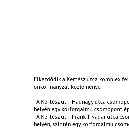
Elkezdődik a Kertész utca komplex felúj
önkormányzat közleménye.
- A Kertész út – Hadnagy utca csomó
helyén egy körforgalmú csomópont ép
- A Kertész út – Frank Tivadar utca
helyén, szintén egy körforgalmú csom