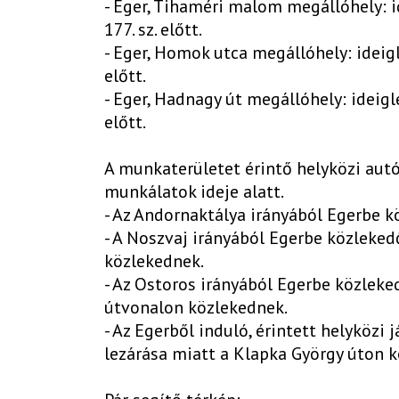
- Eger, Tihaméri malom megállóhely: i
177. sz. előtt.
- Eger, Homok utca megállóhely: ideigl
előtt.
- Eger, Hadnagy út megállóhely: ideigl
előtt.
A munkaterületet érintő helyközi aut
munkálatok ideje alatt.
- Az Andornaktálya irányából Egerbe k
- A Noszvaj irányából Egerbe közleked
közlekednek.
- Az Ostoros irányából Egerbe közleked
útvonalon közlekednek.
- Az Egerből induló, érintett helyközi
lezárása miatt a Klapka György úton k