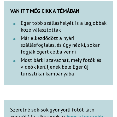
VAN ITT MÉG CIKK A TÉMÁBAN
Eger több szálláshelyét is a legjobbak
közé választották
Már elkezdődött a nyári
szállásfoglalás, és úgy néz ki, sokan
fogják Egert célba venni
Most bárki szavazhat, mely fotók és
videók kerüljenek bele Eger új
turisztikai kampányába
Szeretné sok-sok gyönyörű fotót látni
Egerről? Találkozzunk az
Eger a legszebb