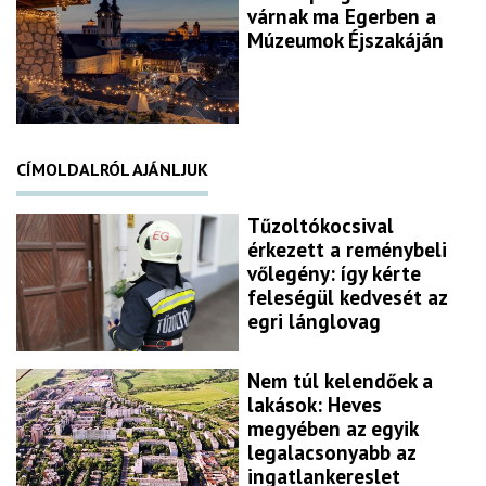
várnak ma Egerben a
Múzeumok Éjszakáján
CÍMOLDALRÓL AJÁNLJUK
Tűzoltókocsival
érkezett a reménybeli
vőlegény: így kérte
feleségül kedvesét az
egri lánglovag
Nem túl kelendőek a
lakások: Heves
megyében az egyik
legalacsonyabb az
ingatlankereslet