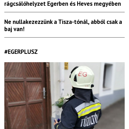
rágcsálóhelyzet Egerben és Heves megyében
Ne nullakezezzünk a Tisza-tónál, abból csak a
baj van!
#EGERPLUSZ