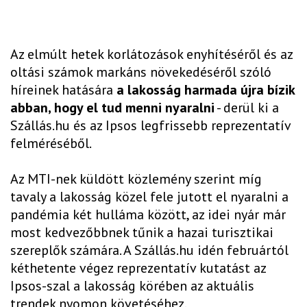
Az elmúlt hetek korlátozások enyhítéséről és az
oltási számok markáns növekedéséről szóló
híreinek hatására
a lakosság harmada újra bízik
abban, hogy el tud menni nyaralni
- derül ki a
Szállás.hu és az Ipsos legfrissebb reprezentatív
felméréséből.
Az MTI-nek küldött közlemény szerint míg
tavaly a lakosság közel fele jutott el nyaralni a
pandémia két hulláma között, az idei nyár már
most kedvezőbbnek tűnik a hazai turisztikai
szereplők számára. A Szállás.hu idén februártól
kéthetente végez reprezentatív kutatást az
Ipsos-szal a lakosság körében az aktuális
trendek nyomon követéséhez.