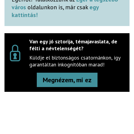
város
oldalunkon is, már csak
egy
kattintás!
Van egy jó sztorija, témajavaslata, de
félti a névtelenségét?
Küldje el biztonságos csatornánkon, így
garantáltan inkognitóban marad!
Megnézem, mi ez