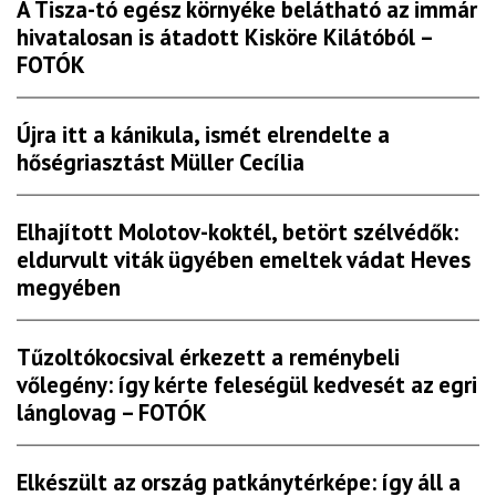
A Tisza-tó egész környéke belátható az immár
hivatalosan is átadott Kisköre Kilátóból –
FOTÓK
Újra itt a kánikula, ismét elrendelte a
hőségriasztást Müller Cecília
Elhajított Molotov-koktél, betört szélvédők:
eldurvult viták ügyében emeltek vádat Heves
megyében
Tűzoltókocsival érkezett a reménybeli
vőlegény: így kérte feleségül kedvesét az egri
lánglovag – FOTÓK
Elkészült az ország patkánytérképe: így áll a