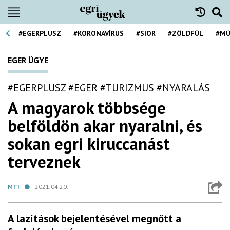
#EGERPLUSZ
#KORONAVÍRUS
#SIOR
#ZÖLDFÜL
#MÚ
EGER ÜGYE
#EGERPLUSZ
#EGER
#TURIZMUS
#NYARALÁS
A magyarok többsége
belföldön akar nyaralni, és
sokan egri kiruccanást
terveznek
MTI
2021.04.20.
A lazítások bejelentésével megnőtt a