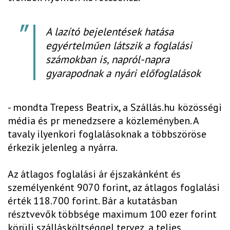
A lazító bejelentések hatása
egyértelműen látszik a foglalási
számokban is, napról-napra
gyarapodnak a nyári előfoglalások
- mondta Trepess Beatrix, a Szállás.hu közösségi
média és pr menedzsere a közleményben. A
tavaly ilyenkori foglalásoknak a többszöröse
érkezik jelenleg a nyárra.
Az átlagos foglalási ár éjszakánként és
személyenként 9070 forint, az átlagos foglalási
érték 118.700 forint. Bár a kutatásban
résztvevők többsége maximum 100 ezer forint
körüli szállásköltséggel tervez, a teljes