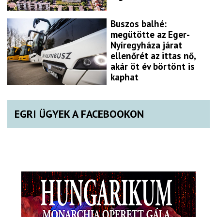
Buszos balhé:
megütötte az Eger-
Nyíregyháza járat
ellenőrét az ittas nő,
akár öt év börtönt is
kaphat
EGRI ÜGYEK A FACEBOOKON