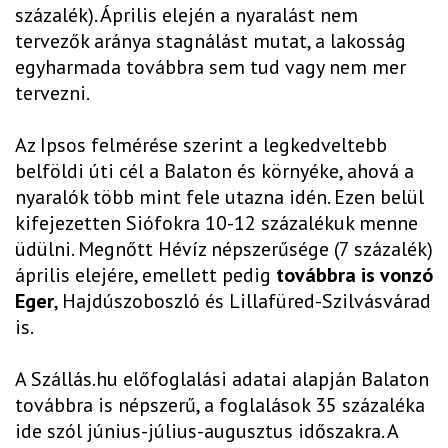
százalék). Április elején a nyaralást nem
tervezők aránya stagnálást mutat, a lakosság
egyharmada továbbra sem tud vagy nem mer
tervezni.
Az Ipsos felmérése szerint a legkedveltebb
belföldi úti cél a Balaton és környéke, ahová a
nyaralók több mint fele utazna idén. Ezen belül
kifejezetten Siófokra 10-12 százalékuk menne
üdülni. Megnőtt Hévíz népszerűsége (7 százalék)
április elejére, emellett pedig
továbbra is vonzó
Eger
, Hajdúszoboszló és Lillafüred-Szilvásvárad
is.
A Szállás.hu előfoglalási adatai alapján Balaton
továbbra is népszerű, a foglalások 35 százaléka
ide szól június-július-augusztus időszakra. A