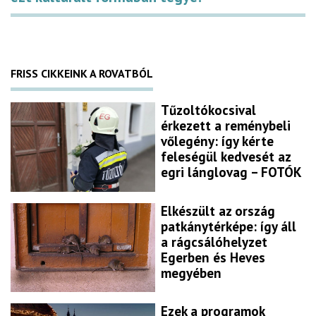
FRISS CIKKEINK A ROVATBÓL
Tűzoltókocsival
érkezett a reménybeli
vőlegény: így kérte
feleségül kedvesét az
egri lánglovag – FOTÓK
Elkészült az ország
patkánytérképe: így áll
a rágcsálóhelyzet
Egerben és Heves
megyében
Ezek a programok