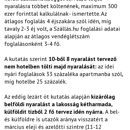
nyaralásra többet költenének, maximum 300
ezer forinttal kalkulálnak - ismertette. Az
átlagos foglalás 4 éjszakára szól idén, míg
tavaly 2-3 éj volt, a Szállás.hu foglalási adatai
alapján az átlagos vendéglétszám
foglalásonként 3-4 fő.
A kutatás szerint
10-ből 8 nyaralást tervező
nem hotelben tölti majd nyaralását:
az idei
nyári foglalások 33 százaléka apartmanba szól,
míg hotelbe 25 százalék.
Az eddig lezárt öt kutatás alapján
kizárólag
belföldi nyaralást a lakosság kétharmada,
külföldit tízből 2 fő tervez idén nyárra.
A bel-
és külföldre is utazók aránya visszatért a
március eleji és azelőtti szintre (11-12