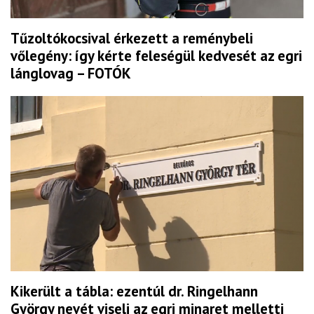
Tűzoltókocsival érkezett a reménybeli
vőlegény: így kérte feleségül kedvesét az egri
lánglovag – FOTÓK
Kikerült a tábla: ezentúl dr. Ringelhann
György nevét viseli az egri minaret melletti