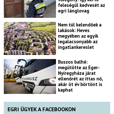
feleségül kedvesét az
egri lánglovag
Nem túl kelendőek a
lakások: Heves
megyében az egyik
legalacsonyabb az
ingatlankereslet
Buszos balhé:
megütötte az Eger-
Nyíregyháza járat
ellenőrét az ittas nő,
akár öt év börtönt is
kaphat
EGRI ÜGYEK A FACEBOOKON