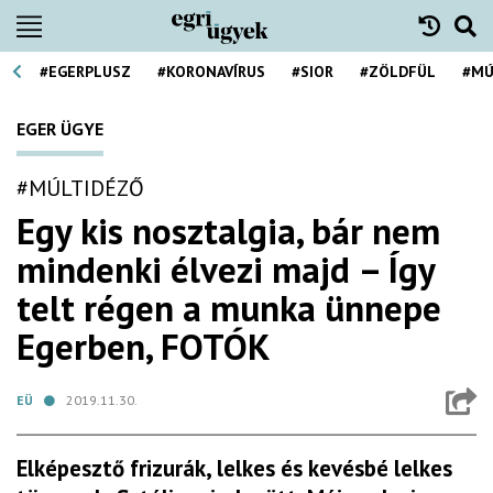
#EGERPLUSZ
#KORONAVÍRUS
#SIOR
#ZÖLDFÜL
#MÚ
EGER ÜGYE
#MÚLTIDÉZŐ
Egy kis nosztalgia, bár nem
mindenki élvezi majd – Így
telt régen a munka ünnepe
Egerben, FOTÓK
EÜ
2019.11.30.
Elképesztő frizurák, lelkes és kevésbé lelkes