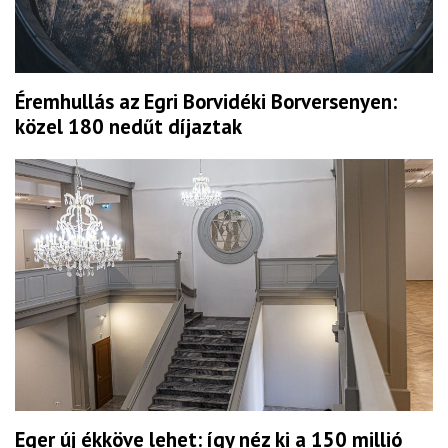
Éremhullás az Egri Borvidéki Borversenyen:
közel 180 nedűt díjaztak
Eger új ékköve lehet: így néz ki a 150 millió