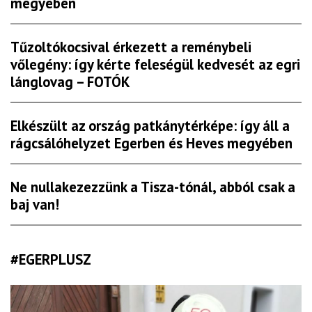
megyében
Tűzoltókocsival érkezett a reménybeli
vőlegény: így kérte feleségül kedvesét az egri
lánglovag – FOTÓK
Elkészült az ország patkánytérképe: így áll a
rágcsálóhelyzet Egerben és Heves megyében
Ne nullakezezzünk a Tisza-tónál, abból csak a
baj van!
#EGERPLUSZ