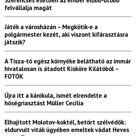
Szerencsés esetben az ember előbb-utóbb
felvállalja magát
Játék a városházán – Megkötik-e a
polgármester kezét, aki viszont kifárasztásra
játszik?
A Tisza-tó egész környéke belátható az immár
hivatalosan is átadott Kisköre Kilátóból –
FOTÓK
Újra itt a kánikula, ismét elrendelte a
hőségriasztást Müller Cecília
Elhajított Molotov-koktél, betört szélvédők:
eldurvult viták ügyében emeltek vádat Heves