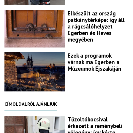
Elkészült az ország
patkánytérképe: így áll
a rágcsálóhelyzet
Egerben és Heves
megyében
Ezek a programok
várnak ma Egerben a
Múzeumok Éjszakáján
CÍMOLDALRÓL AJÁNLJUK
Tűzoltókocsival
érkezett a reménybeli
vőlegény: így kérte