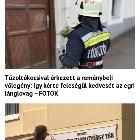
Tűzoltókocsival érkezett a reménybeli
vőlegény: így kérte feleségül kedvesét az egri
lánglovag – FOTÓK