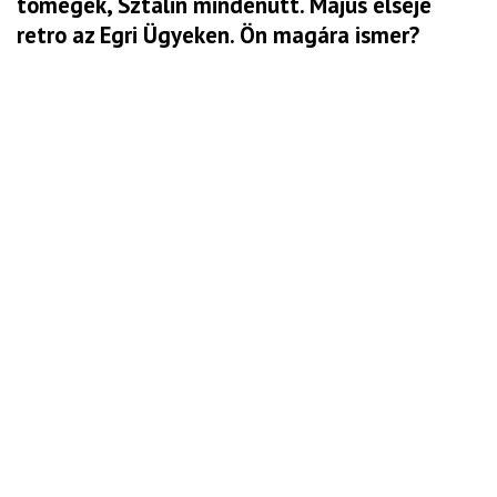
tömegek, Sztálin mindenütt. Május elseje
retro az Egri Ügyeken. Ön magára ismer?