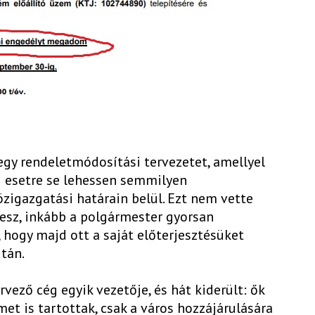
egy rendeletmódosítási tervezetet, amellyel
i esetre se lehessen semmilyen
özigazgatási határain belül. Ezt nem vette
desz, inkább a polgármester gyorsan
 hogy majd ott a saját előterjesztésüket
után.
vező cég egyik vezetője, és hát kiderült: ők
 is tartottak, csak a város hozzájárulására