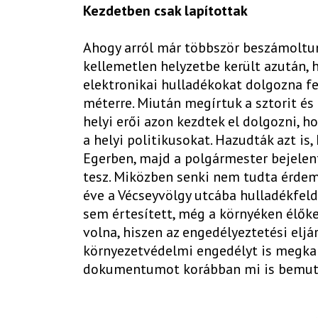
Kezdetben csak lapítottak
Ahogy arról már többször beszámoltunk
kellemetlen helyzetbe került azután, 
elektronikai hulladékokat dolgozna fe
méterre. Miután megírtuk a sztorit és 
helyi erői azon kezdtek el dolgozni, 
a helyi politikusokat. Hazudták azt i
Egerben, majd a polgármester bejelent
tesz. Miközben senki nem tudta érde
éve a Vécseyvölgy utcába hulladékfeld
sem értesített, még a környéken élők
volna, hiszen az engedélyeztetési eljár
környezetvédelmi engedélyt is megkapt
dokumentumot korábban mi is bemutat