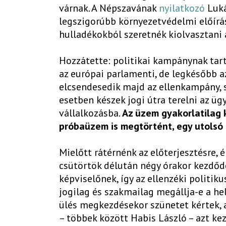
várnak. A Népszavának
nyilatkozó
Luká
legszigorúbb környezetvédelmi előírás
hulladékokból szeretnék kiolvasztani
Hozzátette: politikai kampánynak tart
az európai parlamenti, de legkésőbb a
elcsendesedik majd az ellenkampány, s
esetben készek jogi útra terelni az üg
vállalkozásba.
Az üzem gyakorlatilag k
próbaüzem is megtörtént, egy utolsó 
Mielőtt rátérnénk az előterjesztésre
csütörtök délután négy órakor kezdődő
képviselőnek, így az ellenzéki politi
jogilag és szakmailag megállja-e a he
ülés megkezdésekor szünetet kértek, 
– többek között Habis László – azt kez