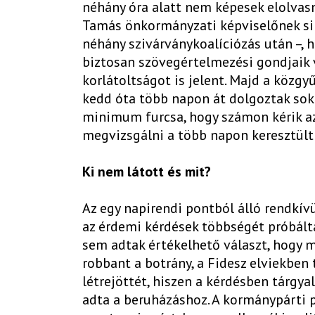
néhány óra alatt nem képesek elolvasn
Tamás önkormányzati képviselőnek si
néhány szivárványkoalíciózás után –, h
biztosan szövegértelmezési gondjaik v
korlátoltságot is jelent. Majd a közgy
kedd óta több napon át dolgoztak sok
minimum furcsa, hogy számon kérik az 
megvizsgálni a több napon keresztült 
Ki nem látott és mit?
Az egy napirendi pontból álló rendkív
az érdemi kérdések többségét próbálta 
sem adtak értékelhető választ, hogy 
robbant a botrány, a Fidesz elviekbe
létrejöttét, hiszen a kérdésben tárgya
adta a beruházáshoz. A kormánypárti 