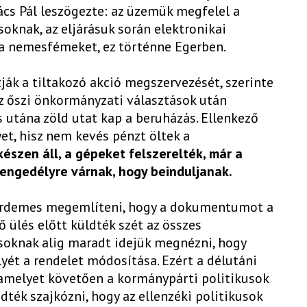
cs Pál leszögezte: az üzemük megfelel a
oknak, az eljárásuk során elektronikai
 a nemesfémeket, ez történne Egerben.
ják a tiltakozó akció megszervezését, szerinte
z őszi önkormányzati választások után
 utána zöld utat kap a beruházás. Ellenkező
yet, hisz nem kevés pénzt öltek a
észen áll, a gépeket felszerelték, már a
engedélyre várnak, hogy beinduljanak.
, érdemes megemlíteni, hogy a dokumentumot a
 ülés előtt küldték szét az összes
kusoknak alig maradt idejük megnézni, hogy
lyét a rendelet módosítása. Ezért a délutáni
amelyet követően a kormánypárti politikusok
dték szajkózni, hogy az ellenzéki politikusok