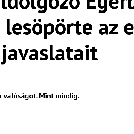
ldolgozó Egerb
z lesöpörte az 
 javaslatait
a valóságot. Mint mindig.