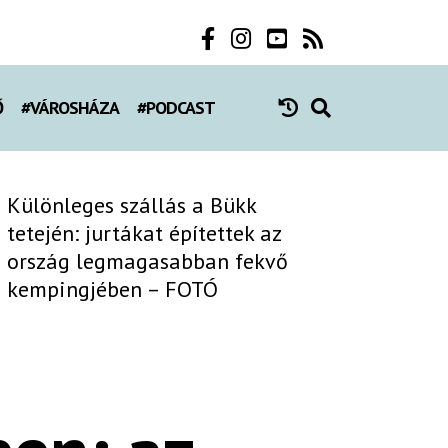
Ő
#VÁROSHÁZA
#PODCAST
Különleges szállás a Bükk
tetején: jurtákat építettek az
ország legmagasabban fekvő
kempingjében – FOTÓ