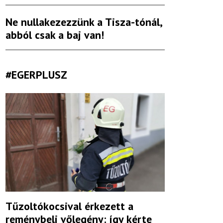
Ne nullakezezzünk a Tisza-tónál,
abból csak a baj van!
#EGERPLUSZ
Tűzoltókocsival érkezett a
reménybeli vőlegény: így kérte