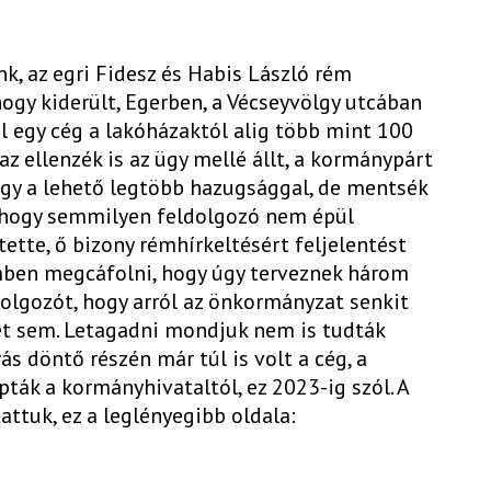
, az egri Fidesz és Habis László rém
hogy kiderült, Egerben, a Vécseyvölgy utcában
l egy cég a lakóházaktól alig több mint 100
az ellenzék is az ügy mellé állt, a kormánypárt
hogy a lehető legtöbb hazugsággal, de mentsék
s, hogy semmilyen feldolgozó nem épül
ette, ő bizony rémhírkeltésért feljelentést
mben megcáfolni, hogy úgy terveznek három
olgozót, hogy arról az önkormányzat senkit
et sem. Letagadni mondjuk nem is tudták
ás döntő részén már túl is volt a cég, a
ák a kormányhivataltól, ez 2023-ig szól. A
tuk, ez a leglényegibb oldala: