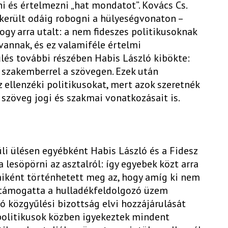
i és értelmezni „hat mondatot”. Kovács Cs.
került odáig robogni a hülyeségvonaton –
ogy arra utalt: a nem fideszes politikusoknak
annak, és ez valamiféle értelmi
űlés további részében Habis László kibökte:
 szakemberrel a szövegen. Ezek után
ellenzéki politikusokat, mert azok szeretnék
szöveg jogi és szakmai vonatkozásait is.
üli ülésen egyébként Habis László és a Fidesz
lesöpörni az asztalról: így egyebek közt arra
miként történhetett meg az, hogy amíg ki nem
n támogatta a hulladékfeldolgozó üzem
ló közgyűlési bizottság elvi hozzájárulását
politikusok közben igyekeztek mindent