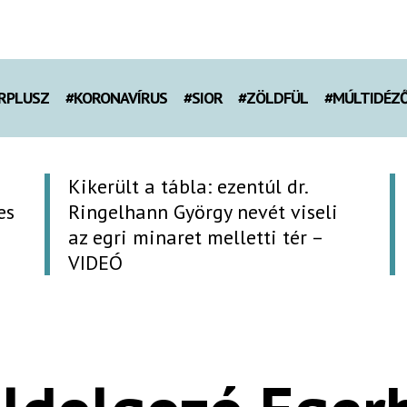
RPLUSZ
#KORONAVÍRUS
#SIOR
#ZÖLDFÜL
#MÚLTIDÉZ
Kikerült a tábla: ezentúl dr.
es
Ringelhann György nevét viseli
az egri minaret melletti tér –
VIDEÓ