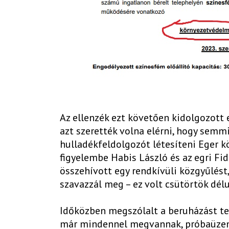
Az ellenzék ezt követően kidolgozott 
azt szerették volna elérni, hogy semm
hulladékfeldolgozót létesíteni Eger k
figyelembe Habis László és az egri Fi
összehívott egy rendkívüli közgyűlést,
szavazzál meg – ez volt csütörtök dél
Időközben megszólalt a beruházást ter
már mindennel megvannak, próbaüzemet