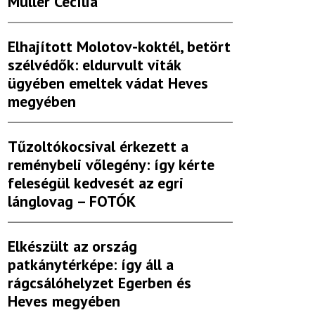
Müller Cecília
Elhajított Molotov-koktél, betört
szélvédők: eldurvult viták
ügyében emeltek vádat Heves
megyében
Tűzoltókocsival érkezett a
reménybeli vőlegény: így kérte
feleségül kedvesét az egri
lánglovag – FOTÓK
Elkészült az ország
patkánytérképe: így áll a
rágcsálóhelyzet Egerben és
Heves megyében