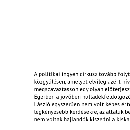
A politikai ingyen cirkusz tovább foly
közgyűlésen, amelyet elvileg azért hí
megszavaztasson egy olyan előterjesz
Egerben a jövőben hulladékfeldolgozó
László egyszerűen nem volt képes ér
legkényesebb kérdésekre, az általuk b
nem voltak hajlandók kiszedni a kiska