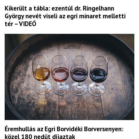
Kikerült a tábla: ezentúl dr. Ringelhann
György nevét viseli az egri minaret melletti
tér – VIDEÓ
Éremhullás az Egri Borvidéki Borversenyen:
közel 180 nedűt díjaztak