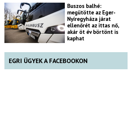
Buszos balhé:
megütötte az Eger-
Nyíregyháza járat
ellenőrét az ittas nő,
akár öt év börtönt is
kaphat
EGRI ÜGYEK A FACEBOOKON