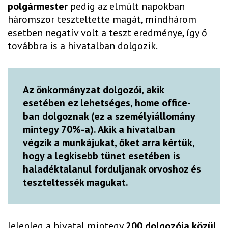
polgármester
pedig az elmúlt napokban
háromszor teszteltette magát, mindhárom
esetben negatív volt a teszt eredménye, így ő
továbbra is a hivatalban dolgozik.
Az önkormányzat dolgozói, akik
esetében ez lehetséges, home office-
ban dolgoznak (ez a személyiállomány
mintegy 70%-a). Akik a hivatalban
végzik a munkájukat, őket arra kértük,
hogy a legkisebb tünet esetében is
haladéktalanul forduljanak orvoshoz és
teszteltessék magukat.
Jelenleg a hivatal mintegy
200 dolgozója közül,