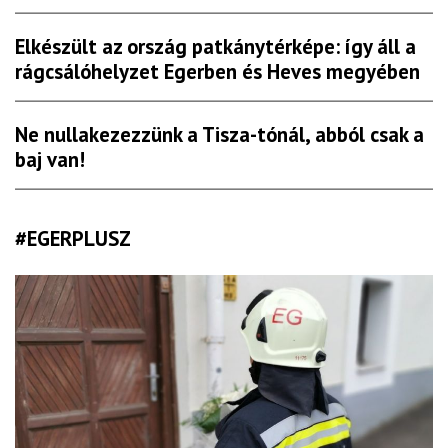
Elkészült az ország patkánytérképe: így áll a
rágcsálóhelyzet Egerben és Heves megyében
Ne nullakezezzünk a Tisza-tónál, abból csak a
baj van!
#EGERPLUSZ