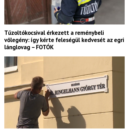
Tűzoltókocsival érkezett a reménybeli
vőlegény: így kérte feleségül kedvesét az egri
lánglovag – FOTÓK