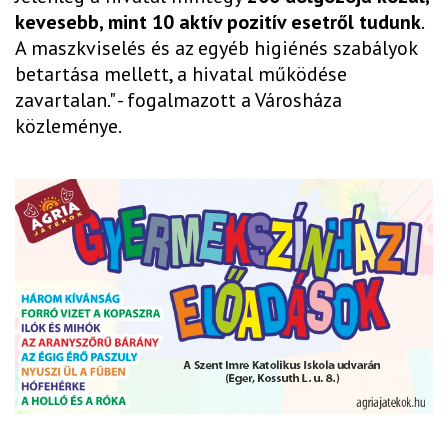
kevesebb, mint 10 aktív pozitív esetről tudunk
.
A maszkviselés és az egyéb higiénés szabályok
betartása mellett, a hivatal működése
zavartalan." - fogalmazott a Városháza
közleménye.