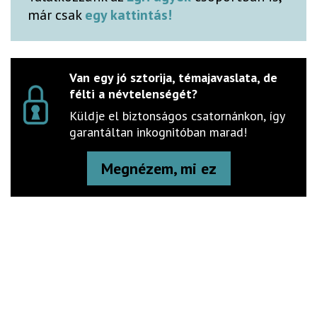
már csak
egy kattintás!
Van egy jó sztorija, témajavaslata, de
félti a névtelenségét?
Küldje el biztonságos csatornánkon, így
garantáltan inkognitóban marad!
Megnézem, mi ez