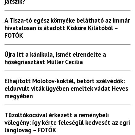
játszik?
A Tisza-tó egész környéke belátható az immár
hivatalosan is átadott Kisköre Kilátóból –
FOTÓK
Újra itt a kánikula, ismét elrendelte a
hőségriasztást Müller Cecília
Elhajított Molotov-koktél, betört szélvédők:
eldurvult viták ügyében emeltek vádat Heves
megyében
Tűzoltókocsival érkezett a reménybeli
vőlegény: így kérte feleségül kedvesét az egri
lánglovag – FOTÓK