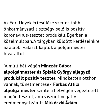
Az Egri Ügyek értesülése szerint több
önkormányzati tisztségviselő is pozitív
koronavírus-tesztet produkált Egerben a
közelmúltban. A tárgyban küldött kérdéseinkre
az alábbi választ kaptuk a polgármesteri
hivataltól:
"A múlt hét végén
Minczér Gábor
alpolgármester és Spisák György aljegyző
produkált pozitív tesztet
. Mindketten otthon
vannak, tünetmentesek.
Farkas Attila
alpolgármester
szinté a hétvégén végeztetett
magán tesztet, ami viszont negatív
eredménnyel zárult.
Mirkóczki Ádám