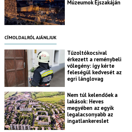
Múzeumok Éjszakáján
CÍMOLDALRÓL AJÁNLJUK
Tűzoltókocsival
érkezett a reménybeli
vőlegény: így kérte
feleségül kedvesét az
egri lánglovag
Nem túl kelendőek a
lakások: Heves
megyében az egyik
legalacsonyabb az
ingatlankereslet