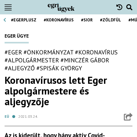
#EGERPLUSZ
#KORONAVÍRUS
#SIOR
#ZÖLDFÜL
#MÚ
EGER ÜGYE
#EGER
#ÖNKORMÁNYZAT
#KORONAVÍRUS
#ALPOLGÁRMESTER
#MINCZÉR GÁBOR
#ALJEGYZŐ
#SPISÁK GYÖRGY
Koronavírusos lett Eger
alpolgármestere és
aljegyzője
EÜ
2021.03.24.
Az is kiderült, hogy hány aktív Covid-