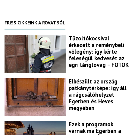
FRISS CIKKEINK A ROVATBÓL
Tűzoltókocsival
érkezett a reménybeli
vőlegény: így kérte
feleségül kedvesét az
egri lánglovag – FOTÓK
Elkészült az ország
patkánytérképe: így áll
a rágcsálóhelyzet
Egerben és Heves
megyében
Ezek a programok
várnak ma Egerben a