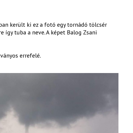
an került ki ez a fotó egy tornádó tölcsér
e így tuba a neve. A képet Balog Zsani
ványos errefelé.