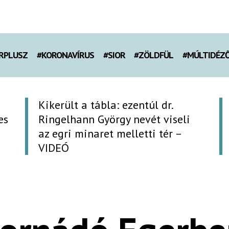
RPLUSZ
#KORONAVÍRUS
#SIOR
#ZÖLDFÜL
#MÚLTIDÉZ
Kikerült a tábla: ezentúl dr.
es
Ringelhann György nevét viseli
az egri minaret melletti tér –
VIDEÓ