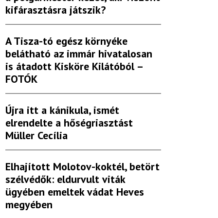
kifárasztásra játszik?
A Tisza-tó egész környéke
belátható az immár hivatalosan
is átadott Kisköre Kilátóból –
FOTÓK
Újra itt a kánikula, ismét
elrendelte a hőségriasztást
Müller Cecília
Elhajított Molotov-koktél, betört
szélvédők: eldurvult viták
ügyében emeltek vádat Heves
megyében