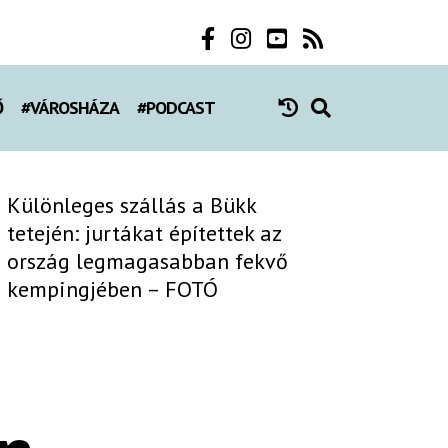
Ő
#VÁROSHÁZA
#PODCAST
Különleges szállás a Bükk
tetején: jurtákat építettek az
ország legmagasabban fekvő
kempingjében – FOTÓ