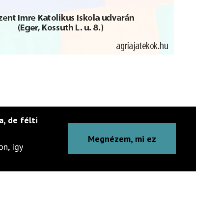
a, de félti
Megnézem, mi ez
n, így