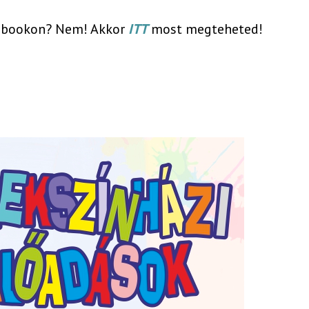
cebookon? Nem! Akkor
ITT
most megteheted!