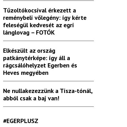
Tűzoltókocsival érkezett a
reménybeli vőlegény: így kérte
feleségül kedvesét az egri
lánglovag – FOTÓK
Elkészült az ország
patkánytérképe: így áll a
rágcsálóhelyzet Egerben és
Heves megyében
Ne nullakezezzünk a Tisza-tónál,
abból csak a baj van!
#EGERPLUSZ