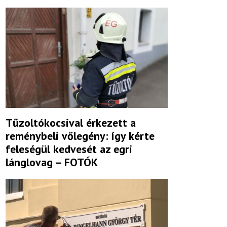
Tűzoltókocsival érkezett a
reménybeli vőlegény: így kérte
feleségül kedvesét az egri
lánglovag – FOTÓK