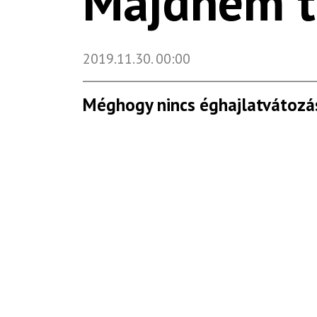
Majdnem t
2019.11.30.
00:00
Méghogy nincs éghajlatvátozás