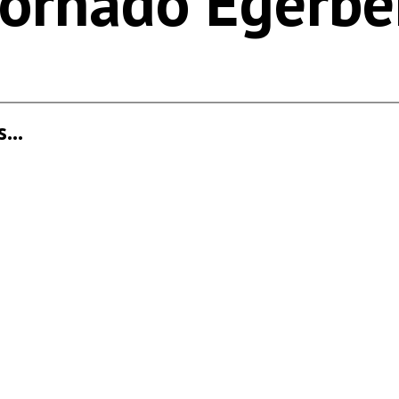
ornádó Egerbe
...