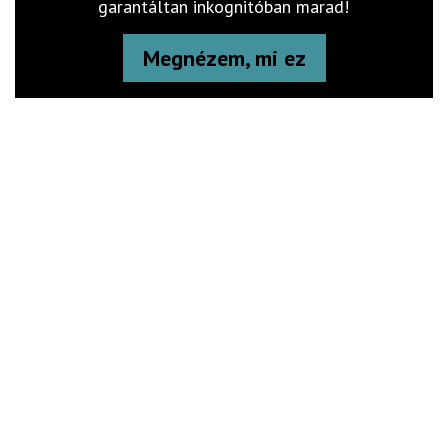
garantáltan inkognitóban marad!
Megnézem, mi ez