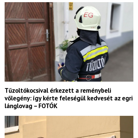
Tűzoltókocsival érkezett a reménybeli
vőlegény: így kérte feleségül kedvesét az egri
lánglovag – FOTÓK