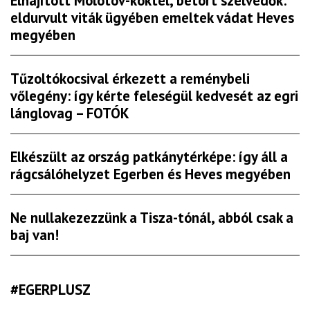
Elhajított Molotov-koktél, betört szélvédők:
eldurvult viták ügyében emeltek vádat Heves
megyében
Tűzoltókocsival érkezett a reménybeli
vőlegény: így kérte feleségül kedvesét az egri
lánglovag – FOTÓK
Elkészült az ország patkánytérképe: így áll a
rágcsálóhelyzet Egerben és Heves megyében
Ne nullakezezzünk a Tisza-tónál, abból csak a
baj van!
#EGERPLUSZ