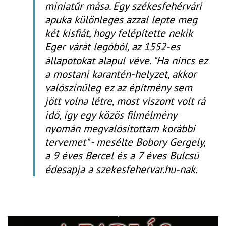
miniatűr mása. Egy székesfehérvári
apuka különleges azzal lepte meg
két kisfiát, hogy felépítette nekik
Eger várát legóból, az 1552-es
állapotokat alapul véve. "Ha nincs ez
a mostani karantén-helyzet, akkor
valószínűleg ez az építmény sem
jött volna létre, most viszont volt rá
idő, így egy közös filmélmény
nyomán megvalósítottam korábbi
tervemet" - mesélte Bobory Gergely,
a 9 éves Bercel és a 7 éves Bulcsú
édesapja a szekesfehervar.hu-nak.