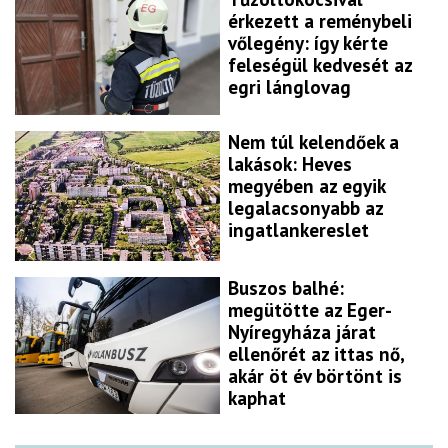
érkezett a reménybeli
vőlegény: így kérte
feleségül kedvesét az
egri lánglovag
Nem túl kelendőek a
lakások: Heves
megyében az egyik
legalacsonyabb az
ingatlankereslet
Buszos balhé:
megütötte az Eger-
Nyíregyháza járat
ellenőrét az ittas nő,
akár öt év börtönt is
kaphat