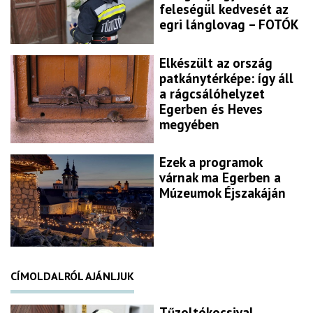
feleségül kedvesét az
egri lánglovag – FOTÓK
Elkészült az ország
patkánytérképe: így áll
a rágcsálóhelyzet
Egerben és Heves
megyében
Ezek a programok
várnak ma Egerben a
Múzeumok Éjszakáján
CÍMOLDALRÓL AJÁNLJUK
Tűzoltókocsival