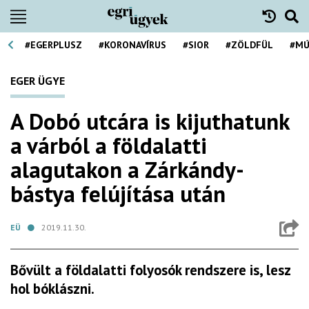
#EGERPLUSZ
#KORONAVÍRUS
#SIOR
#ZÖLDFÜL
#MÚ
EGER ÜGYE
A Dobó utcára is kijuthatunk
a várból a földalatti
alagutakon a Zárkándy-
bástya felújítása után
EÜ
2019.11.30.
Bővült a földalatti folyosók rendszere is, lesz
hol bóklászni.