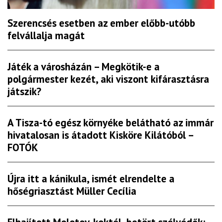
Szerencsés esetben az ember előbb-utóbb
felvállalja magát
Játék a városházán – Megkötik-e a
polgármester kezét, aki viszont kifárasztásra
játszik?
A Tisza-tó egész környéke belátható az immár
hivatalosan is átadott Kisköre Kilátóból –
FOTÓK
Újra itt a kánikula, ismét elrendelte a
hőségriasztást Müller Cecília