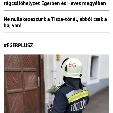
rágcsálóhelyzet Egerben és Heves megyében
Ne nullakezezzünk a Tisza-tónál, abból csak a
baj van!
#EGERPLUSZ