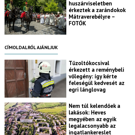
huszárviseletben
érkeztek a zarándokok
Mátraverebélyre –
FOTÓK
CÍMOLDALRÓL AJÁNLJUK
Tűzoltókocsival
érkezett a reménybeli
vőlegény: így kérte
feleségül kedvesét az
egri lánglovag
Nem túl kelendőek a
lakások: Heves
megyében az egyik
legalacsonyabb az
ingatlankereslet