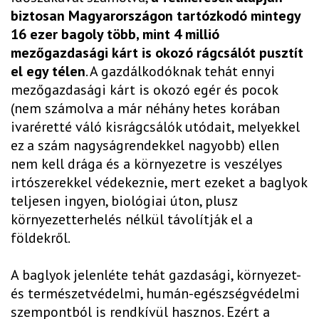
biztosan Magyarországon tartózkodó mintegy
16 ezer bagoly több, mint 4 millió
mezőgazdasági kárt is okozó rágcsálót pusztít
el egy télen
. A gazdálkodóknak tehát ennyi
mezőgazdasági kárt is okozó egér és pocok
(nem számolva a már néhány hetes korában
ivaréretté váló kisrágcsálók utódait, melyekkel
ez a szám nagyságrendekkel nagyobb) ellen
nem kell drága és a környezetre is veszélyes
irtószerekkel védekeznie, mert ezeket a baglyok
teljesen ingyen, biológiai úton, plusz
környezetterhelés nélkül távolítják el a
földekről.
A baglyok jelenléte tehát gazdasági, környezet-
és természetvédelmi, humán-egészségvédelmi
szempontból is rendkívül hasznos. Ezért a