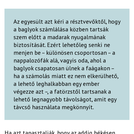
Az egyesült azt kéri a résztvevőktől, hogy
a baglyok számlálása közben tartsák
szem előtt a madarak nyugalmának
biztosítását. Ezért lehetőleg senki ne
menjen be – különösen csoportosan – a
nappalozófák alá, vagyis oda, ahol a
baglyok csapatosan ülnek a faágakon –
ha a számolás miatt ez nem elkerülhető,
a lehető leghalkabban egy ember
végezze azt –, a fatörzstől tartsanak a
lehető legnagyobb távolságot, amit egy
távcső használata megkönnyít.
Ha azt tapasztalják, hogy az addig békésen,