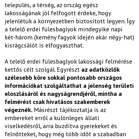
település, a térség, az ország egész
lakosságának jól felfogott érdeke, hogy
jelenlétük a környezetben biztosított legyen. Így
a telelő erdei fülesbaglyok mindegyike napi
két-három (kemény fagyok idején akár négy-hat)
kisrágcsálót is elfogyaszthat.
A telelő erdei fülesbaglyok lakossági felmérése
kettős célt szolgál. Egyrészt
az adatközlők
szélesebb köre sokkal pontosabb országos
információkat szolgáltathat a jelenség területi
eloszlásáról és nagyságrendjéről, mintha a
felmérést csak hivatásos szakemberek
végeznék.
Másrészt tájékoztatja is az
embereket erről a különleges állati
viselkedésről, arra buzdítva gyerekeket és
felnőtteket, hogy még több időt a szabadban