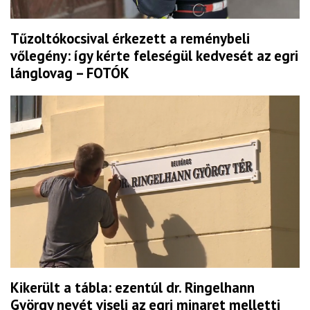
Tűzoltókocsival érkezett a reménybeli
vőlegény: így kérte feleségül kedvesét az egri
lánglovag – FOTÓK
Kikerült a tábla: ezentúl dr. Ringelhann
György nevét viseli az egri minaret melletti