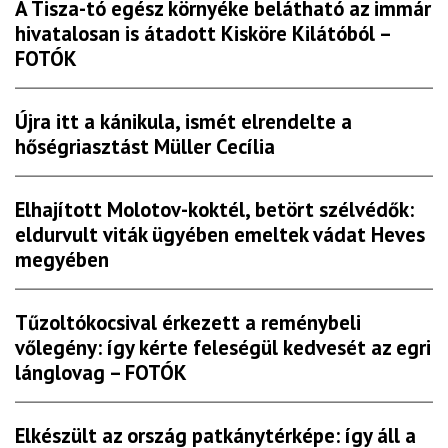
A Tisza-tó egész környéke belátható az immár
hivatalosan is átadott Kisköre Kilátóból –
FOTÓK
Újra itt a kánikula, ismét elrendelte a
hőségriasztást Müller Cecília
Elhajított Molotov-koktél, betört szélvédők:
eldurvult viták ügyében emeltek vádat Heves
megyében
Tűzoltókocsival érkezett a reménybeli
vőlegény: így kérte feleségül kedvesét az egri
lánglovag – FOTÓK
Elkészült az ország patkánytérképe: így áll a