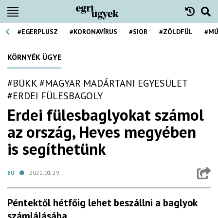
#EGERPLUSZ
#KORONAVÍRUS
#SIOR
#ZÖLDFÜL
#MÚ
KÖRNYÉK ÜGYE
#BÜKK
#MAGYAR MADÁRTANI EGYESÜLET
#ERDEI FÜLESBAGOLY
Erdei fülesbaglyokat számol
az ország, Heves megyében
is segíthetünk
EÜ
2021.01.29.
Péntektől hétfőig lehet beszállni a baglyok
számlálásába.