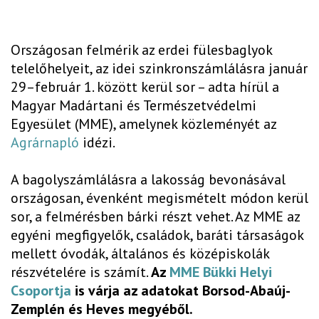
Országosan felmérik az erdei fülesbaglyok
telelőhelyeit, az idei szinkronszámlálásra január
29–február 1. között kerül sor – adta hírül a
Magyar Madártani és Természetvédelmi
Egyesület (MME), amelynek közleményét az
Agrárnapló
idézi.
A bagolyszámlálásra a lakosság bevonásával
országosan, évenként megismételt módon kerül
sor, a felmérésben bárki részt vehet. Az MME az
egyéni megfigyelők, családok, baráti társaságok
mellett óvodák, általános és középiskolák
részvételére is számít.
Az
MME Bükki Helyi
Csoportja
is várja az adatokat Borsod-Abaúj-
Zemplén és Heves megyéből.