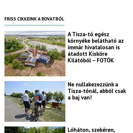
FRISS CIKKEINK A ROVATBÓL
A Tisza-tó egész
környéke belátható az
immár hivatalosan is
átadott Kisköre
Kilátóból – FOTÓK
Ne nullakezezzünk a
Tisza-tónál, abból csak
a baj van!
Lóháton, szekéren,