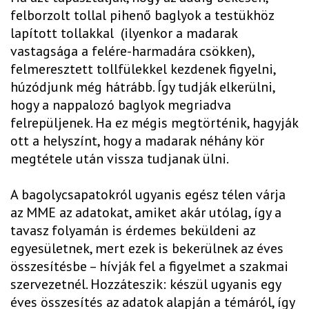
felborzolt tollal pihenő baglyok a testükhöz
lapított tollakkal (ilyenkor a madarak
vastagsága a felére-harmadára csökken),
felmeresztett tollfülekkel kezdenek figyelni,
húzódjunk még hátrább. Így tudják elkerülni,
hogy a nappalozó baglyok megriadva
felrepüljenek. Ha ez mégis megtörténik, hagyják
ott a helyszínt, hogy a madarak néhány kör
megtétele után vissza tudjanak ülni.
A bagolycsapatokról ugyanis egész télen várja
az MME az adatokat, amiket akár utólag, így a
tavasz folyamán is érdemes beküldeni az
egyesületnek, mert ezek is bekerülnek az éves
összesítésbe – hívják fel a figyelmet a szakmai
szervezetnél. Hozzáteszik: készül ugyanis egy
éves összesítés az adatok alapján a témáról, így