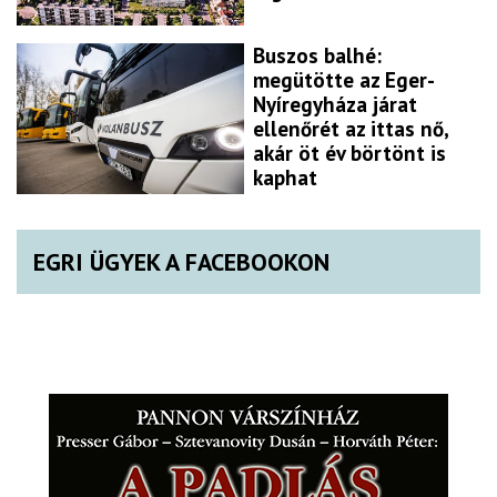
Buszos balhé:
megütötte az Eger-
Nyíregyháza járat
ellenőrét az ittas nő,
akár öt év börtönt is
kaphat
EGRI ÜGYEK A FACEBOOKON