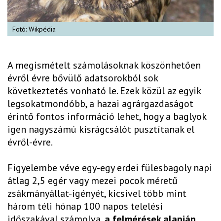
Fotó: Wikpédia
A megismételt számolásoknak köszönhetően
évről évre bővülő adatsorokból sok
következtetés vonható le. Ezek közül az egyik
legsokatmondóbb, a hazai agrárgazdaságot
érintő fontos információ lehet, hogy a baglyok
igen nagyszámú kisrágcsálót pusztítanak el
évről-évre.
Figyelembe véve egy-egy erdei fülesbagoly napi
átlag 2,5 egér vagy mezei pocok méretű
zsákmányállat-igényét, kicsivel több mint
három téli hónap 100 napos telelési
időszakával számolva,
a felmérések alapján